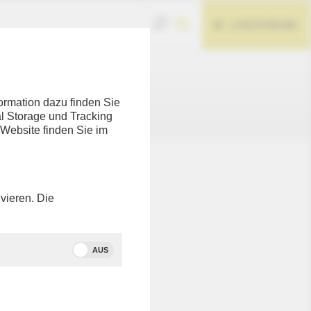
LIVESTREAM
ormation dazu finden Sie
l Storage und Tracking
 Website finden Sie im
nicht
eten Link
vieren. Die
 zu
AUS
tte in