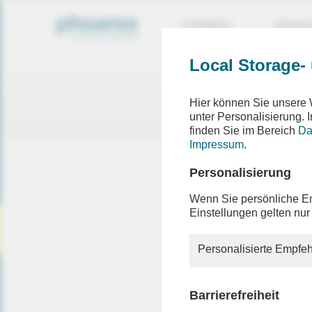
THEMEN
SEND
Local Storage-
Ein F
Hier können Sie unsere 
Die ang
unter Personalisierung.
finden Sie im Bereich
Da
Impressum
.
Personalisierung
Die von I
oder auc
Wenn Sie persönliche Em
oder ein
Einstellungen gelten nur
Besuche
informier
Personalisierte Empfeh
Sollten S
die Hilfe
Barrierefreiheit