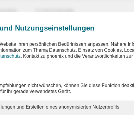
UNGEN
TV-PROGRAMM
 und Nutzungseinstellungen
ehler ist aufgetreten
Website Ihren persönlichen Bedürfnissen anpassen. Nähere Inf
eforderte Seite wurde nicht gefunden
 Information zum Thema Datenschutz, Einsatz von Cookies, Loca
tenschutz
. Kontakt zu phoenix und die Verantwortlichkeiten zur
hnen gewünschten Inhalte sind unter der aufgerufenen Adresse 
h nicht mehr vorhanden. Möglicherweise haben Sie einen veralt
pfehlungen nicht wünschen, können Sie diese Funktion deakti
 altes Lesezeichen verwendet.
 für Ihr gerade verwendetes Gerät.
n Sie unsere
Homepage
, um sich über unser aktuelles Angebot
en.
lungen und Erstellen eines anonymisierten Nutzerprofils
ie weitere Fragen zu unserem Angebot haben, so schauen Sie bi
 oder schreiben Sie uns eine
E-Mail
.