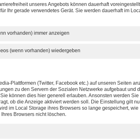
issen einen Beitrag? Aufgrund der Regelungen des 12.
rrierefreiheit unseres Angebots können dauerhaft voreingestell
änderungsstaatsvertrags wird PHOENIX.online viele Beiträge n
 für Ihr gerade verwendetes Gerät. Sie werden dauerhaft im Loc
lange anbieten können wie bisher.
wenn vorhanden) immer anzeigen
ideos (wenn vorhanden) wiedergeben
dia-Plattformen (Twitter, Facebook etc.) auf unseren Seiten a
ndungen zu den Servern der Sozialen Netzwerke aufgebaut und 
t. Sie können dies hier generell erlauben. Ansonsten werden Si
agt, ob die Anzeige aktiviert werden soll. Die Einstellung gilt nu
ird im Local Storage ihres Browsers so lange gespeichert, wie 
 Ihres Browsers nicht löschen.
PHOENIX.DE
DER SENDER
Livestream
Presse
TV-Programm
Kontakt