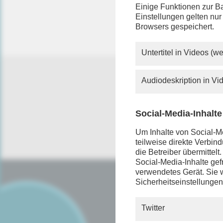
Sie verm
Einige Funktionen zur Ba
Rundfunk
Einstellungen gelten nur
mehr so 
Browsers gespeichert.
Untertitel in Videos (
Audiodeskription in V
Social-Media-Inhalte
Um Inhalte von Social-Me
teilweise direkte Verbi
die Betreiber übermittel
Social-Media-Inhalte gefr
verwendetes Gerät. Sie w
Sicherheitseinstellungen
SERVICE
FAQ
Twitter
Android App