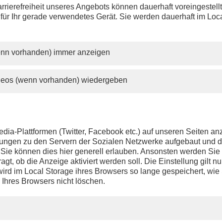
rrierefreiheit unseres Angebots können dauerhaft voreingestell
 für Ihr gerade verwendetes Gerät. Sie werden dauerhaft im Loc
wenn vorhanden) immer anzeigen
ideos (wenn vorhanden) wiedergeben
dia-Plattformen (Twitter, Facebook etc.) auf unseren Seiten a
ndungen zu den Servern der Sozialen Netzwerke aufgebaut und 
t. Sie können dies hier generell erlauben. Ansonsten werden Si
agt, ob die Anzeige aktiviert werden soll. Die Einstellung gilt nu
ird im Local Storage ihres Browsers so lange gespeichert, wie 
 Ihres Browsers nicht löschen.
PHOENIX.DE
DER SENDER
Livestream
Presse
TV-Programm
Kontakt