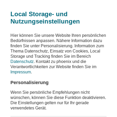
Local Storage- und
Nutzungseinstellungen
Ein Fehler ist aufgetreten
Hier können Sie unsere Website Ihren persönlichen
Die angeforderte Seite wurde nicht gefunden
Bedürfnissen anpassen. Nähere Information dazu
finden Sie unter Personalisierung. Information zum
Thema Datenschutz, Einsatz von Cookies, Local
Storage und Tracking finden Sie im Bereich
Datenschutz
. Kontakt zu phoenix und die
Die von Ihnen gewünschten Inhalte sind unter der
Verantwortlichkeiten zur Website finden Sie im
aufgerufenen Adresse nicht oder auch nicht mehr
Impressum
.
vorhanden. Möglicherweise haben Sie einen
veralteten Link oder ein altes Lesezeichen
Personalisierung
verwendet.
Wenn Sie persönliche Empfehlungen nicht
Besuchen Sie unsere
Homepage
, um sich über
wünschen, können Sie diese Funktion deaktivieren.
unser aktuelles Angebot zu informieren.
Die Einstellungen gelten nur für Ihr gerade
verwendetes Gerät.
Sollten Sie weitere Fragen zu unserem Angebot