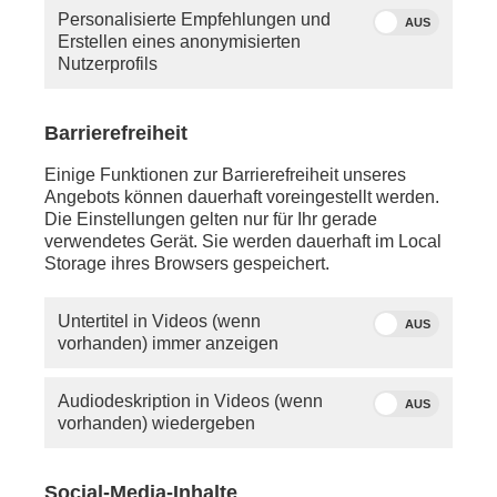
haben, so schauen Sie bitte in die Hilfe oder
Personalisierte Empfehlungen und
schreiben Sie uns eine
E-Mail
.
AUS
Erstellen eines anonymisierten
Nutzerprofils
Sie vermissen einen Beitrag? Aufgrund der
Regelungen des 12.
Rundfunkänderungsstaatsvertrags wird
Barrierefreiheit
PHOENIX.online viele Beiträge nicht mehr so lange
anbieten können wie bisher.
Einige Funktionen zur Barrierefreiheit unseres
Angebots können dauerhaft voreingestellt werden.
Die Einstellungen gelten nur für Ihr gerade
verwendetes Gerät. Sie werden dauerhaft im Local
Storage ihres Browsers gespeichert.
Untertitel in Videos (wenn
AUS
vorhanden) immer anzeigen
Audiodeskription in Videos (wenn
AUS
vorhanden) wiedergeben
Social-Media-Inhalte