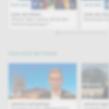
06.07.2026
TALK
29.06.2026
unter den linden
unter den lin
Welche Opfer müssen wir für den
Kommt jetzt d
Aufschwung bringen?
1
2
3
4
5
6
7
8
9
10
11
12
13
14
15
16
ÄHNLICHE BEITRÄGE
TALK
phoenix nachgefragt
phoenix tage
mit Hagen Eichler (Mitteldeutsche
mit Wolfgang I