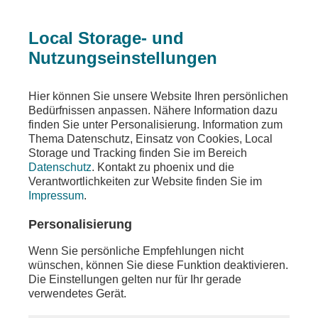
Local Storage- und
Nutzungseinstellungen
Sendungen
Gespräche
unter den linden
Hier können Sie unsere Website Ihren persönlichen
Bedürfnissen anpassen. Nähere Information dazu
unter den linden
finden Sie unter Personalisierung. Information zum
Thema Datenschutz, Einsatz von Cookies, Local
Liberalismus, Sozialismus und Konservatismus
Storage und Tracking finden Sie im Bereich
in neuer Zeit
Datenschutz
. Kontakt zu phoenix und die
Verantwortlichkeiten zur Website finden Sie im
Teilen
Impressum
.
Moderation: Michaela Kolster
Personalisierung
Wenn Sie persönliche Empfehlungen nicht
wünschen, können Sie diese Funktion deaktivieren.
Die Einstellungen gelten nur für Ihr gerade
verwendetes Gerät.