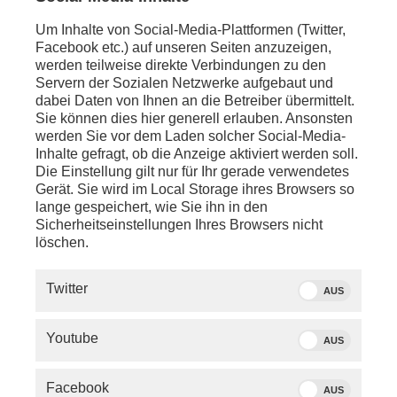
Quelle: phoenix
Moderatorin Michaela Kolster
Um Inhalte von Social-Media-Plattformen (Twitter,
Facebook etc.) auf unseren Seiten anzuzeigen,
werden teilweise direkte Verbindungen zu den
13.04.2026 |
Liberalismus, Sozialismus,
Servern der Sozialen Netzwerke aufgebaut und
Konservatismus – die großen ‚Ismen‘ des 19. und
dabei Daten von Ihnen an die Betreiber übermittelt.
20. Jahrhunderts scheinen heute wie aus der Zeit
Sie können dies hier generell erlauben. Ansonsten
gefallen. Während die Welt sich immer schneller
werden Sie vor dem Laden solcher Social-Media-
dreht, wir von einer Zeitenwende zur nächsten
Inhalte gefragt, ob die Anzeige aktiviert werden soll.
eilen, wirken unsere politischen Kompasse oft
Die Einstellung gilt nur für Ihr gerade verwendetes
erschöpft.
Gerät. Sie wird im Local Storage ihres Browsers so
lange gespeichert, wie Sie ihn in den
Der parteiliche Liberalismus kämpft uns Überleben –
Sicherheitseinstellungen Ihres Browsers nicht
obwohl alle nach Liberalismus rufen, der
löschen.
Konservatismus kämpft mit dem rasanten kulturellen
Wandel und der Sozialismus mit der wirtschaftlichen
Twitter
Umsetzbarkeit seiner Vorhaben.
Die klassischen
AUS
Weltanschauungen stecken in der Krise.
Youtube
AUS
Doch was kommt danach? Haben diese Ideen noch
Antworten auf die Krisen unserer Zeit – oder sind sie
selbst Teil des Problems?
Facebook
AUS