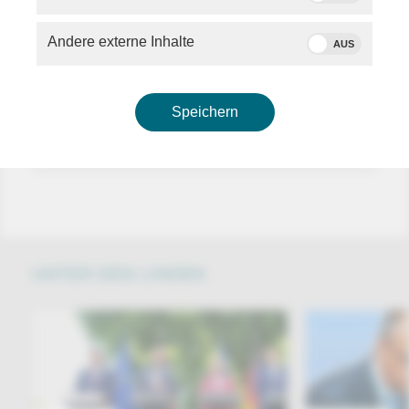
Moderatorin
Michaela Kolster
diskutiert mit ihren
Gästen:
Andere externe Inhalte
AUS
-
Linda Teuteberg (FDP)
, Mitglied des FDP-
Bundesvorstandes
-
Prof. Wolfgang Merkel
, Politikwissenschaftler
Speichern
UNTER DEN LINDEN