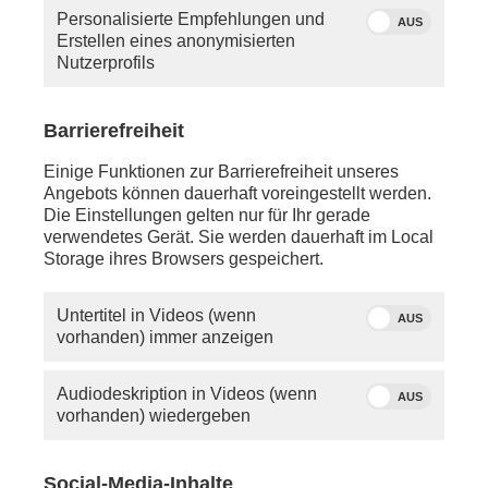
Personalisierte Empfehlungen und
AUS
Erstellen eines anonymisierten
Nutzerprofils
Barrierefreiheit
Einige Funktionen zur Barrierefreiheit unseres
Angebots können dauerhaft voreingestellt werden.
Die Einstellungen gelten nur für Ihr gerade
Über dieses Thema berichtet phoenix in der
verwendetes Gerät. Sie werden dauerhaft im Local
Sendung "unter den linden" am 13.04.2026 ab 17:30
Storage ihres Browsers gespeichert.
Uhr im Stream und um 22:15 Uhr im TV.
Untertitel in Videos (wenn
AUS
vorhanden) immer anzeigen
Audiodeskription in Videos (wenn
AUS
vorhanden) wiedergeben
Social-Media-Inhalte