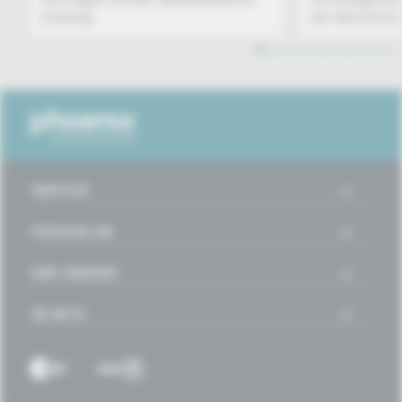
Zeitung)
der Münchner..
1
2
3
4
5
6
7
8
9
10
11
12
SERVICE
PHOENIX.DE
DER SENDER
IM NETZ