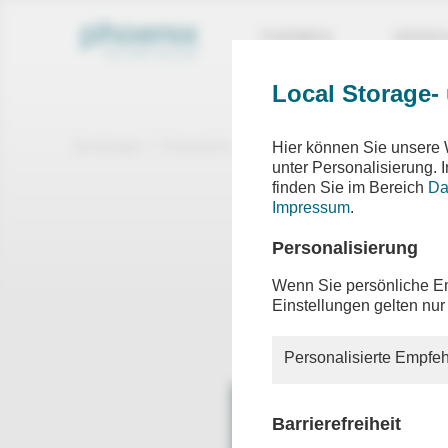
THEMEN
SEND
Local Storage-
Sendungen
Gespräche
unter den linden
Hier können Sie unsere 
unter Personalisierung.
finden Sie im Bereich
Da
unter
Impressum
.
Neues S
Personalisierung
Amerik
Wenn Sie persönliche Em
Einstellungen gelten nur
Moderat
Personalisierte Empfeh
Barrierefreiheit