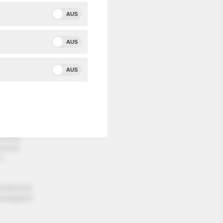
AUS
 am
im TV.
AUS
sich die
AUS
n.
der
reise,
ährend
Europa
rische
n.
iederholt.
ängigkeit