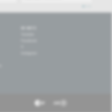
1
2
3
IM NETZ
Youtube
Facebook
X
Instagram
s