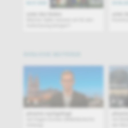
06.07.2026
TALK
29.06.2
unter den linden
unter d
Welche Opfer müssen wir für den
Kommt j
Aufschwung bringen?
ÄHNLICHE BEITRÄGE
TALK
phoenix nachgefragt
phoeni
mit Hagen Eichler (Mitteldeutsche
mit Wol
Zeitung)
der Mün