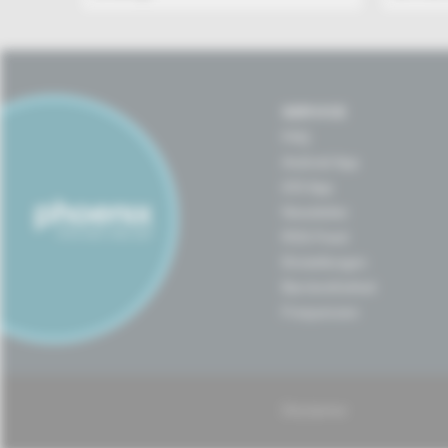
SERVICE
FAQ
Android App
iOS App
Newsletter
RSS-Feed
Einstellungen
Barrierefreiheit
Frequenzen
Disclaimer