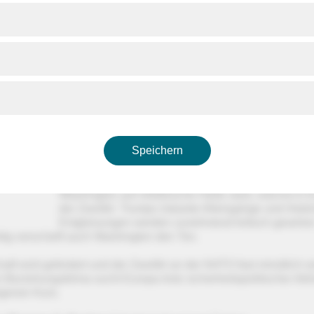
ses Thema berichtet phoenix in der Sendung "unter den linden"
 im Vorab-Stream um 18:00 Uhr auf YouTube und um 22:15 Uhr 
20.04.26 |
Auf oder doch zu? Fast täglich ändert 
Lage in der Straße von Hormus. Wie sehr die
Weltwirtschaft vom Schiffsverkehr durch dieses
Nadelöhr abhängt, dürfte viele überrascht habe
Vermutlich vor allem Donald Trump. Die Folgen 
Blockade sind weitreichend: steigende Energiep
Speichern
nervöse Märkte, unzufriedene Wähler:innen.
Und die NATO? Im Bündnis ist man sich uneins: W
Washington auf militärische Härte setzt, wächst in 
der Zweifel. Trumps riskante Alleingänge und rheto
Entgleisungen werden zunehmend kritisch gesehe
tig verschärft auch Washington den Ton.
aft wird gefordert und der Zweifel an der NATO fast minütlich w
 Beziehungsklima sucht Europa trotz sicherheitspolitischer Abh
igenen Kurs.