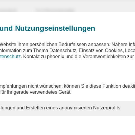
UNGEN
TV-PROGRAMM
 und Nutzungseinstellungen
Website Ihren persönlichen Bedürfnissen anpassen. Nähere Inf
 Information zum Thema Datenschutz, Einsatz von Cookies, Loca
tenschutz
. Kontakt zu phoenix und die Verantwortlichkeiten zur
 den linden
elbstverständnis - Emanzipiert sich Europa von Trumps
a?
pfehlungen nicht wünschen, können Sie diese Funktion deakti
 für Ihr gerade verwendetes Gerät.
ion: Thomas G. Becker
lungen und Erstellen eines anonymisierten Nutzerprofils