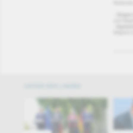
Moderat
-
Jürgen
und Mitg
-
Agnies
Mitglied
UNTER DEN LINDEN