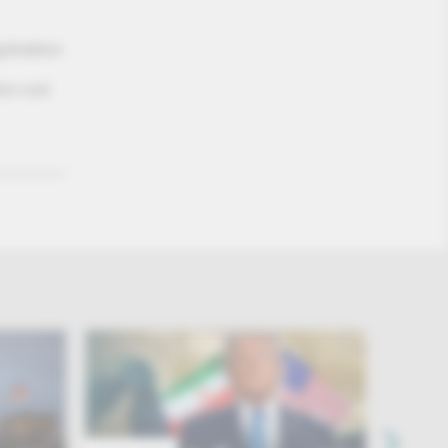
sfraktion
ion und