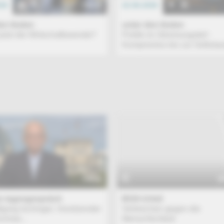
026
TALK
22.06.2026
en linden
unter den linden
etzt die Wirtschaftswende?
Politik im Stimmungstief -
Kompromiss bis zur Selbsta
TALK
B
x tagesgespräch
BGH-Urteil
fgang Ischinger, Vorsitzender
Verbrechen gegen die
chner...
Menschlichkeit