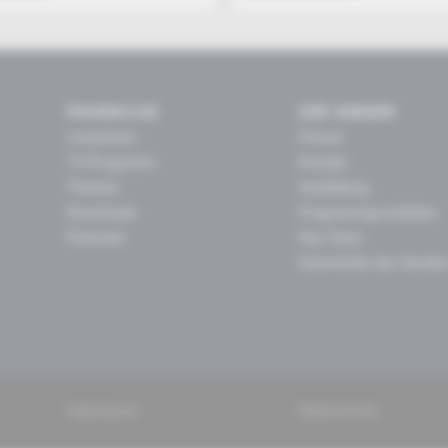
PHOENIX.DE
DER SENDER
Livestream
Presse
TV-Programm
Kontakt
Themen
Ausbildung
Downloads
Programmgrundsätze
Podcasts
Das Team
Geschichte des Sender
Impressum
Datenschutz