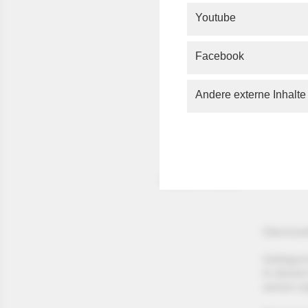
Youtube
Über die
20.04.26
Facebook
Andere externe Inhalte
Thomas G. Becker
Gleichzei
Gefolgsch
In diesem
seinen e