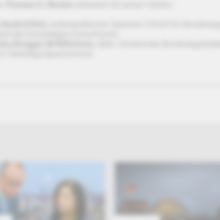
or
Thomas G. Becker
diskutiert mit seinen Gästen:
 Hardt (CDU)
, Außenpolitischer Sprecher CDU/CSU-Bundestag
lied des Auswärtigen Ausschusses
zka Brugger (B'90/Grüne)
, stellv. Vorsitzende Bundestagsfrakt
 im Verteidigungsausschuss