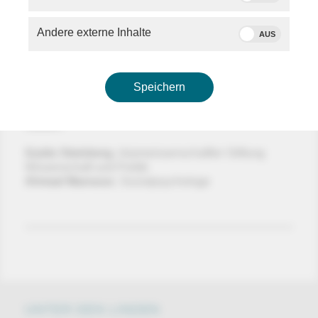
Kapitulation“.
Andere externe Inhalte
AUS
Ob die sich jetzt im 14-Punkte umfassenden
Abkommen zwischen den USA und Iran
wiederfindet? Und welche Rolle spielt Israel, das Iran
weiterhin zutiefst misstraut?
Speichern
Moderator
Thomas G. Becker
diskutiert mit seinen
Gästen:
Guido Steinberg
, Islamwissenschaftler Stiftung
Wissenschaft und Politik
Ahmad Mansour
, Sozialpsychologe
UNTER DEN LINDEN