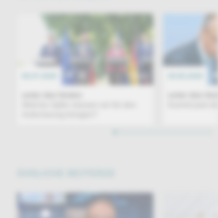
06.07.2026
TALK
29.06.2026
unter den linden
unter den lin
Welche Opfer müssen wir für den
Kommt jetzt d
Aufschwung bringen?
1
2
3
4
5
6
7
8
9
10
11
12
13
14
15
16
ÄHNLICHE BEITRÄGE