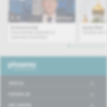
BEITRAG
Drohnenvorfall
Duma-Wahl
Innenminister Dobrindt zur
Situation der 
nationalen Sicherheit
1
2
3
4
5
6
7
8
9
10
11
12
SERVICE
PHOENIX.DE
DER SENDER