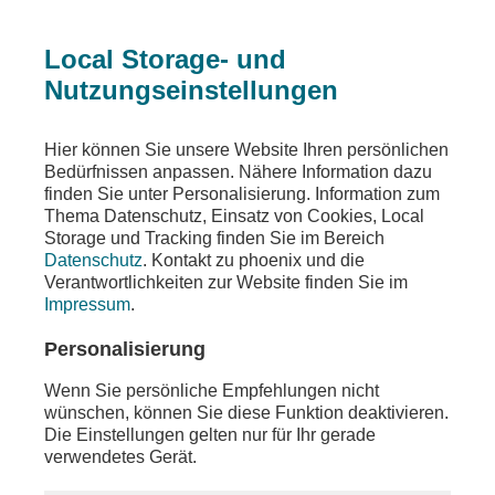
Local Storage- und
Nutzungseinstellungen
Sendungen
Gespräche
unter den linden
Hier können Sie unsere Website Ihren persönlichen
Bedürfnissen anpassen. Nähere Information dazu
unter den linden
finden Sie unter Personalisierung. Information zum
Thema Datenschutz, Einsatz von Cookies, Local
Nahost - Chance auf Frieden oder ewiger
Storage und Tracking finden Sie im Bereich
Krieg?
Datenschutz
. Kontakt zu phoenix und die
Verantwortlichkeiten zur Website finden Sie im
Teilen
Impressum
.
Moderation: Thomas G. Becker
Personalisierung
Wenn Sie persönliche Empfehlungen nicht
wünschen, können Sie diese Funktion deaktivieren.
Die Einstellungen gelten nur für Ihr gerade
verwendetes Gerät.