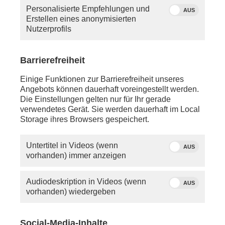
Personalisierte Empfehlungen und
AUS
Erstellen eines anonymisierten
Nutzerprofils
Barrierefreiheit
Einige Funktionen zur Barrierefreiheit unseres
Angebots können dauerhaft voreingestellt werden.
Die Einstellungen gelten nur für Ihr gerade
Über dieses Thema berichtete phoenix in der
verwendetes Gerät. Sie werden dauerhaft im Local
Sendung "unter den linden" am 15.06.26 im Stream
Storage ihres Browsers gespeichert.
um 17:00 Uhr und um 22:15 Uhr im TV.
Untertitel in Videos (wenn
AUS
vorhanden) immer anzeigen
Audiodeskription in Videos (wenn
AUS
vorhanden) wiedergeben
Social-Media-Inhalte