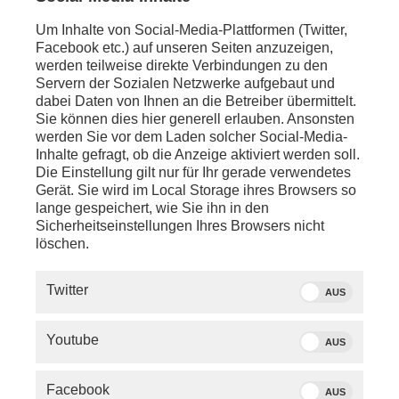
Um Inhalte von Social-Media-Plattformen (Twitter,
Facebook etc.) auf unseren Seiten anzuzeigen,
werden teilweise direkte Verbindungen zu den
Servern der Sozialen Netzwerke aufgebaut und
Thomas G. Becker
dabei Daten von Ihnen an die Betreiber übermittelt.
Sie können dies hier generell erlauben. Ansonsten
werden Sie vor dem Laden solcher Social-Media-
15.06.2026
|
Ist das jetzt der Durchbruch? Schon
Inhalte gefragt, ob die Anzeige aktiviert werden soll.
häufig hat US-Präsident Donald Trump einen Deal
Die Einstellung gilt nur für Ihr gerade verwendetes
mit Iran und damit das baldige Kriegsende
Gerät. Sie wird im Local Storage ihres Browsers so
angekündigt. Geworden ist daraus bislang …
lange gespeichert, wie Sie ihn in den
nichts. Doch die aktuellen Meldungen klingen
Sicherheitseinstellungen Ihres Browsers nicht
anders: Nicht nur die Amerikaner verkünden das
löschen.
Ende des Krieges in Nahost, auch Iran bestätigt
den Stopp aller Militäreinsätze.
Twitter
AUS
Selbst der Kanzler hat Trump schon gratuliert – nicht
nur zum 80. Geburtstag, sondern auch zum
Youtube
diplomatischen Durchbruch im Iran-Krieg. Doch was
AUS
ist dieser Durchbruch jetzt genau wert? Noch im
Februar verkündete Trump, dass es keine Einigung
Facebook
AUS
mit Iran gebe, außer einer „bedingungslosen