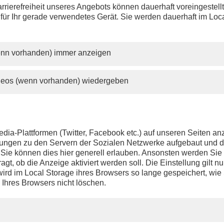
rrierefreiheit unseres Angebots können dauerhaft voreingestell
 für Ihr gerade verwendetes Gerät. Sie werden dauerhaft im Loc
wenn vorhanden) immer anzeigen
ideos (wenn vorhanden) wiedergeben
dia-Plattformen (Twitter, Facebook etc.) auf unseren Seiten a
ndungen zu den Servern der Sozialen Netzwerke aufgebaut und 
t. Sie können dies hier generell erlauben. Ansonsten werden Si
agt, ob die Anzeige aktiviert werden soll. Die Einstellung gilt nu
ird im Local Storage ihres Browsers so lange gespeichert, wie 
 Ihres Browsers nicht löschen.
PHOENIX.DE
DER SENDER
Livestream
Presse
TV-Programm
Kontakt