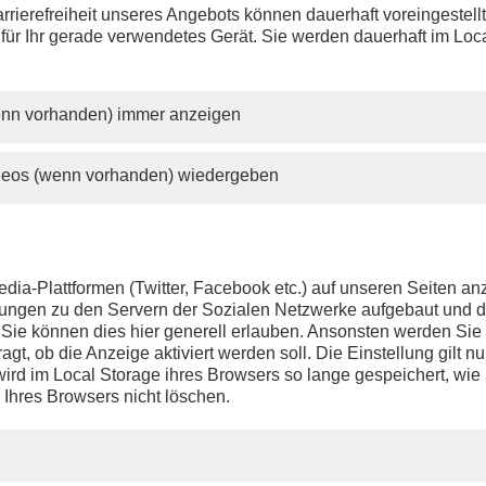
rrierefreiheit unseres Angebots können dauerhaft voreingestell
 für Ihr gerade verwendetes Gerät. Sie werden dauerhaft im Loc
wenn vorhanden) immer anzeigen
ideos (wenn vorhanden) wiedergeben
dia-Plattformen (Twitter, Facebook etc.) auf unseren Seiten a
ndungen zu den Servern der Sozialen Netzwerke aufgebaut und 
t. Sie können dies hier generell erlauben. Ansonsten werden Si
agt, ob die Anzeige aktiviert werden soll. Die Einstellung gilt nu
ird im Local Storage ihres Browsers so lange gespeichert, wie 
 Ihres Browsers nicht löschen.
PHOENIX.DE
DER SENDER
Livestream
Presse
TV-Programm
Kontakt