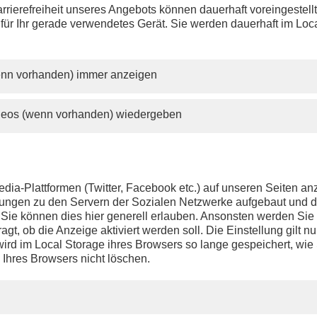
rrierefreiheit unseres Angebots können dauerhaft voreingestell
 für Ihr gerade verwendetes Gerät. Sie werden dauerhaft im Loc
wenn vorhanden) immer anzeigen
ideos (wenn vorhanden) wiedergeben
dia-Plattformen (Twitter, Facebook etc.) auf unseren Seiten a
ndungen zu den Servern der Sozialen Netzwerke aufgebaut und 
t. Sie können dies hier generell erlauben. Ansonsten werden Si
agt, ob die Anzeige aktiviert werden soll. Die Einstellung gilt nu
ird im Local Storage ihres Browsers so lange gespeichert, wie 
 Ihres Browsers nicht löschen.
PHOENIX.DE
DER SENDER
Livestream
Presse
TV-Programm
Kontakt