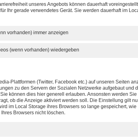
rrierefreiheit unseres Angebots können dauerhaft voreingestell
 für Ihr gerade verwendetes Gerät. Sie werden dauerhaft im Loc
wenn vorhanden) immer anzeigen
ideos (wenn vorhanden) wiedergeben
dia-Plattformen (Twitter, Facebook etc.) auf unseren Seiten a
ndungen zu den Servern der Sozialen Netzwerke aufgebaut und 
t. Sie können dies hier generell erlauben. Ansonsten werden Si
agt, ob die Anzeige aktiviert werden soll. Die Einstellung gilt nu
ird im Local Storage ihres Browsers so lange gespeichert, wie 
 Ihres Browsers nicht löschen.
PHOENIX.DE
DER SENDER
Livestream
Presse
TV-Programm
Kontakt