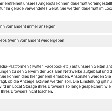
rrierefreiheit unseres Angebots können dauerhaft voreingestell
 für Ihr gerade verwendetes Gerät. Sie werden dauerhaft im Loc
wenn vorhanden) immer anzeigen
ideos (wenn vorhanden) wiedergeben
dia-Plattformen (Twitter, Facebook etc.) auf unseren Seiten a
ndungen zu den Servern der Sozialen Netzwerke aufgebaut und 
t. Sie können dies hier generell erlauben. Ansonsten werden Si
agt, ob die Anzeige aktiviert werden soll. Die Einstellung gilt nu
ird im Local Storage ihres Browsers so lange gespeichert, wie 
 Ihres Browsers nicht löschen.
PHOENIX.DE
DER SENDER
Livestream
Presse
TV-Programm
Kontakt