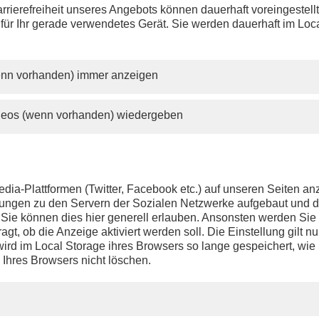
rrierefreiheit unseres Angebots können dauerhaft voreingestell
 für Ihr gerade verwendetes Gerät. Sie werden dauerhaft im Loc
wenn vorhanden) immer anzeigen
ideos (wenn vorhanden) wiedergeben
dia-Plattformen (Twitter, Facebook etc.) auf unseren Seiten a
ndungen zu den Servern der Sozialen Netzwerke aufgebaut und 
t. Sie können dies hier generell erlauben. Ansonsten werden Si
agt, ob die Anzeige aktiviert werden soll. Die Einstellung gilt nu
ird im Local Storage ihres Browsers so lange gespeichert, wie 
 Ihres Browsers nicht löschen.
PHOENIX.DE
DER SENDER
Livestream
Presse
TV-Programm
Kontakt