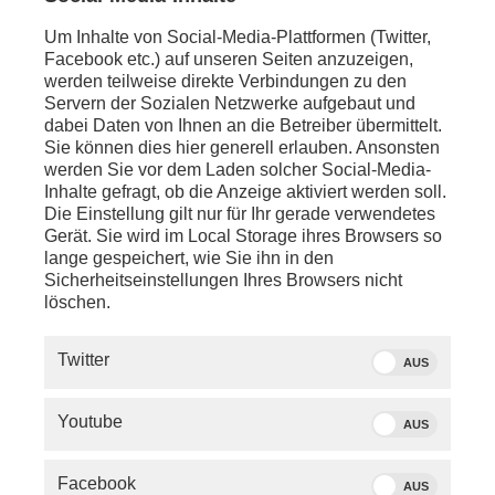
-
Michael Bröcker
, Table.Media
-
Alisha Mendgen
, Focus
Um Inhalte von Social-Media-Plattformen (Twitter,
-
Nadine Lindner
, Deutschlandfunk
Facebook etc.) auf unseren Seiten anzuzeigen,
-
Gregor Peter Schmitz
, stern
werden teilweise direkte Verbindungen zu den
Servern der Sozialen Netzwerke aufgebaut und
dabei Daten von Ihnen an die Betreiber übermittelt.
Sie können dies hier generell erlauben. Ansonsten
werden Sie vor dem Laden solcher Social-Media-
Inhalte gefragt, ob die Anzeige aktiviert werden soll.
PHOENIX RUNDE
Die Einstellung gilt nur für Ihr gerade verwendetes
Gerät. Sie wird im Local Storage ihres Browsers so
lange gespeichert, wie Sie ihn in den
Sicherheitseinstellungen Ihres Browsers nicht
löschen.
Twitter
AUS
09.07.2026
TALK
08.07.2026
Youtube
AUS
phoenix runde
phoenix rund
Schwarz-Rote Reformen - Kommt
Trump, Selens
Deutschland jetzt voran?
Waffenstillsta
Facebook
AUS