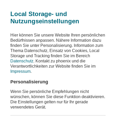
Local Storage- und
Nutzungseinstellungen
Sendungen
Gespräche
phoenix runde
Hier können Sie unsere Website Ihren persönlichen
Bedürfnissen anpassen. Nähere Information dazu
phoenix runde
finden Sie unter Personalisierung. Information zum
Thema Datenschutz, Einsatz von Cookies, Local
Generaldebatte - Wie eng wird es für Friedrich
Storage und Tracking finden Sie im Bereich
Merz?
Datenschutz
. Kontakt zu phoenix und die
Verantwortlichkeiten zur Website finden Sie im
Teilen
Impressum
.
Personalisierung
Wenn Sie persönliche Empfehlungen nicht
wünschen, können Sie diese Funktion deaktivieren.
Die Einstellungen gelten nur für Ihr gerade
verwendetes Gerät.