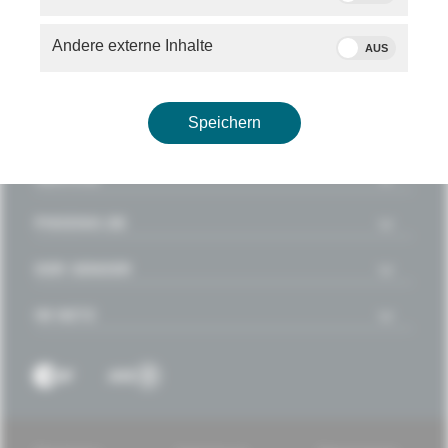
1
2
3
4
5
6
7
8
9
10
11
12
13
14
15
16
Andere externe Inhalte
AUS
Speichern
SERVICE
PHOENIX.DE
DER SENDER
IM NETZ