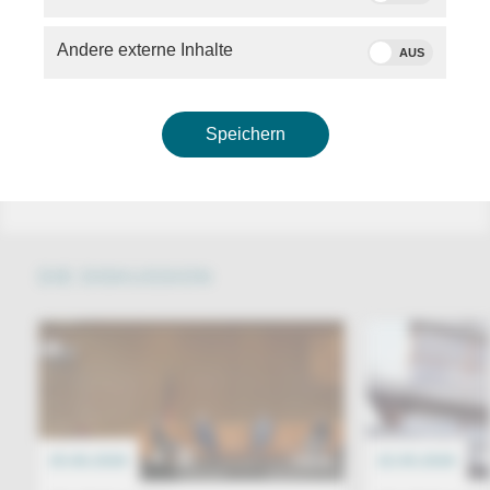
(Kommunikationswissenschaftlerin, Universität Erfurt)
-
Christiane Schenderlein
(CDU, Staatsministerin
Andere externe Inhalte
AUS
für Sport und Ehrenamt)
-
Ralf Ludwig
(MDR-Intendant)
-
Michael Müller
(ProSiebenSat.1 und
Vorstandsvorsitzender im Verband privater Medien
Speichern
VAUNET)
DIE DISKUSSION
25.06.2026
TALK
22.05.2026