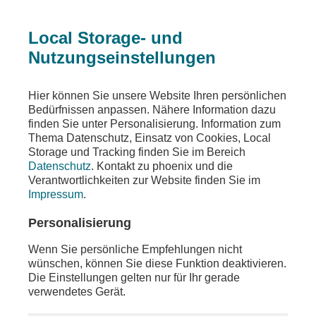
Local Storage- und
Nutzungseinstellungen
Sendungen
Gespräche
die diskussion
Hier können Sie unsere Website Ihren persönlichen
Bedürfnissen anpassen. Nähere Information dazu
die diskussion
finden Sie unter Personalisierung. Information zum
Thema Datenschutz, Einsatz von Cookies, Local
Medientage Mitteldeutschland - Mehr als
Storage und Tracking finden Sie im Bereich
Glotze: Medienstrukturen für eine stabile
Datenschutz
. Kontakt zu phoenix und die
Demokratie
Verantwortlichkeiten zur Website finden Sie im
Impressum
.
Teilen
Personalisierung
Moderation: Michaela Kolster
Wenn Sie persönliche Empfehlungen nicht
wünschen, können Sie diese Funktion deaktivieren.
Die Einstellungen gelten nur für Ihr gerade
verwendetes Gerät.