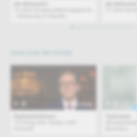
die diskussion
die diskussi
75 Jahre Bundesverfassungsgericht
75 Jahre Bund
- Verfassung im Wandel...
1
2
3
4
5
6
7
8
9
10
11
12
13
14
15
16
ÄHNLICHE BEITRÄGE
BEITRAG
Digitalministerium
Tankrabatt
"Es bringt mehr Tempo, mehr
Ministerpräsi
Dynamik"
Beschluss