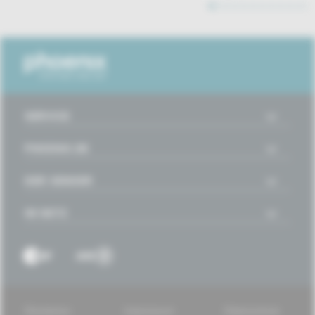
1
2
3
4
5
6
7
8
9
10
11
SERVICE
PHOENIX.DE
DER SENDER
IM NETZ
Disclaimer
Impressum
Datenschutz