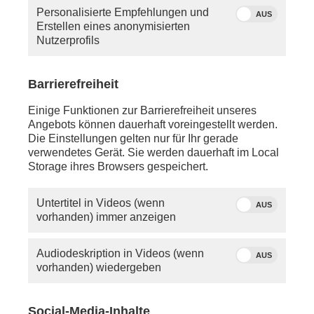
Personalisierte Empfehlungen und
AUS
Erstellen eines anonymisierten
Nutzerprofils
Barrierefreiheit
Einige Funktionen zur Barrierefreiheit unseres
Angebots können dauerhaft voreingestellt werden.
Die Einstellungen gelten nur für Ihr gerade
verwendetes Gerät. Sie werden dauerhaft im Local
Algorithmen, Desinformation und Polarisierung
Storage ihres Browsers gespeichert.
werden von einer Mehrheit der Bevölkerung vor
allem als Bedrohung wahrgenommen.
Gleichzeitig schaffen es Fernseh- und
Untertitel in Videos (wenn
AUS
Streamingangebote immer wieder Lagerfeuer-
vorhanden) immer anzeigen
Momente zu erzeugen. Freie und unabhängige
Medien gelten als zentraler Bestandteil der
Audiodeskription in Videos (wenn
Meinungsbildung und damit der Demokratie. Wie
AUS
vorhanden) wiedergeben
kann eine Medienlandschaft aussehen, die
verschiedene Perspektiven aus der Bevölkerung
abbildet, dem Grundgesetz verpflichtet ist und
Social-Media-Inhalte
den gesellschaftlichen Zusammenhalt sichert?