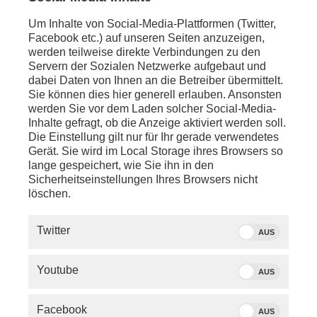
Welches Mediensystem brauchen unsere
Um Inhalte von Social-Media-Plattformen (Twitter,
Gesellschaft und unsere Demokratie?
Facebook etc.) auf unseren Seiten anzuzeigen,
werden teilweise direkte Verbindungen zu den
Servern der Sozialen Netzwerke aufgebaut und
dabei Daten von Ihnen an die Betreiber übermittelt.
Sie können dies hier generell erlauben. Ansonsten
werden Sie vor dem Laden solcher Social-Media-
Inhalte gefragt, ob die Anzeige aktiviert werden soll.
Die Einstellung gilt nur für Ihr gerade verwendetes
Gerät. Sie wird im Local Storage ihres Browsers so
lange gespeichert, wie Sie ihn in den
Quelle: phoenix/Thomas Kierok
Sicherheitseinstellungen Ihres Browsers nicht
phoenix-Programmgeschäftsführerin
löschen.
Michaela Kolster
Twitter
AUS
Moderatorin
Michaela Kolster
diskutiert mit ihren
Gästen:
Youtube
AUS
-
Norbert Himmler
(ZDF-Intendant)
-
Mario Voigt
(CDU, Ministerpräsident Thüringen)
Facebook
AUS
-
Prof. Leyla Dogruel