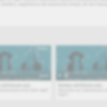
– mündlich, angelehnt an den klassischen Disput, der als Podca
TALK
mit Kinnert und...
Denken mit Kinnert und...
Deutschland nicht mehr statt?
Brauchen wir Liberalismus o
FDP?