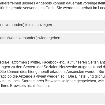
rrierefreiheit unseres Angebots können dauerhaft voreingestell
 für Ihr gerade verwendetes Gerät. Sie werden dauerhaft im Loc
wenn vorhanden) immer anzeigen
ideos (wenn vorhanden) wiedergeben
dia-Plattformen (Twitter, Facebook etc.) auf unseren Seiten a
ndungen zu den Servern der Sozialen Netzwerke aufgebaut und 
t. Sie können dies hier generell erlauben. Ansonsten werden Si
agt, ob die Anzeige aktiviert werden soll. Die Einstellung gilt nu
ird im Local Storage ihres Browsers so lange gespeichert, wie 
 Ihres Browsers nicht löschen.
ist mit dem wöchentlichen Podcast „Denken mit Kinnert un
erneut zu Gast auf der Frankfurter Buchmesse 2024. Diesen 