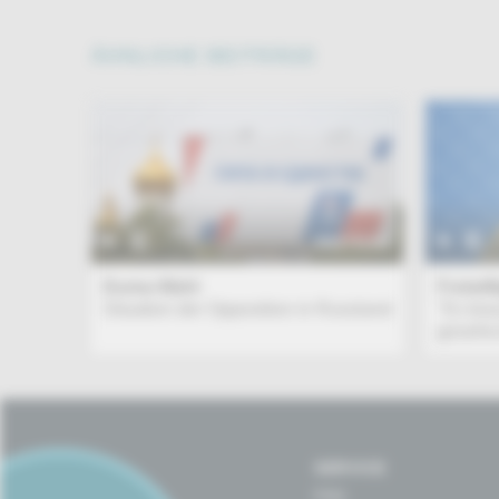
ÄHNLICHE BEITRÄGE
BEITRAG
Duma-Wahl
Freiwil
Situation der Opposition in Russland
"Es bra
gesells
SERVICE
FAQ