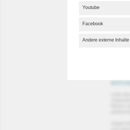
bestreit
Youtube
Sozialps
politisc
Facebook
Spezial
Denken m
Andere externe Inhalte
Mansour
WÖCHE
Unter dem
Unterneh
Welzer r
politisch
Utopist t
und netza