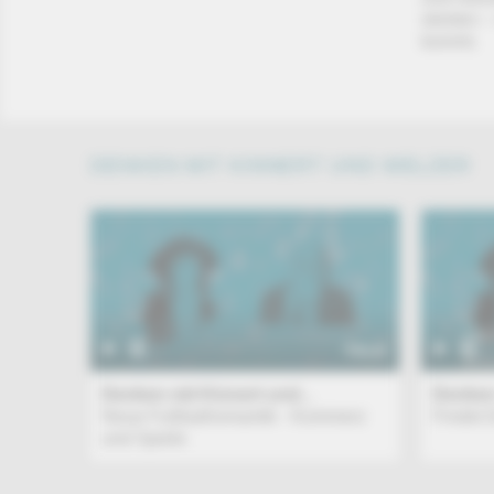
streiten 
kommt.
DENKEN MIT KINNERT UND WELZER
TALK
Denken mit Kinnert und...
Denken 
Neue Fußballromantik - Kommerz
Findet 
und Spiele