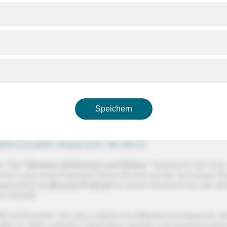
en Diana Kinnert und Harald Welzer mit einem besonderen G
ychologe Andreas Zick wird mit den beiden die Verschiebu
hen Tektonik analysieren.
: Denken mit Kinnert und Welzer
it Kinnert und Welzer | Frankfurter Buchmesse 2023 mit Ahma
Speichern
NTLICHER PODCAST IM NETZ
 Titel
"Denken mit Kinnert und Welzer"
diskutieren die Jung
merin und Jung-Politikerin Diana Kinnert und der Soziologe Ha
egelmäßig im
phoenix Podcast
zu einem Stichwort aus der akt
en Debatte.
rifft auf Realistin. Sie jung, weiblich mit Migrationshintergrund, d
ffin. Er: älter, männlich, autochthon deutsch und klassisch-line