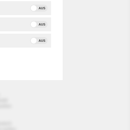
ast. Der
AUS
ng der
AUS
d
AUS
-
rald
uellen
eutsch
ar wollen