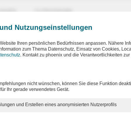
UNGEN
TV-PROGRAMM
 und Nutzungseinstellungen
r
Website Ihren persönlichen Bedürfnissen anpassen. Nähere Inf
 Information zum Thema Datenschutz, Einsatz von Cookies, Loca
tenschutz
. Kontakt zu phoenix und die Verantwortlichkeiten zur
n mit Kinnert und Welzer
: Frankfurter Buchmesse 2024 mit Andreas Zick
pfehlungen nicht wünschen, können Sie diese Funktion deakti
 für Ihr gerade verwendetes Gerät.
lungen und Erstellen eines anonymisierten Nutzerprofils