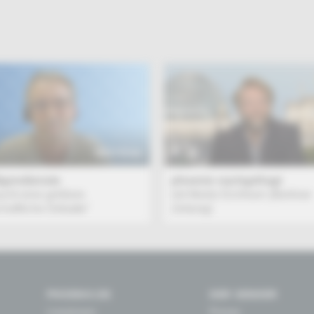
BEITRAG
ligendienste
phoenix nachgefragt
ucht eine größere
mit Moritz Eichhorn (Berliner
chaftliche Debatte"
Zeitung)
PHOENIX.DE
DER SENDER
Livestream
Presse