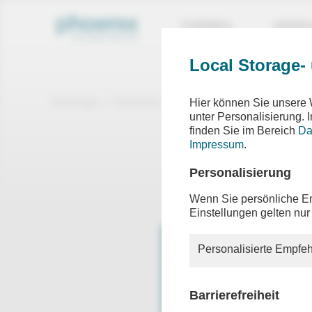
THEMEN
SEND
Local Storage-
Sendungen
Gespräche
Denken mit Kinnert und Welze
Hier können Sie unsere 
unter Personalisierung.
finden Sie im Bereich
Da
Denke
Impressum
.
Spezial
Personalisierung
Wenn Sie persönliche Em
Einstellungen gelten nur
Personalisierte Empfeh
Barrierefreiheit