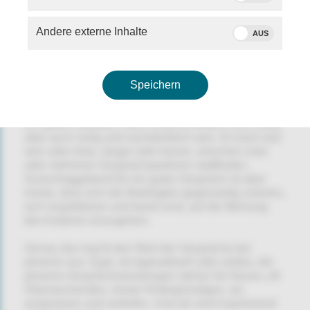
Der verbale Schlagabtausch zwischen Jakob
Augstein und Nikolaus Blome ist auch im phoenix
Andere externe Inhalte
Youtube-Kanal abrufbar unter:
AUS
http://youtube.com/phoenix
.
Speichern
PHOENIX GESPRÄCHE UND DISKUSSIONEN
Ein gutes Gespräch kann leidenschaftlich und hitzig,
aber auch ruhig und nachdenklich sein. Es kann laut
sein oder leise, länger oder kürzer, zwischen zwei
oder mehreren Gesprächspartnern stattfinden.
Ausschlaggebend für ein gutes Gespräch ist aber
immer, dass sich die Beteiligten gegenseitig zuhören,
sich respektieren und bereit sind, auf die Meinung
des Anderen einzugehen.
Genau das macht den Wert der Gespräche bei
phoenix aus. Egal, ob tagesaktuell oder zeitlos, die
phoenix-Gesprächssendungen stehen für Neues, oft
Überraschendes, immer Hintergründiges, sie
analysieren und vertiefen. Und sie sind inspirierend