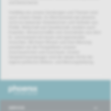
und bereichernd.
Vielfältig wie unsere Sendungen und Themen sind
auch unsere Gäste: Zu Wort kommen bei phoenix
nicht nur bekannte Vertreterinnen und Vertreter aus
Politik, Wirtschaft und Gesellschaft, sondern auch
Experten, Wissenschaftler und Journalisten aus dem
In- und Ausland mit neuen und spannenden
Ansichten. Mit ihrem Wissen und ihrer Meinung
erweitern sie die Perspektiven unserer
Zuschauerinnen und Zuschauer. Unsere
Gesprächssendungen sind der ideale Ort für die
eigene politische Willens- und Meinungsbildung.
SERVICE