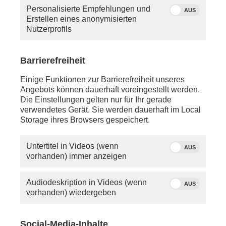
Personalisierte Empfehlungen und
AUS
Erstellen eines anonymisierten
Nutzerprofils
Barrierefreiheit
Einige Funktionen zur Barrierefreiheit unseres
Angebots können dauerhaft voreingestellt werden.
Die Einstellungen gelten nur für Ihr gerade
verwendetes Gerät. Sie werden dauerhaft im Local
FREITAG, 17.00 UHR, SAMSTAG, 0.30 UHR,
Storage ihres Browsers gespeichert.
SONNTAG 11.15 UHR
Was ist rechts, was ist links? Bei Jakob Augstein und
Untertitel in Videos (wenn
AUS
Nikolaus Blome ist das keine Frage, sondern
vorhanden) immer anzeigen
Konzept. Hier gibt es keine Große Koalition, hier
herrscht gepflegte Konfrontation: keine Phrasen,
keine Kompromisse, sondern klare Kante. „augstein
Audiodeskription in Videos (wenn
AUS
und blome“ ist der ganz persönliche politische
vorhanden) wiedergeben
Schlagabtausch über das Thema der Woche,
unverstellt und mit offenem Visier – und so nur bei
phoenix.
Social-Media-Inhalte