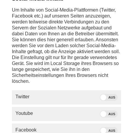
Um Inhalte von Social-Media-Plattformen (Twitter,
Jakob Augstein
(Jahrgang 1967) arbeitete bis 2003
Facebook etc.) auf unseren Seiten anzuzeigen,
bei der "Süddeutschen Zeitung". Zudem war er als
werden teilweise direkte Verbindungen zu den
Autor für die Wochenzeitung "Die Zeit" tätig. Seit
Servern der Sozialen Netzwerke aufgebaut und
2008 ist er Verleger der Wochenzeitung "der Freitag".
dabei Daten von Ihnen an die Betreiber übermittelt.
Sie können dies hier generell erlauben. Ansonsten
Nikolaus Blome
(Jahrgang 1963) war
werden Sie vor dem Laden solcher Social-Media-
Wirtschaftsredakteur beim "Tagesspiegel" und
Inhalte gefragt, ob die Anzeige aktiviert werden soll.
Brüssel-Korrespondent für einige Regionalzeitungen.
Die Einstellung gilt nur für Ihr gerade verwendetes
Zudem war er stellvertretender Chefredakteur der
Gerät. Sie wird im Local Storage ihres Browsers so
"Welt" und Leiter des Hauptstadtbüros der "Bild". Er
lange gespeichert, wie Sie ihn in den
war Mitglied der Chefredaktion des SPIEGEL und
Sicherheitseinstellungen Ihres Browsers nicht
Leiter des Spiegel Hauptstadt-Studios. Von
löschen.
Dezember 2015 bis November 2019 war er stellv.
Chefredakteur der BILD.
Twitter
AUS
Youtube
AUS
Neben dem Thema der Woche stellt einer der beiden
jeweils ein weiteres "Lieblingsthema" vor.
Facebook
AUS