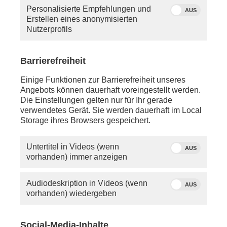
haben, so schauen Sie bitte in die Hilfe oder
Personalisierte Empfehlungen und
schreiben Sie uns eine
E-Mail
.
AUS
Erstellen eines anonymisierten
Nutzerprofils
Sie vermissen einen Beitrag? Aufgrund der
Regelungen des 12.
Rundfunkänderungsstaatsvertrags wird
Barrierefreiheit
PHOENIX.online viele Beiträge nicht mehr so lange
anbieten können wie bisher.
Einige Funktionen zur Barrierefreiheit unseres
Angebots können dauerhaft voreingestellt werden.
Die Einstellungen gelten nur für Ihr gerade
verwendetes Gerät. Sie werden dauerhaft im Local
Storage ihres Browsers gespeichert.
Untertitel in Videos (wenn
AUS
vorhanden) immer anzeigen
Audiodeskription in Videos (wenn
AUS
vorhanden) wiedergeben
Social-Media-Inhalte