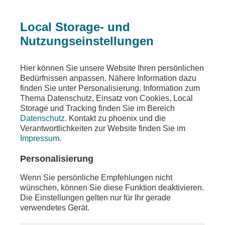
Local Storage- und
Nutzungseinstellungen
Ein Fehler ist aufgetreten
Hier können Sie unsere Website Ihren persönlichen
Die angeforderte Seite wurde nicht gefunden
Bedürfnissen anpassen. Nähere Information dazu
finden Sie unter Personalisierung. Information zum
Thema Datenschutz, Einsatz von Cookies, Local
Storage und Tracking finden Sie im Bereich
Datenschutz
. Kontakt zu phoenix und die
Die von Ihnen gewünschten Inhalte sind unter der
Verantwortlichkeiten zur Website finden Sie im
aufgerufenen Adresse nicht oder auch nicht mehr
Impressum
.
vorhanden. Möglicherweise haben Sie einen
veralteten Link oder ein altes Lesezeichen
Personalisierung
verwendet.
Wenn Sie persönliche Empfehlungen nicht
Besuchen Sie unsere
Homepage
, um sich über
wünschen, können Sie diese Funktion deaktivieren.
unser aktuelles Angebot zu informieren.
Die Einstellungen gelten nur für Ihr gerade
verwendetes Gerät.
Sollten Sie weitere Fragen zu unserem Angebot