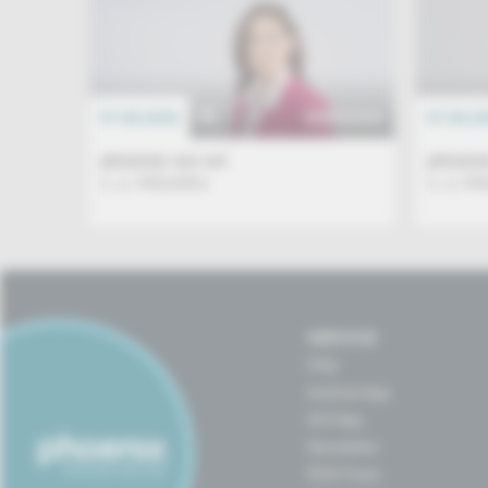
07.08.2026
EREIGNIS
07.08.2
phoenix vor ort
phoenix
u. a. Aktuelles
u. a. Ak
SERVICE
FAQ
Android App
iOS App
Newsletter
RSS-Feed