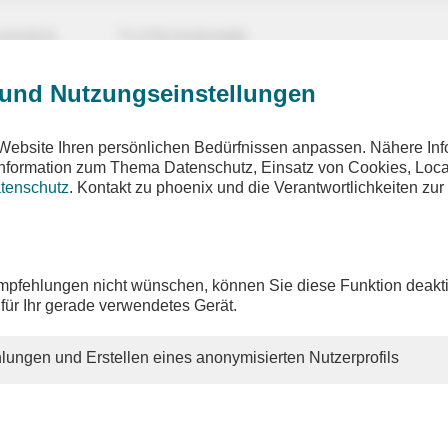
UNGEN
TV-PROGRAMM
 und Nutzungseinstellungen
Website Ihren persönlichen Bedürfnissen anpassen. Nähere Inf
 Information zum Thema Datenschutz, Einsatz von Cookies, Loca
tenschutz
. Kontakt zu phoenix und die Verantwortlichkeiten zur
ix vor ort
altgespräch mit Kristin Helberg (Nahostexpertin) zur akt
 Nahost-Konflikt
pfehlungen nicht wünschen, können Sie diese Funktion deakti
 für Ihr gerade verwendetes Gerät.
on: Ines Arland
lungen und Erstellen eines anonymisierten Nutzerprofils