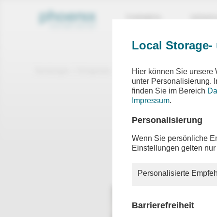
THEMEN
SEND
Local Storage-
Sendungen
Ereignisse
phoenix vor ort
Hier können Sie unsere 
unter Personalisierung.
finden Sie im Bereich
Da
phoen
Impressum
.
u.a. Sch
Personalisierung
Lage im
Wenn Sie persönliche Em
Einstellungen gelten nur
Moderati
Personalisierte Empfeh
Barrierefreiheit