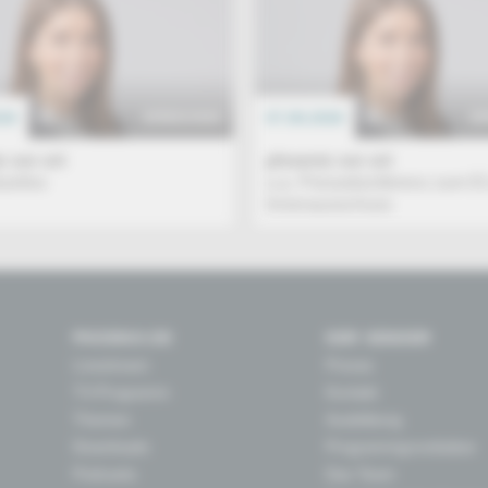
026
EREIGNIS
07.08.2026
E
 vor ort
phoenix vor ort
tuelles
u.a. Pressekonferenz zum E
Innenausschuss
PHOENIX.DE
DER SENDER
Livestream
Presse
TV-Programm
Kontakt
Themen
Ausbildung
Downloads
Programmgrundsätze
Podcasts
Das Team