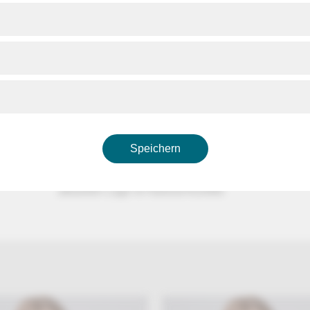
Samstag, 14. Juni 2025
ca. 13:00 - Jerusalem:
Israelischer Premierminister
Benjamin Netanjahu
Angriff auf den Iran
anschl. - New York:
UN-Sicherheitsrat zur Lage in Nahost mit Reden vo
Amir Saeid Iravani
(UN-Botschafter Iran)
Speichern
dt
anschl. - Berlin:
Schaltgespräch mit
Kristin Helberg
(Nahostexperti
aktuellen Lage im Nahost-Konflikt