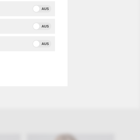
AUS
AUS
zum
AUS
n u.a.
n) zur