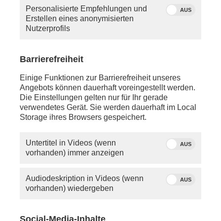
Personalisierte Empfehlungen und
AUS
Erstellen eines anonymisierten
Nutzerprofils
Barrierefreiheit
Quelle: phoenix
Einige Funktionen zur Barrierefreiheit unseres
Moderatorin Ines Arland
Angebots können dauerhaft voreingestellt werden.
Die Einstellungen gelten nur für Ihr gerade
verwendetes Gerät. Sie werden dauerhaft im Local
Montag, 13. April 2026
Storage ihres Browsers gespeichert.
ca. 12:00 Uhr - Berlin:
phoenix tagesgespräch mit
Norbert Röttgen
(CDU-
Untertitel in Videos (wenn
AUS
Außenpolitiker und stellvertretender Vorsitzender der
vorhanden) immer anzeigen
Atlantik-Brücke) zu den weiteren Entwicklungen im
Nahost-Konflikt vor dem Hintergrund des
Audiodeskription in Videos (wenn
AUS
internationalen Friedensgipfels in Islamabad und zur
vorhanden) wiedergeben
Wahl in Ungarn
anschl. - Berlin:
Social-Media-Inhalte
phoenix nachgefragt mit
Ralph Bollmann
(FAS)