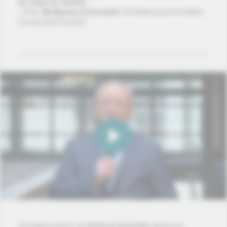
Zu Gast im Studio:
- Prof.
Wolfgang Schroeder
(Politikwissenschaftler,
Universität Kassel)
Schaltgespräch mit
Erhard Scherfer
(phoenix-