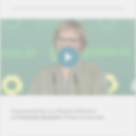
Pressekonferenz von Bündnis'90/Grüne
mit
Franziska Brantner
(Parteivorsitzende)