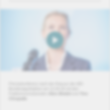
Pressekonferenz nach der Klausur der AfD-
Bundestagsfraktion am 12.04.26 mit den
Fraktionsvorsitzenden
Alice Weidel
und
Tino
Chrupalla