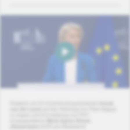
Reaktion von EU-Kommissionspräsidentin
Ursula
von der Leyen
auf den Wahlsieg von Péter Magyar
in Ungarn und Einschätzung von FDP-
Europapolitikerin
Marie-Agnes Strack-
Zimmermann
(FDP) am Wahlabend