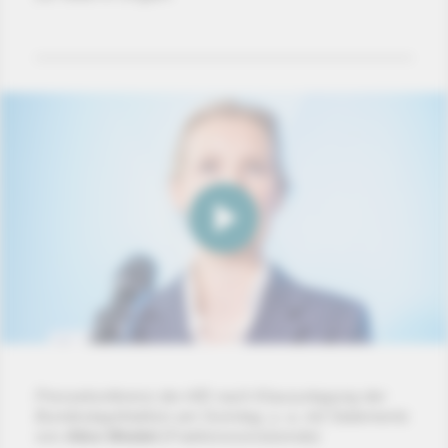
Pressekonferenz der AfD nach Klausurtagung der
Bundestagsfraktion am Sonntag, u. a. mit Statements
von
Alice Weidel
(Fraktionsvorsitzende)