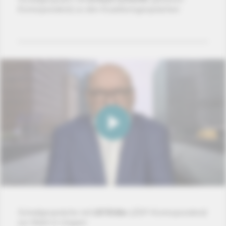
Korrespondent) zu den Koalitionsgesprächen
Schaltgespräche mit
Ulf Röller
(ZDF-Korrespondent)
zur Wahl in Ungarn