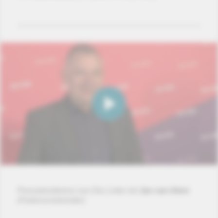
Pressekonferenz von Die Linke mit
Jan van Aken
(Parteivorsitzender)