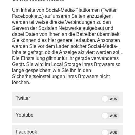
Um Inhalte von Social-Media-Plattformen (Twitter,
anschl. - Cottbus:
Facebook etc.) auf unseren Seiten anzuzeigen,
Pressekonferenz der AfD nach Klausurtagung der
werden teilweise direkte Verbindungen zu den
Bundestagsfraktion am Sonntag, u. a. mit Statements
Servern der Sozialen Netzwerke aufgebaut und
von
Alice Weidel
(Co-Vorsitzende der
dabei Daten von Ihnen an die Betreiber übermittelt.
Bundestagsfraktion) und
Tino Chrupalla
Sie können dies hier generell erlauben. Ansonsten
(Vorsitzender der AfD-Bundestagsfraktion)
werden Sie vor dem Laden solcher Social-Media-
Inhalte gefragt, ob die Anzeige aktiviert werden soll.
anschl. - LIVE - Berlin:
Die Einstellung gilt nur für Ihr gerade verwendetes
Pressekonferenz von Die Linke mit
Jan van Aken
Gerät. Sie wird im Local Storage ihres Browsers so
(Parteivorsitzender)
lange gespeichert, wie Sie ihn in den
Sicherheitseinstellungen Ihres Browsers nicht
anschl. - Berlin:
löschen.
Pressekonferenz mit
Friedrich Merz
(CDU,
Bundeskanzler),
Lars Klingbeil
(SPD,
Bundesfinanzminister),
Markus Söder
(CSU,
Twitter
AUS
Parteivorsitzender) und
Bärbel Bas
(SPD,
Bundesarbeitsministerin) zu den Ergebnissen der
Koalitionsgespräche; dazu ein Schaltgespräch
Youtube
AUS
mit
Erhard Scherfer
(phoenix-Korrespondent)
Facebook
anschl. - Berlin:
AUS