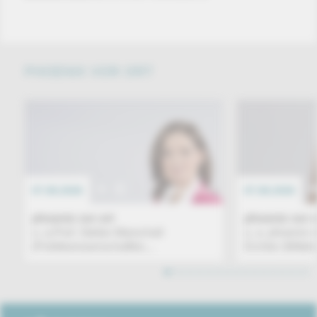
PHOENIX VOR ORT
07.08.2026
EREIGNIS
07.08.2026
phoenix vor ort
phoenix vor o
u. a.Prof. Stefan Marschall
u. a. phoenix 
(Politikwissenschaftler,...
Eichler (Mittel
1
2
3
4
5
6
7
8
9
10
11
12
13
14
15
16