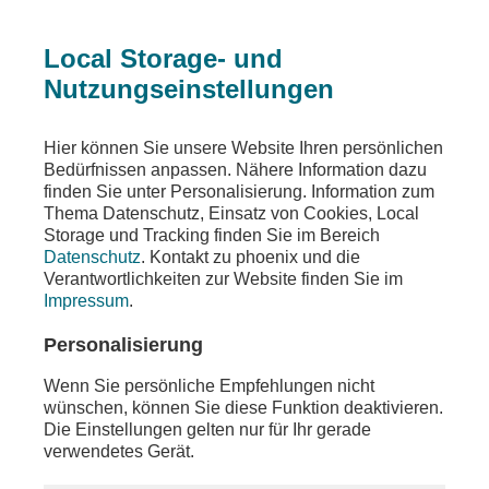
Local Storage- und
Nutzungseinstellungen
Sendungen
Ereignisse
phoenix vor ort
Hier können Sie unsere Website Ihren persönlichen
Bedürfnissen anpassen. Nähere Information dazu
phoenix vor ort
finden Sie unter Personalisierung. Information zum
Thema Datenschutz, Einsatz von Cookies, Local
u.a. Pressekonferenz von Die Linke mit Jan
Storage und Tracking finden Sie im Bereich
van Aken (Parteivorsitzender)
Datenschutz
. Kontakt zu phoenix und die
Verantwortlichkeiten zur Website finden Sie im
Teilen
Impressum
.
Moderation: Ines Arland
Personalisierung
Wenn Sie persönliche Empfehlungen nicht
wünschen, können Sie diese Funktion deaktivieren.
Die Einstellungen gelten nur für Ihr gerade
verwendetes Gerät.