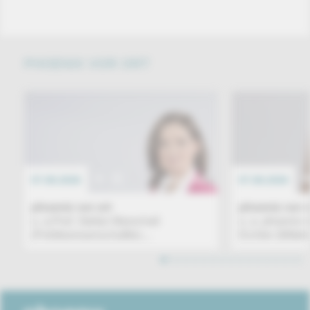
PHOENIX VOR ORT
07.08.2026
EREIGNIS
07.08.2026
phoenix vor ort
phoenix vor o
u. a.Prof. Stefan Marschall
u. a. phoenix 
(Politikwissenschaftler,...
Eichler (Mittel
1
2
3
4
5
6
7
8
9
10
11
12
13
14
15
16