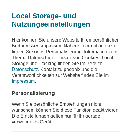
Local Storage- und
Nutzungseinstellungen
Sendungen
Ereignisse
phoenix vor ort
Hier können Sie unsere Website Ihren persönlichen
Bedürfnissen anpassen. Nähere Information dazu
phoenix vor ort
finden Sie unter Personalisierung. Information zum
Thema Datenschutz, Einsatz von Cookies, Local
u.a. Pressekonferenz mit u.a.
Storage und Tracking finden Sie im Bereich
Bundesfamilienministerin Lisa Paus
Datenschutz
. Kontakt zu phoenix und die
Verantwortlichkeiten zur Website finden Sie im
Teilen
Impressum
.
Moderation: Florian Bauer
Personalisierung
Wenn Sie persönliche Empfehlungen nicht
wünschen, können Sie diese Funktion deaktivieren.
Die Einstellungen gelten nur für Ihr gerade
verwendetes Gerät.