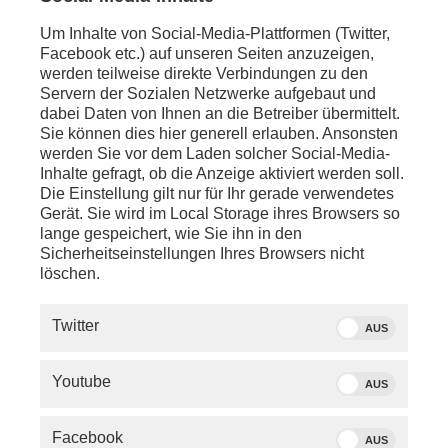
Um Inhalte von Social-Media-Plattformen (Twitter,
ca. 12:30 Uhr LIVE - Berlin:
Facebook etc.) auf unseren Seiten anzuzeigen,
Pressekonferenz mit u.a. Bundesfamilienministerin
werden teilweise direkte Verbindungen zu den
Lisa Paus
zum 9. Altersbericht der Bundesregierung
Servern der Sozialen Netzwerke aufgebaut und
dabei Daten von Ihnen an die Betreiber übermittelt.
ca. 13:00 Uhr LIVE - Seeon:
Sie können dies hier generell erlauben. Ansonsten
Abschlussstatements von
Alexander Dobrindt
werden Sie vor dem Laden solcher Social-Media-
(CSU),
Friedrich Merz
(CDU, Parteivorsitzender)
Inhalte gefragt, ob die Anzeige aktiviert werden soll.
und CSU-Chef
Markus Söder
nach dem Abschluss
Die Einstellung gilt nur für Ihr gerade verwendetes
der Klausurtagung der CSU-Landesgruppe im
Gerät. Sie wird im Local Storage ihres Browsers so
Deutschen Bundestag
lange gespeichert, wie Sie ihn in den
Sicherheitseinstellungen Ihres Browsers nicht
löschen.
Twitter
AUS
Youtube
AUS
Facebook
AUS