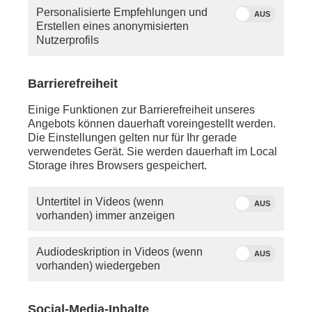
Personalisierte Empfehlungen und
AUS
Erstellen eines anonymisierten
Nutzerprofils
Barrierefreiheit
Quelle: phoenix
Einige Funktionen zur Barrierefreiheit unseres
Moderator Florian Bauer
Angebots können dauerhaft voreingestellt werden.
Die Einstellungen gelten nur für Ihr gerade
verwendetes Gerät. Sie werden dauerhaft im Local
Montag, 08. Januar 2025
Storage ihres Browsers gespeichert.
ca. 12:00 Uhr - Seeon:
phoenix tagesgespräch mit
Markus Söder
(CSU,
Untertitel in Videos (wenn
AUS
Parteivorsitzender)
vorhanden) immer anzeigen
anschl. - Wien:
Audiodeskription in Videos (wenn
AUS
Pressekonferenz zur Regierungsbildung in
vorhanden) wiedergeben
Österreich mit
Herbert Kickl
(FPÖ, Vorsitzender)
anschl. - Berlin:
Social-Media-Inhalte
phoenix nachgefragt mit
Anja Maier
(Focus Magazin)