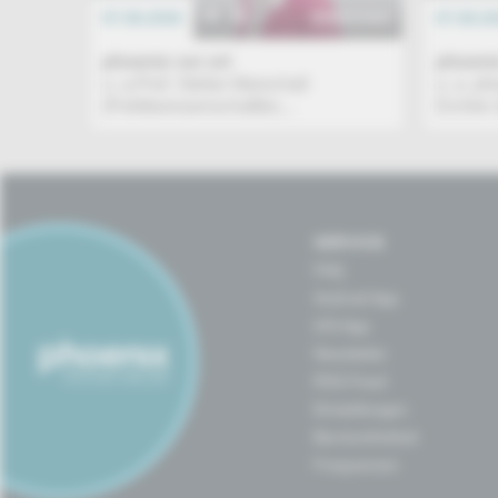
07.08.2026
EREIGNIS
07.08.2
phoenix vor ort
phoenix
u. a.Prof. Stefan Marschall
u. a. p
(Politikwissenschaftler,...
Eichler 
SERVICE
FAQ
Android App
iOS App
Newsletter
RSS-Feed
Einstellungen
Barrierefreiheit
Frequenzen