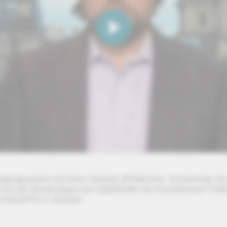
agesgespräch mit Anton Hofreiter (B'90/Grüne, Vorsitzender de
sses des Bundestags) zum
Gipfeltreffen der Europäischen Polit
haft (EPG) in Jerewan