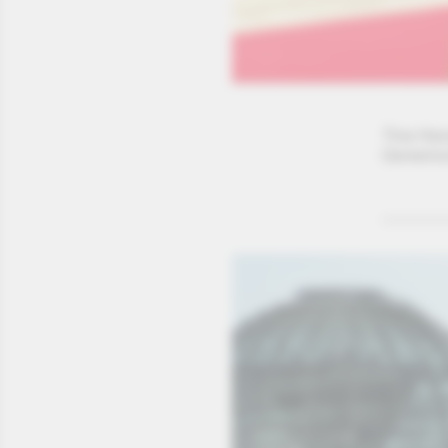
Tina Has
Gemeinsc