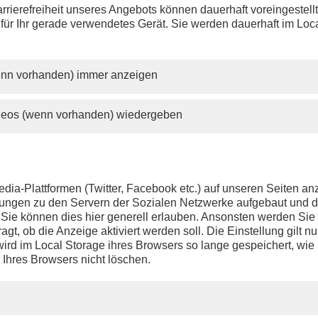
rrierefreiheit unseres Angebots können dauerhaft voreingestell
ca. 09:00 Uhr - LIVE - Jerewan:
 für Ihr gerade verwendetes Gerät. Sie werden dauerhaft im Loc
Tina Hassel
(ARD-Redakteurin)
zu dem Tref
Europäischen Politischen Gemeinschaft
wenn vorhanden) immer anzeigen
anschl. - LIVE - Berlin:
phoenix tagesgespräch mit
Anton Hofreiter
(B'90/Grüne, Vorsitzender des Europa-Aussc
ideos (wenn vorhanden) wiedergeben
des Bundestags) zum
Gipfeltreffen der Europ
Politischen Gemeinschaft (EPG) in Jerewan
anschl. - Jerewan:
s zum Treffen der Europäischen Politischen Gemeinschaft
dia-Plattformen (Twitter, Facebook etc.) auf unseren Seiten a
ndungen zu den Servern der Sozialen Netzwerke aufgebaut und 
 LIVE - Berlin:
t. Sie können dies hier generell erlauben. Ansonsten werden Si
achgefragt mit Dr.
Thomas Vitzthum
(Leiter Hauptstadtbüro -
agt, ob die Anzeige aktiviert werden soll. Die Einstellung gilt nu
uppe Bayern (Passauer Neue Presse, Mittelbayerische Zeitung
ird im Local Storage ihres Browsers so lange gespeichert, wie 
ier))
 Ihres Browsers nicht löschen.