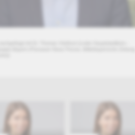
achgefragt mit Dr. Thomas Vitzthum (Leiter Hauptstadtbüro -
uppe Bayern (Passauer Neue Presse, Mittelbayerische Zeitung
ier))