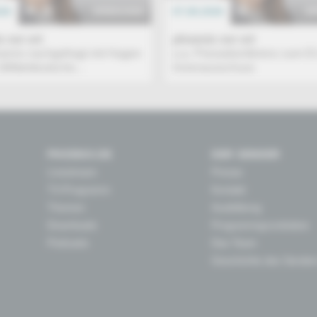
026
EREIGNIS
07.08.2026
E
 vor ort
phoenix vor ort
hoenix nachgefragt mit Hagen
u.a. Pressekonferenz zum E
(Mitteldeutsche...
Innenausschuss
PHOENIX.DE
DER SENDER
Livestream
Presse
TV-Programm
Kontakt
Themen
Ausbildung
Downloads
Programmgrundsätze
Podcasts
Das Team
Geschichte des Sender