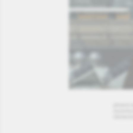
phoenix t
Ausschu
Gemeinsc