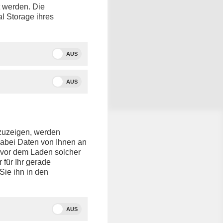
t werden. Die
al Storage ihres
fen
der
AUS
husses
äischen
AUS
nzuzeigen, werden
dabei Daten von Ihnen an
e vor dem Laden solcher
r für Ihr gerade
,
Sie ihn in den
AUS