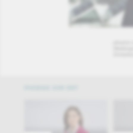
phoenix n
Mediengr
Donaukur
PHOENIX VOR ORT