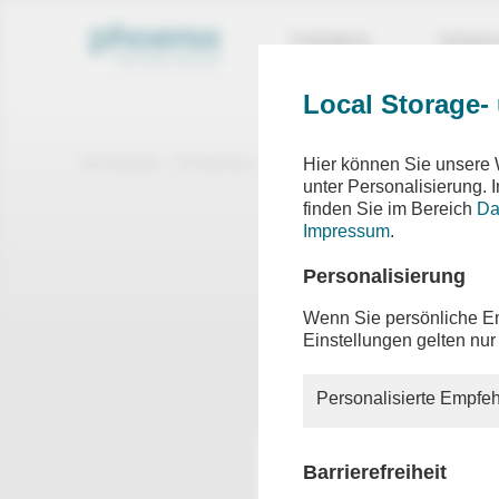
THEMEN
SEND
Local Storage-
Sendungen
Ereignisse
phoenix vor ort
Hier können Sie unsere 
unter Personalisierung.
finden Sie im Bereich
Da
phoen
Impressum
.
u.a. ph
Personalisierung
Gipfeltr
Wenn Sie persönliche Em
Einstellungen gelten nur
Moderati
Personalisierte Empfeh
Barrierefreiheit