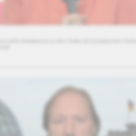
sel (ARD-Redakteurin) zu dem Treffen
der Europäischen Politi
haft