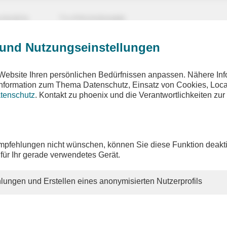
UNGEN
TV-PROGRAMM
 und Nutzungseinstellungen
Website Ihren persönlichen Bedürfnissen anpassen. Nähere Inf
 Information zum Thema Datenschutz, Einsatz von Cookies, Loca
tenschutz
. Kontakt zu phoenix und die Verantwortlichkeiten zur
ix vor ort
oenix tagesgespräch mit Anton Hofreiter (B'90/Grüne) z
effen in Jerewan
pfehlungen nicht wünschen, können Sie diese Funktion deakti
 für Ihr gerade verwendetes Gerät.
on: Claudia Davies
lungen und Erstellen eines anonymisierten Nutzerprofils
Montag, 04. Mai 2026