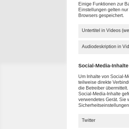
Einige Funktionen zur Ba
Einstellungen gelten nur
Browsers gespeichert.
Untertitel in Videos (
Quelle: phoenix
Audiodeskription in V
Claudia Davies
Social-Media-Inhalte
Doorstep
Um Inhalte von Social-Me
teilweise direkte Verbi
anschl. -
die Betreiber übermittel
phoenix n
Social-Media-Inhalte gefr
Mediengr
verwendetes Gerät. Sie w
Donaukur
Sicherheitseinstellungen
Twitter