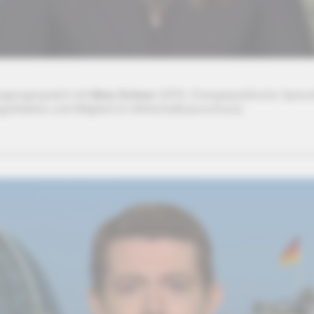
tagesgespräch mit
Nina Scheer
(SPD, Energiepolitische Sprech
gsfraktion und Mitglied im Wirtschaftsausschuss)