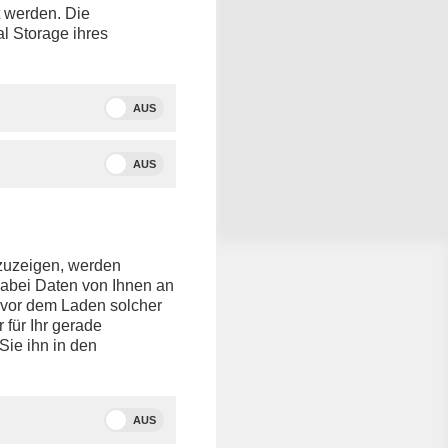
t werden. Die
al Storage ihres
D,
raktion
AUS
AUS
elix
nd
Ines
nzuzeigen, werden
dabei Daten von Ihnen an
t Podcast
e vor dem Laden solcher
r für Ihr gerade
Sie ihn in den
ent von
AUS