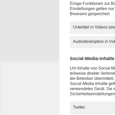
Einige Funktionen zur Ba
Einstellungen gelten nur
Browsers gespeichert.
Untertitel in Videos (
Audiodeskription in V
Quelle: phoenix
Moderator Florian Bauer
Social-Media-Inhalte
Um Inhalte von Social-Me
teilweise direkte Verbi
phoenix 
die Betreiber übermittel
"Ronzhei
Social-Media-Inhalte gefr
verwendetes Gerät. Sie w
anschl. -
Sicherheitseinstellungen
Jahresem
Bundesk
Twitter