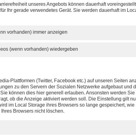
Dienstag, 21. April 2026
rrierefreiheit unseres Angebots können dauerhaft voreingestell
 für Ihr gerade verwendetes Gerät. Sie werden dauerhaft im Loc
ca. 09:00 Uhr - LIVE - Berlin:
phoenix tagesgespräch mit
Nina Scheer
(SP
Energiepolitische Sprecherin der Bundestagsf
wenn vorhanden) immer anzeigen
und Mitglied im Wirtschaftsausschuss)
anschl. - Berlin:
ideos (wenn vorhanden) wiedergeben
Pressekonferenz der Opposition zur
Energieversorgung in Deutschland, u. a. mit
F
Banaszak
(B90/Grüne, Parteivorsitzender) u
Schwerdtner
(Die Linke, Parteivorsitzende)
dia-Plattformen (Twitter, Facebook etc.) auf unseren Seiten a
anschl. - LIVE - Berlin:
ndungen zu den Servern der Sozialen Netzwerke aufgebaut und 
nachgefragt mit
Filipp Piatov
(stv. Politikchef der BILD, Co-Hos
t. Sie können dies hier generell erlauben. Ansonsten werden Si
mer")
agt, ob die Anzeige aktiviert werden soll. Die Einstellung gilt nu
ird im Local Storage ihres Browsers so lange gespeichert, wie 
 Berlin:
 Ihres Browsers nicht löschen.
pfang des Bundesverbands deutscher Banken, u. a. mit Statem
anzler
Friedrich Merz
(CDU)