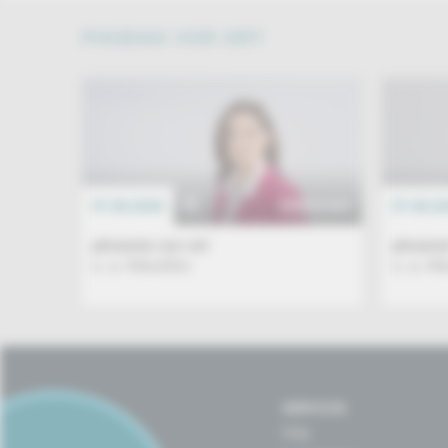
PHOENIX VOR ORT
07.08.2026
EREIGNIS
07.08.2
phoenix vor ort
phoenix
u. a. Aktuelles
u. a. Ak
SERVICE
FAQ