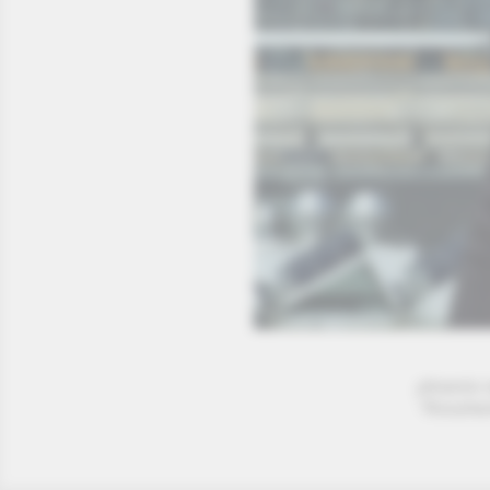
phoenix 
"Ronzhei