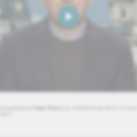
nachgefragt mit
Filipp Piatov
(stv. Politikchef der BILD, Co-Hos
mer")