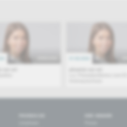
026
EREIGNIS
07.08.2026
E
 vor ort
phoenix vor ort
tuelles
u.a. Pressekonferenz zum E
Innenausschuss
PHOENIX.DE
DER SENDER
Livestream
Presse