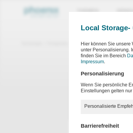
THEMEN
SEND
Local Storage-
Sendungen
Ereignisse
phoenix vor ort
Hier können Sie unsere 
unter Personalisierung.
finden Sie im Bereich
Da
phoen
Impressum
.
u.a. ph
Personalisierung
Sprecher
Wirtsch
Wenn Sie persönliche Em
Einstellungen gelten nur
Moderati
Personalisierte Empfeh
Barrierefreiheit