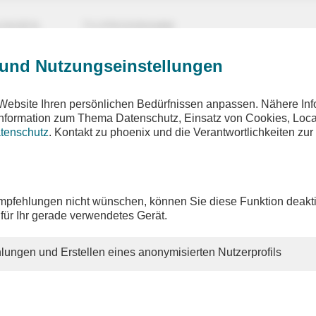
UNGEN
TV-PROGRAMM
 und Nutzungseinstellungen
Website Ihren persönlichen Bedürfnissen anpassen. Nähere Inf
 Information zum Thema Datenschutz, Einsatz von Cookies, Loca
tenschutz
. Kontakt zu phoenix und die Verantwortlichkeiten zur
ix vor ort
oenix tagesgespräch mit Nina Scheer (SPD, Energiepolit
in der Bundestagsfraktion und Mitglied im
aftsausschuss)
pfehlungen nicht wünschen, können Sie diese Funktion deakti
 für Ihr gerade verwendetes Gerät.
on: Florian Bauer
lungen und Erstellen eines anonymisierten Nutzerprofils