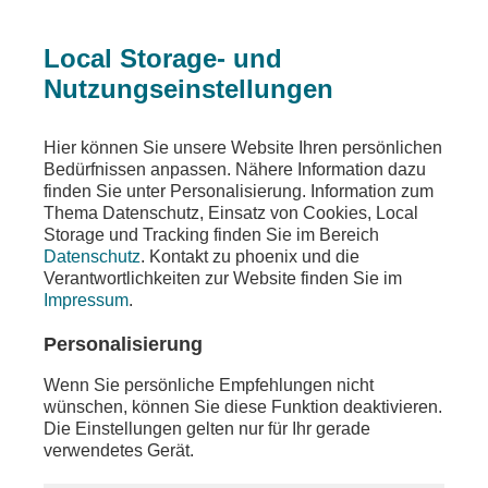
Local Storage- und
Nutzungseinstellungen
Sendungen
Ereignisse
phoenix vor ort
Hier können Sie unsere Website Ihren persönlichen
Bedürfnissen anpassen. Nähere Information dazu
phoenix vor ort
finden Sie unter Personalisierung. Information zum
Thema Datenschutz, Einsatz von Cookies, Local
u.a. phoenix tagesgespräch mit Prof. Herfried
Storage und Tracking finden Sie im Bereich
Münkler (Politikwissenschaftler) u.a. zu den
Datenschutz
. Kontakt zu phoenix und die
Koalitionsverhandlungen zwischen Union und
Verantwortlichkeiten zur Website finden Sie im
SPD
Impressum
.
Teilen
Personalisierung
Moderation: Hans-Werner Fittkau
Wenn Sie persönliche Empfehlungen nicht
wünschen, können Sie diese Funktion deaktivieren.
Die Einstellungen gelten nur für Ihr gerade
verwendetes Gerät.