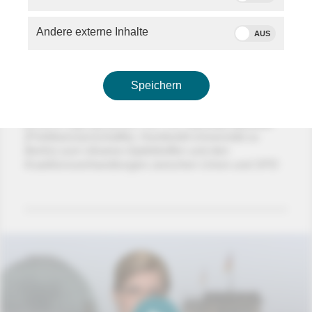
Andere externe Inhalte
AUS
Speichern
phoenix tagesgespräch mit Prof.
Herfried Münkler
(Politikwissenschaftler, Humboldt-Universität zu
Berlin) zum Ukraine-Gipfeltreffen und den
Koalitionsverhandlungen zwischen Union und SPD