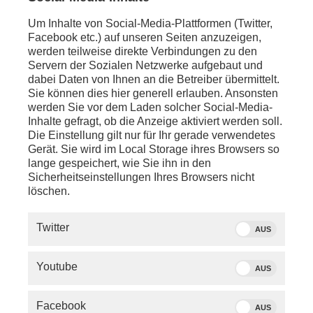
Wolodymyr Selenskyj
(Präsident Ukraine) vor dem
Gipfeltreffen zur Lage in der Ukraine
Um Inhalte von Social-Media-Plattformen (Twitter,
Facebook etc.) auf unseren Seiten anzuzeigen,
anschl. - Washington D.C.:
werden teilweise direkte Verbindungen zu den
Pressekonferenz von
Donald Trump
(US-Präsident)
Servern der Sozialen Netzwerke aufgebaut und
zu der Einführung von Zöllen auf die EU-
dabei Daten von Ihnen an die Betreiber übermittelt.
Autoindustrie
Sie können dies hier generell erlauben. Ansonsten
werden Sie vor dem Laden solcher Social-Media-
anschl. - LIVE - Berlin:
Inhalte gefragt, ob die Anzeige aktiviert werden soll.
phoenix nachgefragt mit
Nadine Lindner
Die Einstellung gilt nur für Ihr gerade verwendetes
(Deutschlandfunk, Korrespondentin im
Gerät. Sie wird im Local Storage ihres Browsers so
Hauptstadtstudio)
lange gespeichert, wie Sie ihn in den
Sicherheitseinstellungen Ihres Browsers nicht
löschen.
Twitter
AUS
Youtube
AUS
Facebook
AUS