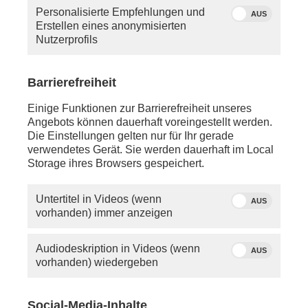
Personalisierte Empfehlungen und
AUS
Erstellen eines anonymisierten
Nutzerprofils
Barrierefreiheit
Einige Funktionen zur Barrierefreiheit unseres
Angebots können dauerhaft voreingestellt werden.
Die Einstellungen gelten nur für Ihr gerade
phoenix-Moderator Hans-Werner Fittkau
verwendetes Gerät. Sie werden dauerhaft im Local
Storage ihres Browsers gespeichert.
Donnerstag, 27. März 2025
Untertitel in Videos (wenn
AUS
ca. 09:00 Uhr - LIVE - Leipzig:
vorhanden) immer anzeigen
phoenix tagesgespräch mit Prof.
Herfried Münkler
(Politikwissenschaftler, Humboldt-Universität zu
Audiodeskription in Videos (wenn
AUS
Berlin) zum Ukraine-Gipfeltreffen und den
vorhanden) wiedergeben
Koalitionsverhandlungen zwischen Union und SPD
anschl. - Paris:
Social-Media-Inhalte