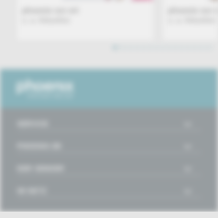
phoenix vor ort
phoenix vor o
u. a. Aktuelles
u. a. Aktuelles
1
2
3
4
5
6
7
8
9
10
11
12
13
14
15
16
SERVICE
PHOENIX.DE
DER SENDER
IM NETZ