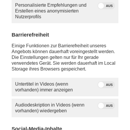
Personalisierte Empfehlungen und
AUS
Erstellen eines anonymisierten
Nutzerprofils
Barrierefreiheit
Quelle: phoenix
phoenix-Moderator Tobias Ufer
Einige Funktionen zur Barrierefreiheit unseres
Angebots können dauerhaft voreingestellt werden.
Die Einstellungen gelten nur für Ihr gerade
Mittwoch, 29. April 2026
verwendetes Gerät. Sie werden dauerhaft im Local
Storage ihres Browsers gespeichert.
ca. 08:30 Uhr - Berlin:
Pressekonferenz mit
Jens Spahn
(CDU,
Fraktionsvorsitzender) und
Alexander
Untertitel in Videos (wenn
AUS
Hoffmann
(CSU-Landesgruppenvorsitzender) zum
vorhanden) immer anzeigen
Abschluss der Klausur des Vorstands der CDU/CSU-
Bundestagsfraktion, dazu Schaltgespräch mit
Gerd-
Joachim von Fallois
(phoenix-Korrespondent)
Audiodeskription in Videos (wenn
AUS
vorhanden) wiedergeben
anschl. - LIVE - Mittenwalde:
phoenix tagesgespräch mit
Carola Reimann
(Vorstandsvorsitzende AOK-Bundesverband) zu den
Social-Media-Inhalte