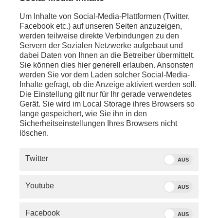
Beschlüssen des Bundeskabinettes das
Gesundheitssystem zu reformieren
Um Inhalte von Social-Media-Plattformen (Twitter,
Facebook etc.) auf unseren Seiten anzuzeigen,
ca. 08:45 Uhr - LIVE - Straßburg:
werden teilweise direkte Verbindungen zu den
europatalk mit
Michael Bloss
(B'90/Grüne, MdEP,
Servern der Sozialen Netzwerke aufgebaut und
Mitglied im Umweltausschuss, Mitglied im Ausschuss
dabei Daten von Ihnen an die Betreiber übermittelt.
für Industrie, Forschung und Energie) und
Andrea
Sie können dies hier generell erlauben. Ansonsten
Wechsler
(CDU, MdEP, Mitglied im Ausschuss für
werden Sie vor dem Laden solcher Social-Media-
Industrie, Forschung und Energie)
Inhalte gefragt, ob die Anzeige aktiviert werden soll.
Die Einstellung gilt nur für Ihr gerade verwendetes
ca. 09:00 Uhr - LIVE - Straßburg:
Gerät. Sie wird im Local Storage ihres Browsers so
Sitzung des Europäischen Parlaments, u.a. zur
lange gespeichert, wie Sie ihn in den
Strategie der EU angesichts der anhaltenden Krise
Sicherheitseinstellungen Ihres Browsers nicht
im Nahen Osten sowie ihrer Auswirkungen auf die
löschen.
Energiepreise und die Verfügbarkeit von
Düngemitteln
Twitter
AUS
ca. 11:30 Uhr - LIVE - Berlin:
Statement von
Friedrich Merz
(CDU,
Youtube
AUS
Bundeskanzler) und
Nina Warken
(CDU,
Bundesgesundheitsministerin) nach der
Kabinettssitzung zum Entwurf eines Gesetzes zur
Facebook
AUS