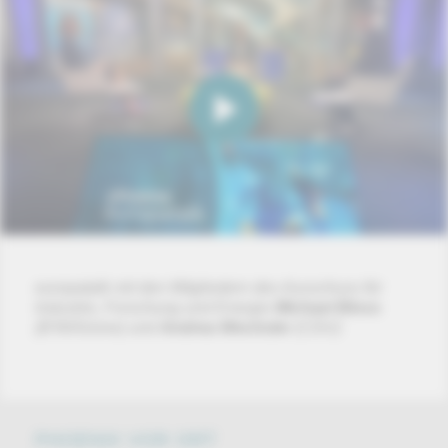
europatalk mit den Mitgliedern des Ausschuss für
Industrie, Forschung und Energie
Michael Bloss
(B'90/Grüne) und
Andrea Wechsler
(CDU)
PHOENIX VOR ORT