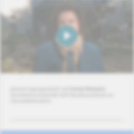
phoenix tagesgespräch mit
Carola Reimann
(Vorstandsvorsitzende AOK-Bundesverband) zur
Gesundheitsreform