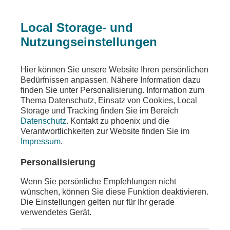
Local Storage- und
Nutzungseinstellungen
Sendungen
Ereignisse
phoenix vor ort
Hier können Sie unsere Website Ihren persönlichen
Bedürfnissen anpassen. Nähere Information dazu
phoenix vor ort
finden Sie unter Personalisierung. Information zum
Thema Datenschutz, Einsatz von Cookies, Local
u.a. LIVE - Sitzung des Europäischen
Storage und Tracking finden Sie im Bereich
Parlaments
Datenschutz
. Kontakt zu phoenix und die
Verantwortlichkeiten zur Website finden Sie im
Teilen
Impressum
.
Moderation: Tobias Ufer
Personalisierung
Wenn Sie persönliche Empfehlungen nicht
wünschen, können Sie diese Funktion deaktivieren.
Die Einstellungen gelten nur für Ihr gerade
verwendetes Gerät.