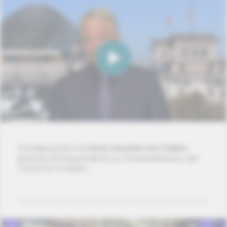
Schaltgespräch mit
Gerd-Joachim von Fallois
(phoenix-Korrespondent) zur Vorstandsklausur der
CDU/CSU-Fraktion