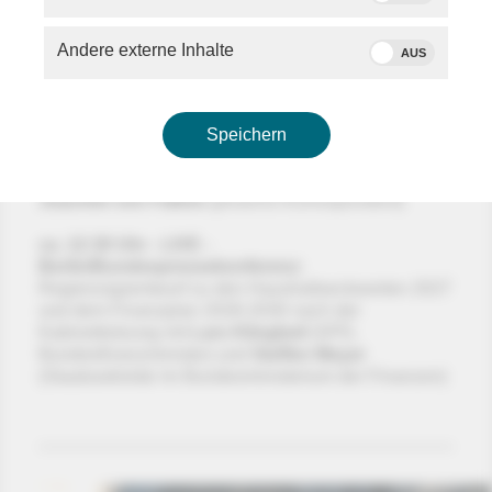
Stabilisierung der Beitragssätze in der gesetzlichen
Krankenversicherung
Andere externe Inhalte
AUS
ca. 12:15 Uhr - LIVE - Berlin:
Statement von
Alexander Dobrindt
(CSU,
Bundesinnenminister) zu digitalen
Ermittlungsbefugnissen in der Polizeiarbeit (u.a.
Speichern
Einsatz von KI) und Abwehr des internationalen
Terrorismus; dazu ein
Schaltgespräch mit
Gerd-
Joachim von Fallois
(phoenix-Korrespondent)
ca. 12:30 Uhr - LIVE -
Berlin/Bundespressekonferenz:
Regierungsentwurf zu den Haushaltseckwerten 2027
und dem Finanzplan 2028-2030 nach der
Kabinettsitzung mit
Lars Klingbeil
(SPD,
Bundesfinanzminister) und
Steffen Meyer
(Staatssekretär im Bundesministerium der Finanzen)