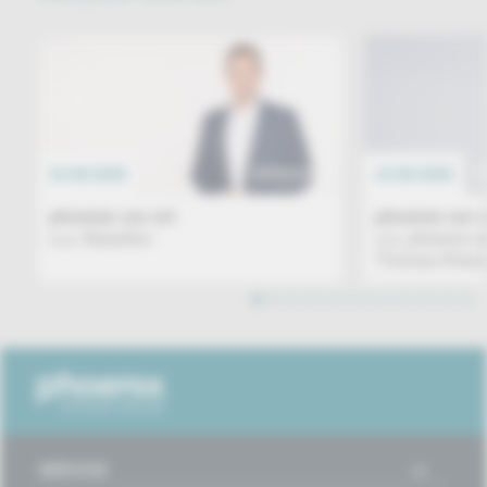
10.08.2026
EREIGNIS
10.08.2026
phoenix vor ort
phoenix vor o
u.a. Aktuelles
u.a. phoenix 
Thomas Röwek
1
2
3
4
5
6
7
8
9
10
11
12
13
14
15
16
SERVICE