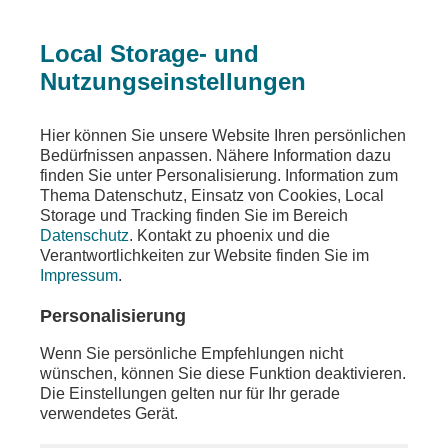
Local Storage- und
Nutzungseinstellungen
Sendungen
Ereignisse
phoenix vor ort
Hier können Sie unsere Website Ihren persönlichen
Bedürfnissen anpassen. Nähere Information dazu
phoenix vor ort
finden Sie unter Personalisierung. Information zum
Thema Datenschutz, Einsatz von Cookies, Local
u.a. LIVE - 77. Sitzung des Bundestags
Storage und Tracking finden Sie im Bereich
Datenschutz
. Kontakt zu phoenix und die
Teilen
Verantwortlichkeiten zur Website finden Sie im
Impressum
.
Moderation: Florian Bauer
Personalisierung
Wenn Sie persönliche Empfehlungen nicht
wünschen, können Sie diese Funktion deaktivieren.
Die Einstellungen gelten nur für Ihr gerade
verwendetes Gerät.