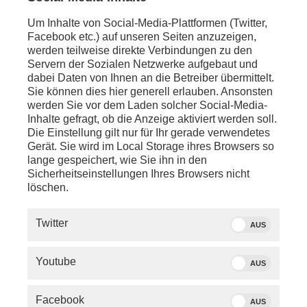
Sitzung des Arbeitskreises Steuerschätzung mit
Um Inhalte von Social-Media-Plattformen (Twitter,
Bundesfinanzminister
Lars Klingbeil
(SPD) und Dr.
Facebook etc.) auf unseren Seiten anzuzeigen,
Steffen Meyer
(Staatssekretär im
werden teilweise direkte Verbindungen zu den
Bundesfinanzministerium)
Servern der Sozialen Netzwerke aufgebaut und
dabei Daten von Ihnen an die Betreiber übermittelt.
anschl. - LIVE - Berlin:
Sie können dies hier generell erlauben. Ansonsten
77. Sitzung des Deutschen Bundestags, mit den
werden Sie vor dem Laden solcher Social-Media-
Tagungspunkten:
Inhalte gefragt, ob die Anzeige aktiviert werden soll.
Die Einstellung gilt nur für Ihr gerade verwendetes
- Überweisungen im vereinfachten Verfahren (ca.
Gerät. Sie wird im Local Storage ihres Browsers so
13:40 Uhr)
lange gespeichert, wie Sie ihn in den
- Abschließende Beratungen ohne Aussprache (ca.
Sicherheitseinstellungen Ihres Browsers nicht
13:45 Uhr)
löschen.
- Wahlen (ca. 13:55 Uhr)
- Aktuelle Stunde: Erste Zwischenbilanz des neuen
BMDS (ca. 14:00 Uhr)
Twitter
AUS
- Meinungsvielfalt und Bürgerbeteiligung -
Lokalmedien (ca. 15:05 Uhr)
- Vereinbarkeit von Familie und Beruf
Youtube
AUS
(Entgeltfortzahlung) (ca. 15:40 Uhr)
- Bundeswehreinsatz im Kosovo (KFOR) (ca. 16:15
Facebook
Uhr)
AUS