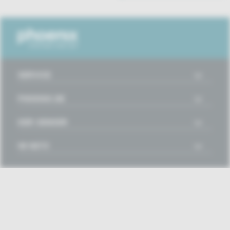
SERVICE
PHOENIX.DE
DER SENDER
IM NETZ
Disclaimer
Impressum
Datenschutz