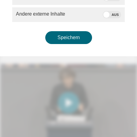
- Stärkung des Gesundheitssystems (ca. 16:50 Uhr)
- Bundeswehreinsatz Operation EUFOR ALTHEA
Andere externe Inhalte
AUS
(ca. 17:25 Uhr)
Mehr Informationen zum Deutschen Bundestag:
77.
Sitzung des Deutschen Bundestags
Speichern