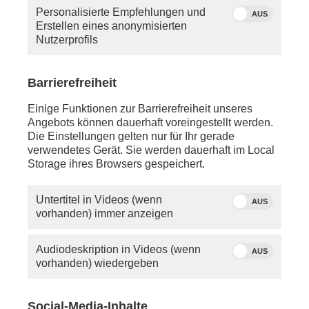
Personalisierte Empfehlungen und
AUS
Erstellen eines anonymisierten
Nutzerprofils
Barrierefreiheit
Quelle: phoenix
Moderator Florian Bauer
Einige Funktionen zur Barrierefreiheit unseres
Angebots können dauerhaft voreingestellt werden.
Die Einstellungen gelten nur für Ihr gerade
Donnerstag, 07. Mai 2026
verwendetes Gerät. Sie werden dauerhaft im Local
Storage ihres Browsers gespeichert.
ca. 13:00 Uhr - Berlin/Bundespressekonferenz:
Pressekonferenz "Paradigmenwechsel in der
Organspende - Widerspruchsregelung jetzt!", u. a. mit
Untertitel in Videos (wenn
AUS
Sabine Dittmar
(SPD, Bundestagsfraktion),
Gitta
vorhanden) immer anzeigen
Connemann
(CDU/CSU-Bundestagsfraktion), Prof.
Armin Grau
(B'90/Grüne-Bundestagsfraktion),
Peter
Audiodeskription in Videos (wenn
AUS
Aumer
(CDU/CSU-Bundestagsfraktion) und
Julia-
vorhanden) wiedergeben
Christina Stange
(Die Linke-Bundestagsfraktion)
anschl. - LIVE - Berlin:
Social-Media-Inhalte
Pressekonferenz zu den Ergebnissen der 170.