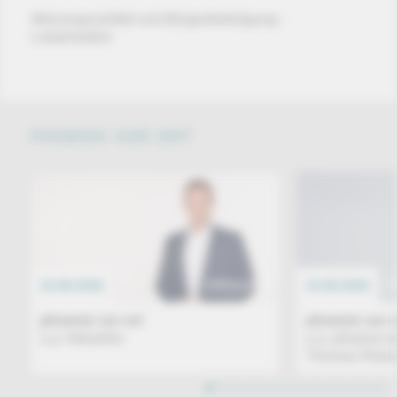
Meinungsvielfalt und Bürgerbeteiligung -
Lokalmedien
PHOENIX VOR ORT
10.08.2026
EREIGNIS
10.08.2026
phoenix vor ort
phoenix vor o
u.a. Aktuelles
u.a. phoenix 
Thomas Röwek
1
2
3
4
5
6
7
8
9
10
11
12
13
14
15
16