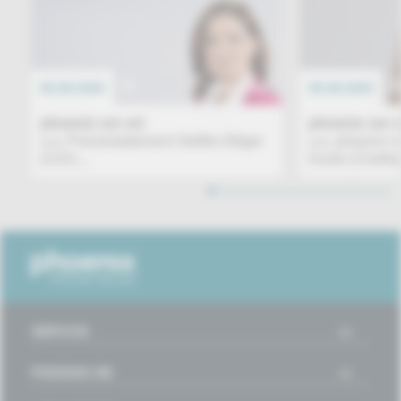
06.08.2026
EREIGNIS
06.08.2026
phoenix vor ort
phoenix vor o
u.a. Pressestatement Steffen Bilger
u.a. phoenix n
(CDU,...
Kords (Chefred
1
2
3
4
5
6
7
8
9
10
11
12
13
14
15
16
SERVICE
PHOENIX.DE