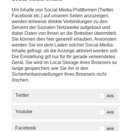
ca. 09:00 Uhr - LIVE - Berlin:
Um Inhalte von Social-Media-Plattformen (Twitter,
74. Sitzung des Deutschen Bundestags, mit den
Facebook etc.) auf unseren Seiten anzuzeigen,
Tagungspunkten:
werden teilweise direkte Verbindungen zu den
Servern der Sozialen Netzwerke aufgebaut und
- Sitzungseröffnung (ca. 09:00 Uhr)
dabei Daten von Ihnen an die Betreiber übermittelt.
- Beschleunigung der Vergabe öffentlicher Aufträge
Sie können dies hier generell erlauben. Ansonsten
(ca. 09:00 Uhr)
werden Sie vor dem Laden solcher Social-Media-
-
Kommunales Vetorecht gegen Zuweisung von
Inhalte gefragt, ob die Anzeige aktiviert werden soll.
Asylbewerbern (ca. 10:10 Uhr)
Die Einstellung gilt nur für Ihr gerade verwendetes
- Maritime Wirtschaft (ca. 11:20 Uhr)
Gerät. Sie wird im Local Storage ihres Browsers so
- Konsensbasiertes Sexualstrafrecht (ca. 12:30 Uhr)
lange gespeichert, wie Sie ihn in den
Sicherheitseinstellungen Ihres Browsers nicht
Mehr Informationen zum Deutschen Bundestag:
74.
löschen.
Sitzung des Deutschen Bundestags
Twitter
AUS
Youtube
AUS
Facebook
AUS