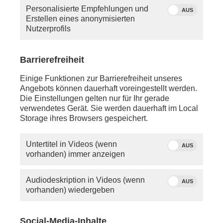
Personalisierte Empfehlungen und
AUS
Erstellen eines anonymisierten
Nutzerprofils
Barrierefreiheit
Moderatorin Lena Mosel
Einige Funktionen zur Barrierefreiheit unseres
Angebots können dauerhaft voreingestellt werden.
Donnerstag, 23. April 2026
Die Einstellungen gelten nur für Ihr gerade
verwendetes Gerät. Sie werden dauerhaft im Local
ca. 08:30 Uhr - LIVE - Brüssel:
Storage ihres Browsers gespeichert.
Schaltgespräch mit
Andreas Stamm
(ZDF-
Korrespondent) zum EU-Gipfel
Untertitel in Videos (wenn
AUS
anschl. - LIVE - Berlin:
vorhanden) immer anzeigen
bundestagsgespräch mit
Erhard Scherfer
(phoenix-
Korrespondent) zum
„Vergabebeschleunigungsgesetz“ mit
Andreas Lenz
Audiodeskription in Videos (wenn
AUS
(CSU, Wirtschaftspolitischer Sprecher) und
Sandra
vorhanden) wiedergeben
Stein
(B‘90/Grüne, Ausschuss für Wirtschaft und
Energie, Unternehmerin in mittelständischem
Betrieb)
Social-Media-Inhalte