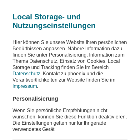
Local Storage- und
Nutzungseinstellungen
Sendungen
Ereignisse
phoenix vor ort
Hier können Sie unsere Website Ihren persönlichen
Bedürfnissen anpassen. Nähere Information dazu
phoenix vor ort
finden Sie unter Personalisierung. Information zum
Thema Datenschutz, Einsatz von Cookies, Local
u.a. bundestagsgespräch mit Andreas Lenz
Storage und Tracking finden Sie im Bereich
(CSU) und Sandra Stein (B‘90/Grüne)
Datenschutz
. Kontakt zu phoenix und die
Verantwortlichkeiten zur Website finden Sie im
Teilen
Impressum
.
Moderation: Lena Mosel
Personalisierung
Wenn Sie persönliche Empfehlungen nicht
wünschen, können Sie diese Funktion deaktivieren.
Die Einstellungen gelten nur für Ihr gerade
verwendetes Gerät.