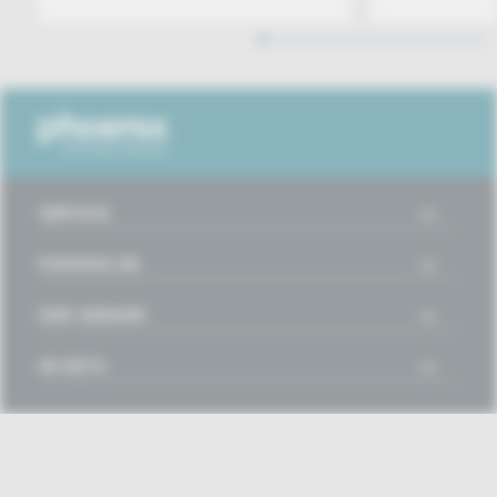
1
2
3
4
5
6
7
8
9
10
11
12
13
14
15
16
SERVICE
PHOENIX.DE
DER SENDER
IM NETZ