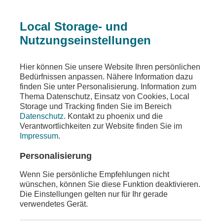
Local Storage- und
Nutzungseinstellungen
Sendungen
Ereignisse
phoenix vor ort
Hier können Sie unsere Website Ihren persönlichen
Bedürfnissen anpassen. Nähere Information dazu
phoenix vor ort
finden Sie unter Personalisierung. Information zum
Thema Datenschutz, Einsatz von Cookies, Local
u.a. Bundespressekonferenz zum Thema
Storage und Tracking finden Sie im Bereich
„Kommunalfinanzen im freien Fall –
Datenschutz
. Kontakt zu phoenix und die
Forderungen der
Verantwortlichkeiten zur Website finden Sie im
kommunalen Spitzenverbände an Bund und
Impressum
.
Länder“ mit u.a. Achim Brötel
Personalisierung
Teilen
Wenn Sie persönliche Empfehlungen nicht
Moderation: Andreas Klinner
wünschen, können Sie diese Funktion deaktivieren.
Die Einstellungen gelten nur für Ihr gerade
verwendetes Gerät.