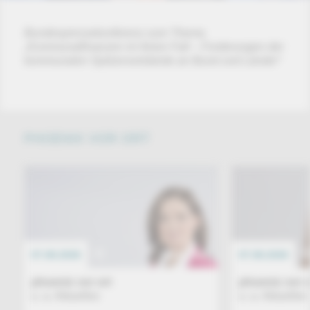
Bundespressekonferenz zum Thema
„Kommunalfinanzen im freien Fall – Forderungen der
kommunalen Spitzenverbände an Bund und Länder“
PHOENIX VOR ORT
07.08.2026
EREIGNIS
07.08.2026
phoenix vor ort
phoenix vor o
u. a. Aktuelles
u. a. Aktuelles