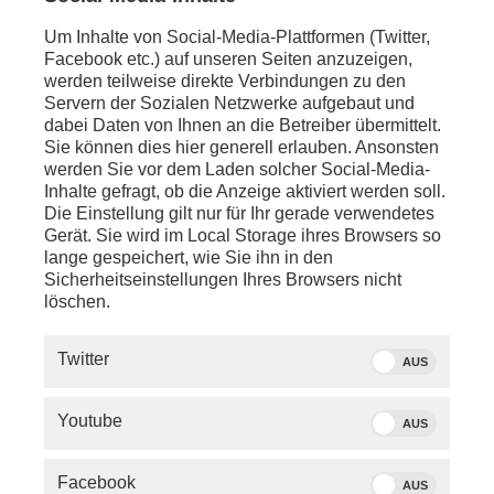
und
Ralph Spiegler
(SPD, Präsident des Deutschen
Um Inhalte von Social-Media-Plattformen (Twitter,
Städte- und Gemeindebundes in Berlin)
Facebook etc.) auf unseren Seiten anzuzeigen,
werden teilweise direkte Verbindungen zu den
anschl. - LIVE - London:
Servern der Sozialen Netzwerke aufgebaut und
Statement von
Keir Starmer
(Premierminister des
dabei Daten von Ihnen an die Betreiber übermittelt.
Vereinigten Königreichs) zu seinem Rücktritt
Sie können dies hier generell erlauben. Ansonsten
werden Sie vor dem Laden solcher Social-Media-
Inhalte gefragt, ob die Anzeige aktiviert werden soll.
Die Einstellung gilt nur für Ihr gerade verwendetes
Gerät. Sie wird im Local Storage ihres Browsers so
lange gespeichert, wie Sie ihn in den
Sicherheitseinstellungen Ihres Browsers nicht
löschen.
Twitter
AUS
Youtube
AUS
Facebook
AUS