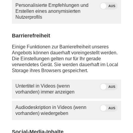
Personalisierte Empfehlungen und
AUS
Erstellen eines anonymisierten
Nutzerprofils
Barrierefreiheit
Einige Funktionen zur Barrierefreiheit unseres
Angebots können dauerhaft voreingestellt werden.
Die Einstellungen gelten nur für Ihr gerade
Quelle: phoenix
verwendetes Gerät. Sie werden dauerhaft im Local
Andreas Klinner
Storage ihres Browsers gespeichert.
Montag, 22. Juni 2026
Untertitel in Videos (wenn
AUS
vorhanden) immer anzeigen
ca. 10:00 Uhr - LIVE -
Berlin/Bundespressekonferenz:
Audiodeskription in Videos (wenn
Zum Thema „Kommunalfinanzen im freien Fall –
AUS
vorhanden) wiedergeben
Forderungen der kommunalen Spitzenverbände an
Bund und Länder“ mit
Achim Brötel
(CDU, Präsident
des Deutschen Landkreistages),
Burkhard Jung
Social-Media-Inhalte
(SPD, Präsident des Deutschen Städtetages),