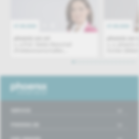
07.08.2026
EREIGNIS
07.08.2026
phoenix vor ort
phoenix vor o
u. a.Prof. Stefan Marschall
u. a. phoenix 
(Politikwissenschaftler,...
Eichler (Mittel
1
2
3
4
5
6
7
8
9
10
11
12
13
14
15
16
SERVICE
PHOENIX.DE