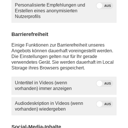
Personalisierte Empfehlungen und
AUS
Erstellen eines anonymisierten
Nutzerprofils
Barrierefreiheit
Moderatorin Lena Mosel
Einige Funktionen zur Barrierefreiheit unseres
Angebots können dauerhaft voreingestellt werden.
Die Einstellungen gelten nur für Ihr gerade
Freitag, 23. Januar 2026
verwendetes Gerät. Sie werden dauerhaft im Local
Storage ihres Browsers gespeichert.
ca. 12:00 Uhr - LIVE - Davos:
Abschlussrede von Borge Brende (Präsident
Weltwirtschaftsforum) zum Weltwirtschaftsforum
Untertitel in Videos (wenn
AUS
vorhanden) immer anzeigen
anschl. - Rom:
phoenix tagesgespräch mit
Günther
Oettinger
(ehemaliger EU-Kommissar für
Audiodeskription in Videos (wenn
AUS
Finanzplanung und Haushalt) zur EuGH-Anrufung
vorhanden) wiedergeben
durch das EU-Parlament wegen des Mercosur-
Abkommens
Social-Media-Inhalte