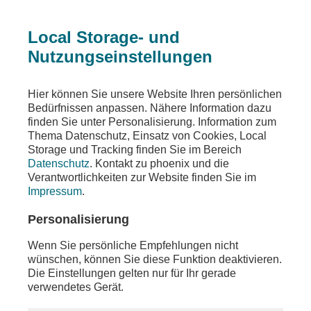
Local Storage- und
Nutzungseinstellungen
Sendungen
Ereignisse
phoenix vor ort
Hier können Sie unsere Website Ihren persönlichen
Bedürfnissen anpassen. Nähere Information dazu
phoenix vor ort
finden Sie unter Personalisierung. Information zum
Thema Datenschutz, Einsatz von Cookies, Local
u.a. Abschlussrede von Borge Brende
Storage und Tracking finden Sie im Bereich
(Präsident Weltwirtschaftsforum) zum
Datenschutz
. Kontakt zu phoenix und die
Weltwirtschaftsforum
Verantwortlichkeiten zur Website finden Sie im
Impressum
.
Teilen
Personalisierung
Moderation: Lena Mosel
Wenn Sie persönliche Empfehlungen nicht
wünschen, können Sie diese Funktion deaktivieren.
Die Einstellungen gelten nur für Ihr gerade
verwendetes Gerät.