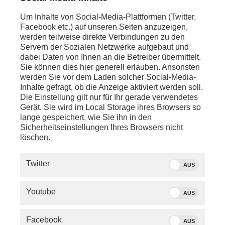
anschl. - Berlin:
phoenix tagesgespräch mit
Armin Laschet
(CDU,
Um Inhalte von Social-Media-Plattformen (Twitter,
Vorsitzender Auswärtiger Ausschuss im Deutschen
Facebook etc.) auf unseren Seiten anzuzeigen,
Bundestag) zu den Herausforderungen für
werden teilweise direkte Verbindungen zu den
Deutschland und Europa in der Bewältigung
Servern der Sozialen Netzwerke aufgebaut und
internationaler aktueller Krisen
dabei Daten von Ihnen an die Betreiber übermittelt.
Sie können dies hier generell erlauben. Ansonsten
anschl. - Brüssel:
werden Sie vor dem Laden solcher Social-Media-
Pressekonferenz von
Ursula von der Leyen
(EU-
Inhalte gefragt, ob die Anzeige aktiviert werden soll.
Kommissionspräsidentin) und
Antonio Costa
(EU-
Die Einstellung gilt nur für Ihr gerade verwendetes
Ratspräsident) zu USA-Europa-Beziehungen
Gerät. Sie wird im Local Storage ihres Browsers so
lange gespeichert, wie Sie ihn in den
Sicherheitseinstellungen Ihres Browsers nicht
löschen.
Twitter
AUS
Youtube
AUS
Facebook
AUS