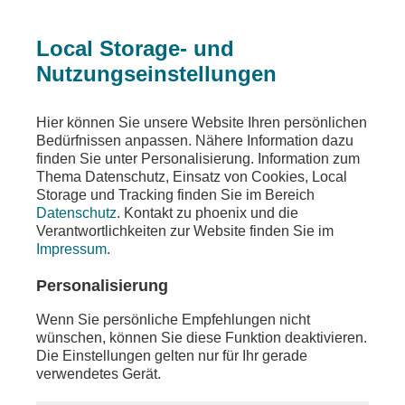
Local Storage- und
Nutzungseinstellungen
Sendungen
Ereignisse
phoenix vor ort
Hier können Sie unsere Website Ihren persönlichen
Bedürfnissen anpassen. Nähere Information dazu
phoenix vor ort
finden Sie unter Personalisierung. Information zum
Thema Datenschutz, Einsatz von Cookies, Local
u. a. Schaltgespräch mit Benjamin Weber
Storage und Tracking finden Sie im Bereich
(ARD)
Datenschutz
. Kontakt zu phoenix und die
Verantwortlichkeiten zur Website finden Sie im
Teilen
Impressum
.
Moderation: Hans-Werner Fittkau
Personalisierung
Wenn Sie persönliche Empfehlungen nicht
wünschen, können Sie diese Funktion deaktivieren.
Die Einstellungen gelten nur für Ihr gerade
verwendetes Gerät.