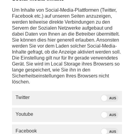
Haushaltsausschuss)
Um Inhalte von Social-Media-Plattformen (Twitter,
anschl. - LIVE - Straßburg:
Facebook etc.) auf unseren Seiten anzuzeigen,
Plenarsitzung EU-Parlament: Debatte zum EU-
werden teilweise direkte Verbindungen zu den
Haushalt 2028-2034, Zwischenbericht zum
Servern der Sozialen Netzwerke aufgebaut und
Vorschlag für den mehrjährigen Finanzrahmen für
dabei Daten von Ihnen an die Betreiber übermittelt.
2028-2034
Sie können dies hier generell erlauben. Ansonsten
werden Sie vor dem Laden solcher Social-Media-
anschl. - LIVE - Straßburg:
Inhalte gefragt, ob die Anzeige aktiviert werden soll.
Schaltgespräch mit
Claudia Davies
(phoenix-
Die Einstellung gilt nur für Ihr gerade verwendetes
Reporterin)
Gerät. Sie wird im Local Storage ihres Browsers so
lange gespeichert, wie Sie ihn in den
anschl. - LIVE - Berlin:
Sicherheitseinstellungen Ihres Browsers nicht
Pressekonferenz zum 130. Deutschen Ärztetag mit
löschen.
Statements von
Klaus Reinhardt
(Präsident der
Bundesärztekammer),
Ulrich Langenberg
(Geschäftsführender Arzt der Bundesärztekammer)
Twitter
AUS
anschl. - LIVE - Berlin:
Schaltgespräch mit Dr.
Christoph Specht
(Arzt und
Youtube
AUS
Medizinjournalist)
Facebook
anschl. - LIVE - Bielefeld:
AUS