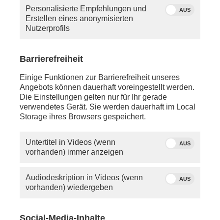
Personalisierte Empfehlungen und
AUS
Erstellen eines anonymisierten
Nutzerprofils
Barrierefreiheit
Einige Funktionen zur Barrierefreiheit unseres
phoenix-Moderator Hans-Werner Fittkau
Angebots können dauerhaft voreingestellt werden.
Die Einstellungen gelten nur für Ihr gerade
verwendetes Gerät. Sie werden dauerhaft im Local
Dienstag, 28. April 2026
Storage ihres Browsers gespeichert.
ca. 08:30 Uhr - LIVE - Istanbul:
Schaltgespräch mit
Benjamin Weber
(ARD-
Untertitel in Videos (wenn
AUS
Korrespondent)
vorhanden) immer anzeigen
anschl. - LIVE - Berlin:
Audiodeskription in Videos (wenn
AUS
Europatalk mit
Monika Hohlmeier
(EVP/CSU,
vorhanden) wiedergeben
stellvertretende Vorsitzende im Haushaltsausschuss
u. Mitglied im Haushaltskontrollausschuss),
Moritz
Körner
, (RENEW/FDP, stellvertretendes Mitglied im
Social-Media-Inhalte