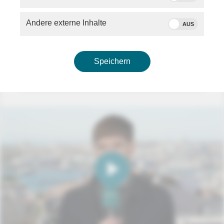
Klausurtagung der SPD-Landesgruppen Nordrhein-
Westfalen, Niedersachsen und Bremen, Statements
Andere externe Inhalte
AUS
von
Matthias Miersch
(SPD, Vorsitzender
Bundestagsfraktion),
Boris Pistorius
(SPD,
Bundesminister der Verteidigung),
Lars Klingbeil
(Vizekanzler und Bundesminister der Finanzen)
Speichern