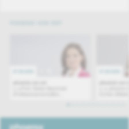
PHOENIX VOR ORT
07.08.2026
EREIGNIS
07.08.2026
phoenix vor ort
phoenix vor o
u. a.Prof. Stefan Marschall
u. a. phoenix 
(Politikwissenschaftler,...
Eichler (Mittel
1
2
3
4
5
6
7
8
9
10
11
12
13
14
15
16