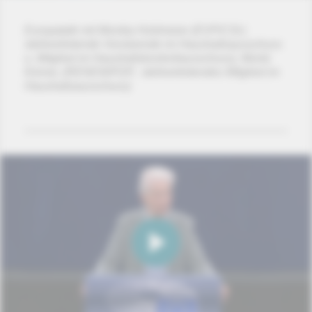
Europatalk mit Monika Hohlmeier (EVP/CSU,
stellvertretende Vorsitzende im Haushaltsausschuss
u. Mitglied im Haushaltskontrollausschuss), Moritz
Körner, (RENEW/FDP, stellvertretendes Mitglied im
Haushaltsausschuss)