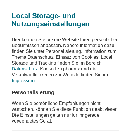
Local Storage- und
Nutzungseinstellungen
Sendungen
Ereignisse
phoenix vor ort
Hier können Sie unsere Website Ihren persönlichen
Bedürfnissen anpassen. Nähere Information dazu
phoenix vor ort
finden Sie unter Personalisierung. Information zum
Thema Datenschutz, Einsatz von Cookies, Local
u. a. Pressekonferenz mit Kaja Kallas (EU-
Storage und Tracking finden Sie im Bereich
Außenbeauftragte) und Constantinos Kombos
Datenschutz
. Kontakt zu phoenix und die
(Außenminister Zypern)
Verantwortlichkeiten zur Website finden Sie im
Impressum
.
Teilen
Personalisierung
Moderation: Tobias Ufer
Wenn Sie persönliche Empfehlungen nicht
wünschen, können Sie diese Funktion deaktivieren.
Die Einstellungen gelten nur für Ihr gerade
verwendetes Gerät.