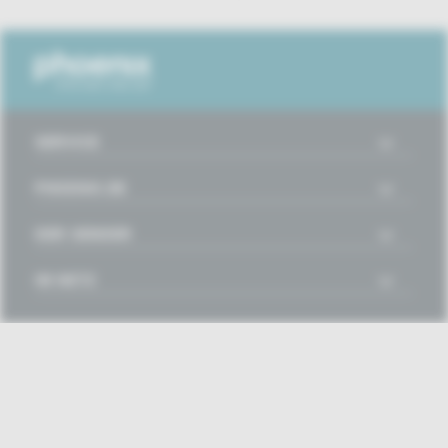
SERVICE
PHOENIX.DE
DER SENDER
IM NETZ
Disclaimer
Impressum
Datenschutz