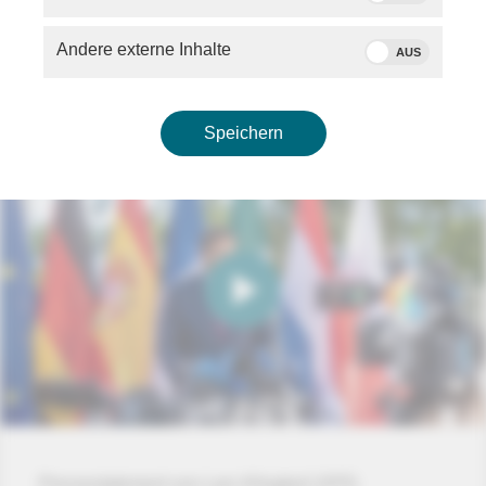
mit
Boris Pistorius
(SPD,
Bundesverteidigungsminster) und
David Perry
(Präsident des Canadian Global Affairs Institute)
Andere externe Inhalte
AUS
Speichern
Pressestatement von Lars Klingbeil (SPD,