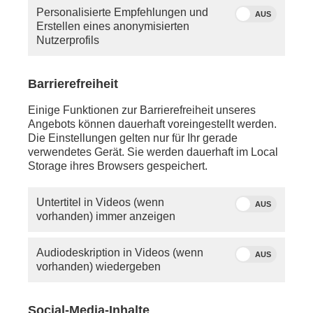
Personalisierte Empfehlungen und
AUS
Erstellen eines anonymisierten
Nutzerprofils
Barrierefreiheit
Quelle: phoenix
Einige Funktionen zur Barrierefreiheit unseres
phoenix-Moderator Tobias Ufer
Angebots können dauerhaft voreingestellt werden.
Die Einstellungen gelten nur für Ihr gerade
verwendetes Gerät. Sie werden dauerhaft im Local
Donnerstag, 28. Mai 2026
Storage ihres Browsers gespeichert.
ca. 14:00 Uhr - Helbra:
Schaltgespräch mit
Sven Schulze
(CDU,
Untertitel in Videos (wenn
AUS
Ministerpräsident Sachsen-Anhalt) zum ifo Index
vorhanden) immer anzeigen
Ostdeutschland
anschl. - Wismar:
Audiodeskription in Videos (wenn
AUS
Schaltgespräch mit
Manuela Schwesig
(SPD,
vorhanden) wiedergeben
Ministerpräsidentin Mecklenburg-Vorpommern) zum
ifo Index Ostdeutschland
Social-Media-Inhalte