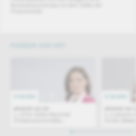
Bundesfinanzminister) vor dem Treffen der
Finanzminister
PHOENIX VOR ORT
07.08.2026
EREIGNIS
07.08.2026
phoenix vor ort
phoenix vor o
u. a.Prof. Stefan Marschall
u. a. phoenix 
(Politikwissenschaftler,...
Eichler (Mittel
1
2
3
4
5
6
7
8
9
10
11
12
13
14
15
16