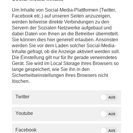
anschl.:
Pressekonferenz mit
Kaja Kallas
(EU-
Um Inhalte von Social-Media-Plattformen (Twitter,
Außenbeauftragte) und
Constantinos Kombos
Facebook etc.) auf unseren Seiten anzuzeigen,
(Außenminister Zypern) zum informellen Treffen der
werden teilweise direkte Verbindungen zu den
EU-Außenminister
Servern der Sozialen Netzwerke aufgebaut und
dabei Daten von Ihnen an die Betreiber übermittelt.
anschl. - LIVE:
Sie können dies hier generell erlauben. Ansonsten
Talk mit Prof.
Stefan Fröhlich
(Experte für
werden Sie vor dem Laden solcher Social-Media-
internationale Politik und politische Ökonomie) zum
Inhalte gefragt, ob die Anzeige aktiviert werden soll.
Ukraine-Krieg und der Nahost-Krise
Die Einstellung gilt nur für Ihr gerade verwendetes
Gerät. Sie wird im Local Storage ihres Browsers so
anschl. - Uppsala:
lange gespeichert, wie Sie ihn in den
Pressekonferenz mit
Wolodymyr Selenskyj
Sicherheitseinstellungen Ihres Browsers nicht
(Präsident Ukraine) zum aktuellen Geschehen
löschen.
anschl. - LIVE:
Twitter
Pressestatement von
Lars Klingbeil
(SPD,
AUS
Bundesfinanzminister) vor dem Treffen der
Finanzminister
Youtube
AUS
anschl. - Ottawa:
Pressekonferenz auf der Rüstungsmesse CANSEC
Facebook
AUS