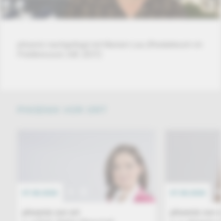
phoenix nachgefragt mit Mariam Lau (Redakteurin im
Politikressort, DIE ZEIT)
PHOENIX VOR ORT
07.08.2026
EREIGNIS
07.08.2026
phoenix vor ort
phoenix vor o