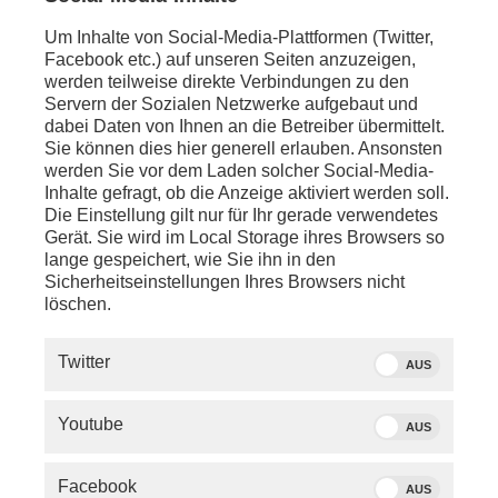
anschl. - LIVE - Berlin:
Um Inhalte von Social-Media-Plattformen (Twitter,
phoenix nachgefragt mit
Mariam Lau
(Redakteurin
Facebook etc.) auf unseren Seiten anzuzeigen,
im Politikressort, DIE ZEIT)
werden teilweise direkte Verbindungen zu den
Servern der Sozialen Netzwerke aufgebaut und
dabei Daten von Ihnen an die Betreiber übermittelt.
Sie können dies hier generell erlauben. Ansonsten
werden Sie vor dem Laden solcher Social-Media-
Inhalte gefragt, ob die Anzeige aktiviert werden soll.
Die Einstellung gilt nur für Ihr gerade verwendetes
Gerät. Sie wird im Local Storage ihres Browsers so
lange gespeichert, wie Sie ihn in den
Sicherheitseinstellungen Ihres Browsers nicht
löschen.
Twitter
AUS
Youtube
AUS
Facebook
AUS