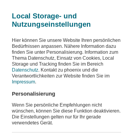
Local Storage- und
Nutzungseinstellungen
Sendungen
Ereignisse
phoenix vor ort
Hier können Sie unsere Website Ihren persönlichen
Bedürfnissen anpassen. Nähere Information dazu
phoenix vor ort
finden Sie unter Personalisierung. Information zum
Thema Datenschutz, Einsatz von Cookies, Local
u. a. phoenix tagesgespräch mit Marie-Agnes
Storage und Tracking finden Sie im Bereich
Strack-Zimmermann (FDP)
Datenschutz
. Kontakt zu phoenix und die
Verantwortlichkeiten zur Website finden Sie im
Teilen
Impressum
.
Moderation: Ina Baltes
Personalisierung
Wenn Sie persönliche Empfehlungen nicht
wünschen, können Sie diese Funktion deaktivieren.
Die Einstellungen gelten nur für Ihr gerade
verwendetes Gerät.