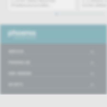
u. a.Prof. Stefan Marschall
u. a. phoenix 
(Politikwissenschaftler,...
Eichler (Mittel
1
2
3
4
5
6
7
8
9
10
11
12
13
14
15
16
SERVICE
PHOENIX.DE
DER SENDER
IM NETZ