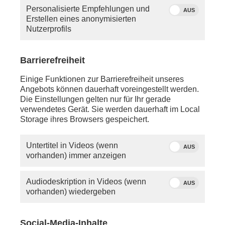
Personalisierte Empfehlungen und
AUS
Erstellen eines anonymisierten
Nutzerprofils
Barrierefreiheit
Einige Funktionen zur Barrierefreiheit unseres
Quelle: phoenix
Angebots können dauerhaft voreingestellt werden.
Ina Baltes
Die Einstellungen gelten nur für Ihr gerade
verwendetes Gerät. Sie werden dauerhaft im Local
Storage ihres Browsers gespeichert.
Montag, 11. August 2025
ca. 09:00 Uhr - LIVE - Athen:
Untertitel in Videos (wenn
AUS
phoenix tagesgespräch mit
Marie-Agnes Strack-
vorhanden) immer anzeigen
Zimmermann
(FDP, Vorsitzende des
Verteidigungsausschusses im EU-Parlament) zum
Audiodeskription in Videos (wenn
AUS
Treffen von US-Präsident
Donald Trump
und
vorhanden) wiedergeben
Russlands Präsident
Wladimir Putin
, sowie zur Rolle
Europas im Ringen um eine Waffenruhe in der
Ukraine
Social-Media-Inhalte