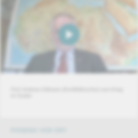
Prof. Andreas Dittmann (Konfliktforscher) zum Krieg
im Sudan
PHOENIX VOR ORT