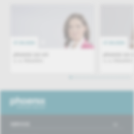
07.08.2026
EREIGNIS
07.08.2026
phoenix vor ort
phoenix vor o
u. a. Aktuelles
u. a. Aktuelles
1
2
3
4
5
6
7
8
9
10
11
12
13
14
15
16
SERVICE