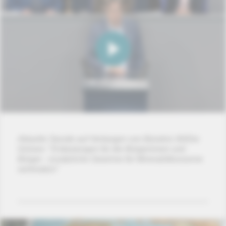
Aktuelle Stunde auf Verlangen von Bündnis 90/Die
Grünen: "Entlastungen für die Bürgerinnen und
Bürger - zusätzliche Gewinne für Mineralölkonzerne
verhindern"