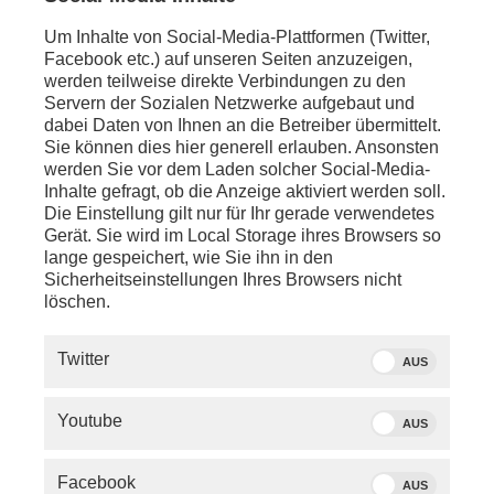
- Ökodesign und Energieverbrauchskennzeichnung
(ca. 17:30 Uhr)
Um Inhalte von Social-Media-Plattformen (Twitter,
- Wissenschafts- u. Meinungsfreiheit an Universitäten
Facebook etc.) auf unseren Seiten anzuzeigen,
(ca. 18:05 Uhr)
werden teilweise direkte Verbindungen zu den
- Sitzungsende (ca. 18:40 Uhr)
Servern der Sozialen Netzwerke aufgebaut und
dabei Daten von Ihnen an die Betreiber übermittelt.
Mehr Informationen zum Deutschen Bundestag
70.
Sie können dies hier generell erlauben. Ansonsten
Sitzung des Deutschen Bundetages
werden Sie vor dem Laden solcher Social-Media-
Inhalte gefragt, ob die Anzeige aktiviert werden soll.
anschl. - Berlin:
Die Einstellung gilt nur für Ihr gerade verwendetes
Taskforce der Fraktionen von CDU/CSU und SPD zu
Gerät. Sie wird im Local Storage ihres Browsers so
Entwicklung der Energiepreise, hierzu
Armand Zorn
lange gespeichert, wie Sie ihn in den
(SPD, stellvertretender Fraktionsvorsitzender SPD-
Sicherheitseinstellungen Ihres Browsers nicht
Bundestagsfraktion) und
Sepp Müller
(CDU,
löschen.
stellvertretender Vorsitzender der CDU/CSU-
Bundestagsfraktion)
Twitter
AUS
anschl. - Berlin:
Zukunftstag Mittelstand 2026 u.a. mit
Bärbel
Bas
(SPD, Bundesarbeitsministerin)
Karsten
Youtube
AUS
Wildberger
(CDU, Bundesminister für Digitales und
Staatsmodernisierung) und
Markus Söder
(CSU,
Facebook
Ministerpräsident Bayern)
AUS