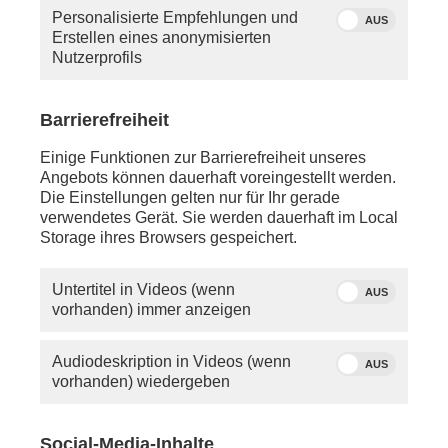
Personalisierte Empfehlungen und
AUS
Erstellen eines anonymisierten
Nutzerprofils
Barrierefreiheit
Einige Funktionen zur Barrierefreiheit unseres
Moderatorin Tina Srowig
Angebots können dauerhaft voreingestellt werden.
Die Einstellungen gelten nur für Ihr gerade
verwendetes Gerät. Sie werden dauerhaft im Local
Mittwoch, 15. April 2026
Storage ihres Browsers gespeichert.
ca. 13:30 Uhr - LIVE - Berlin:
70. Sitzung des Deutschen Bundestags, mit den
Untertitel in Videos (wenn
AUS
Tagungspunkten:
vorhanden) immer anzeigen
- Sitzungseröffnung (ca. 14:00 Uhr)
Audiodeskription in Videos (wenn
AUS
- Befragung der Bundesregierung (BMJV und BMDS)
vorhanden) wiedergeben
(ca. 14:00 Uhr)
- Fragestunde (ca. 15:40 Uhr)
- Sitzungsunterbrechung (ca. 16:25 Uhr)
Social-Media-Inhalte