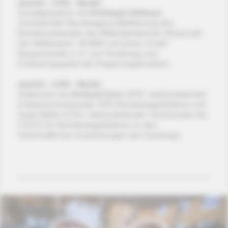
anschl. - LIVE - Berlin:
Schaltgespräch mit
Christoph Ahlhaus
(Vorsitzender Bundesgeschäftsführung des
Bundesverbandes der Mittelständischen Wirtschaft -
Der Mittelstand - BVMW und ehem. Erster
Bürgermeister a. D. von Hamburg) zum
Entlastungspaket der Regierungskoalition
anschl. - LIVE - Berlin:
Statement von
Armand Zorn
(SPD, stellvertretender
Fraktionsvorsitzender SPD-Bundestagsfraktion) und
Sepp Müller (CDU, stellvertretender Vorsitzender der
CDU/CSU-Bundestagsfraktion) zu den
wirtschaftlichen Auswirkungen des Irankriegs