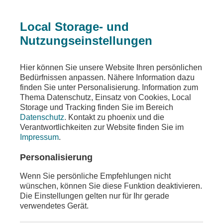
Local Storage- und
Nutzungseinstellungen
Sendungen
Ereignisse
phoenix vor ort
Hier können Sie unsere Website Ihren persönlichen
Bedürfnissen anpassen. Nähere Information dazu
phoenix vor ort
finden Sie unter Personalisierung. Information zum
Thema Datenschutz, Einsatz von Cookies, Local
u. a. LIVE - 70. Sitzung des Deutschen
Storage und Tracking finden Sie im Bereich
Bundestag
Datenschutz
. Kontakt zu phoenix und die
Verantwortlichkeiten zur Website finden Sie im
Teilen
Impressum
.
Moderation: Tina Srowig
Personalisierung
Wenn Sie persönliche Empfehlungen nicht
wünschen, können Sie diese Funktion deaktivieren.
Die Einstellungen gelten nur für Ihr gerade
verwendetes Gerät.