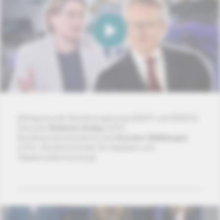
Befragung der Bundesregierung (BMJV und BMDS):
Diesmal
Stefanie Hubig
(SPD,
Bundesjustizministerin) und
Karsten Wildberger
(CDU, Bundesminister für Digitales und
Staatsmodernisierung)