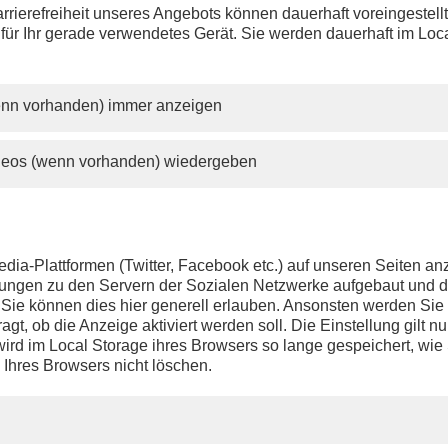
rrierefreiheit unseres Angebots können dauerhaft voreingestell
 für Ihr gerade verwendetes Gerät. Sie werden dauerhaft im Loc
wenn vorhanden) immer anzeigen
ideos (wenn vorhanden) wiedergeben
dia-Plattformen (Twitter, Facebook etc.) auf unseren Seiten a
ndungen zu den Servern der Sozialen Netzwerke aufgebaut und 
t. Sie können dies hier generell erlauben. Ansonsten werden Si
agt, ob die Anzeige aktiviert werden soll. Die Einstellung gilt nu
ird im Local Storage ihres Browsers so lange gespeichert, wie 
 Ihres Browsers nicht löschen.
PHOENIX.DE
DER SENDER
Livestream
Presse
TV-Programm
Kontakt