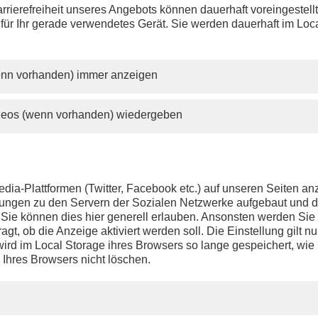
rrierefreiheit unseres Angebots können dauerhaft voreingestell
 für Ihr gerade verwendetes Gerät. Sie werden dauerhaft im Loc
wenn vorhanden) immer anzeigen
ideos (wenn vorhanden) wiedergeben
dia-Plattformen (Twitter, Facebook etc.) auf unseren Seiten a
ndungen zu den Servern der Sozialen Netzwerke aufgebaut und 
t. Sie können dies hier generell erlauben. Ansonsten werden Si
agt, ob die Anzeige aktiviert werden soll. Die Einstellung gilt nu
ird im Local Storage ihres Browsers so lange gespeichert, wie 
 Ihres Browsers nicht löschen.
PHOENIX.DE
DER SENDER
Livestream
Presse
TV-Programm
Kontakt