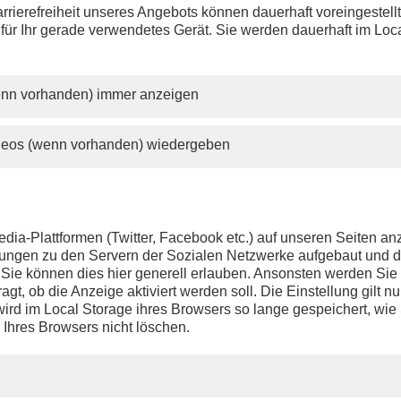
rrierefreiheit unseres Angebots können dauerhaft voreingestell
 für Ihr gerade verwendetes Gerät. Sie werden dauerhaft im Loc
wenn vorhanden) immer anzeigen
ideos (wenn vorhanden) wiedergeben
dia-Plattformen (Twitter, Facebook etc.) auf unseren Seiten a
ndungen zu den Servern der Sozialen Netzwerke aufgebaut und 
t. Sie können dies hier generell erlauben. Ansonsten werden Si
agt, ob die Anzeige aktiviert werden soll. Die Einstellung gilt nu
ird im Local Storage ihres Browsers so lange gespeichert, wie 
 Ihres Browsers nicht löschen.
PHOENIX.DE
DER SENDER
Livestream
Presse
TV-Programm
Kontakt