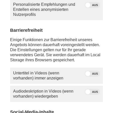
Personalisierte Empfehlungen und
AUS
Erstellen eines anonymisierten
Nutzerprofils
Barrierefreiheit
Berlin: Eine Frau hält eine
Quelle: Torsten Sukrow
Einige Funktionen zur Barrierefreiheit unseres
Fahne mit dem CND-
/ SULUPRESS.DE /
Angebots können dauerhaft voreingestellt werden.
Friedenszeichen in der Hand.
picture alliance
Die Einstellungen gelten nur für Ihr gerade
verwendetes Gerät. Sie werden dauerhaft im Local
Storage ihres Browsers gespeichert.
Es herrscht Krieg. In Europa, in Nahost, in Afrika.
In vielen Regionen der Welt. Nicht nur jetzt, seit
Untertitel in Videos (wenn
Menschengedenken gibt es Kriege auf der Welt,
AUS
vorhanden) immer anzeigen
flammen Konflikte immer wieder auf, werden
Soldaten und Zivilisten getötet.
Audiodeskription in Videos (wenn
AUS
Aber: Irgendwann hat man Frieden geschlossen in
vorhanden) wiedergeben
Vietnam, in Versailles und wird es wohl auch in Kiew
oder Jerusalem tun. Aber: Was braucht ein guter
Frieden? Einer der anhält, der mehr ist als eine
Social-Media-Inhalte