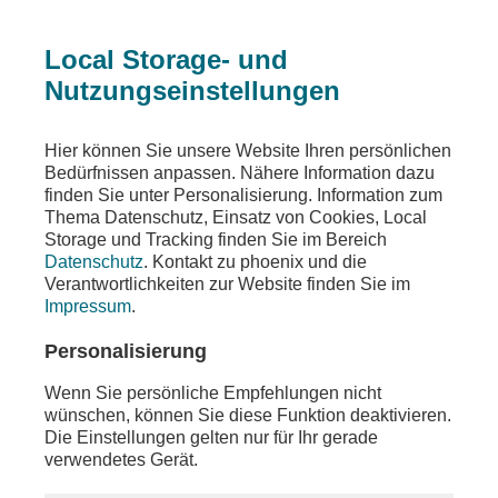
Local Storage- und
Nutzungseinstellungen
Sendungen
Ereignisse
phoenix plus
Hier können Sie unsere Website Ihren persönlichen
Bedürfnissen anpassen. Nähere Information dazu
phoenix plus
finden Sie unter Personalisierung. Information zum
Thema Datenschutz, Einsatz von Cookies, Local
Krieg und Frieden
Storage und Tracking finden Sie im Bereich
Datenschutz
. Kontakt zu phoenix und die
Teilen
Verantwortlichkeiten zur Website finden Sie im
Impressum
.
Moderation: David Damschen
Personalisierung
Wenn Sie persönliche Empfehlungen nicht
wünschen, können Sie diese Funktion deaktivieren.
Die Einstellungen gelten nur für Ihr gerade
verwendetes Gerät.