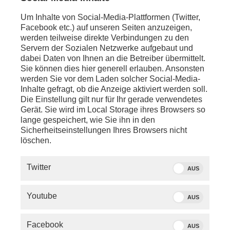
Feuerpause, ein Waffenstillstand? David Damschen
spricht mit der Friedensforscherin Nicole Deitelhoff
Um Inhalte von Social-Media-Plattformen (Twitter,
vom Leibniz-Institut für Friedens- und
Facebook etc.) auf unseren Seiten anzuzeigen,
Konfliktforschung, Mitherausgeberin des
werden teilweise direkte Verbindungen zu den
Friedensgutachtens sowie mit dem Historiker Jörn
Servern der Sozialen Netzwerke aufgebaut und
Leonhard, Autor von Über Kriege und wie man sie
dabei Daten von Ihnen an die Betreiber übermittelt.
beendet und Träger des Gottfried Wilhelm Leibniz-
Sie können dies hier generell erlauben. Ansonsten
Preises 2024.
werden Sie vor dem Laden solcher Social-Media-
Inhalte gefragt, ob die Anzeige aktiviert werden soll.
Die Einstellung gilt nur für Ihr gerade verwendetes
Gerät. Sie wird im Local Storage ihres Browsers so
lange gespeichert, wie Sie ihn in den
Sicherheitseinstellungen Ihres Browsers nicht
PHOENIX PLUS
löschen.
Twitter
AUS
Youtube
AUS
03.08.2026
EREIGNIS
02.08.2026
Facebook
AUS