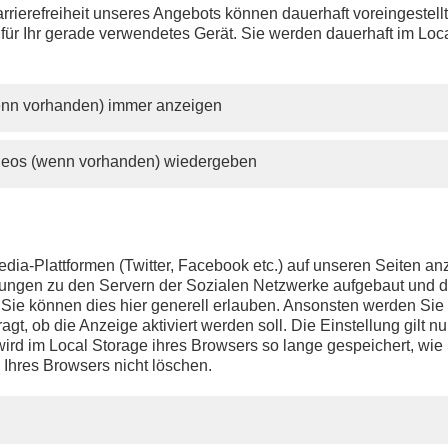
rrierefreiheit unseres Angebots können dauerhaft voreingestell
 für Ihr gerade verwendetes Gerät. Sie werden dauerhaft im Loc
wenn vorhanden) immer anzeigen
ideos (wenn vorhanden) wiedergeben
dia-Plattformen (Twitter, Facebook etc.) auf unseren Seiten a
ndungen zu den Servern der Sozialen Netzwerke aufgebaut und 
t. Sie können dies hier generell erlauben. Ansonsten werden Si
agt, ob die Anzeige aktiviert werden soll. Die Einstellung gilt nu
ird im Local Storage ihres Browsers so lange gespeichert, wie 
 Ihres Browsers nicht löschen.
PHOENIX.DE
DER SENDER
Livestream
Presse
TV-Programm
Kontakt