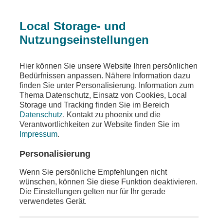
Local Storage- und
Nutzungseinstellungen
Sendungen
Ereignisse
phoenix der tag
Hier können Sie unsere Website Ihren persönlichen
Bedürfnissen anpassen. Nähere Information dazu
phoenix der tag
finden Sie unter Personalisierung. Information zum
Thema Datenschutz, Einsatz von Cookies, Local
u.a. Statement von Johann Wadephul zum
Storage und Tracking finden Sie im Bereich
Abschluss seiner China-Reise
Datenschutz
. Kontakt zu phoenix und die
Verantwortlichkeiten zur Website finden Sie im
Teilen
Impressum
.
Moderation: Anja Charlet
Personalisierung
Wenn Sie persönliche Empfehlungen nicht
wünschen, können Sie diese Funktion deaktivieren.
Die Einstellungen gelten nur für Ihr gerade
verwendetes Gerät.