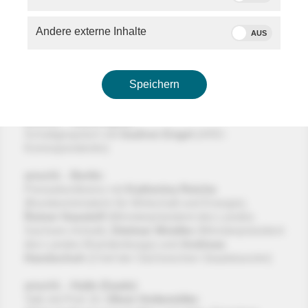
anschl. - Mainz:
Bundeskanzler
Friedrich Merz
(CDU,
Andere externe Inhalte
AUS
Bundeskanzler) u.a. zur Sicherheitsstrategie der USA
anschl. - Rom:
Statements von
Wolodymyr Selenskyj
(Präsident
Speichern
Ukraine)
anschl. - Washington:
Schaltgespräch mit
Gudrun Engel
(ARD-
Korrespondentin)
anschl. - Berlin:
Pressekonferenz mit
Katherina Reiche
(Bundesministerin für Wirtschaft und Energie),
Reiner Haseloff
(Ministerpräsident des Landes
Sachsen-Anhalt),
Dietmar Woidke
(Ministerpräsident
des Landes Brandenburgs) und
Andreas
Handschuh
(Chef der Sächsischen Staatskanzlei)
anschl. - Halle (Saale):
Talk mit Prof. Dr.
Oliver Holtemöller