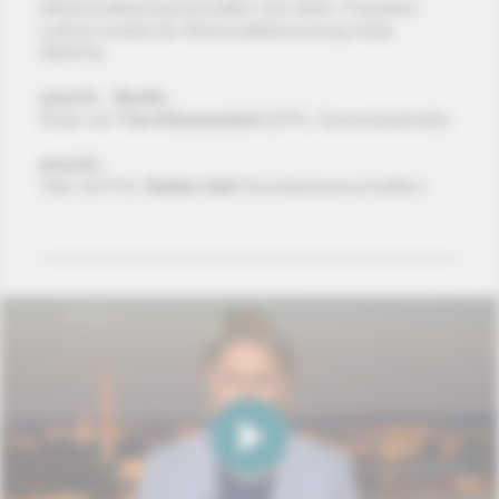
(Wirtschaftswissenschaftler und stellv. Präsident
Leibniz-Institut für Wirtschaftsforschung Halle
(IWHH))
anschl. - Berlin:
Rede von
Tim Klüssendorf
(SPD, Generalsekretär)
anschl.:
Talk mit Prof.
Stefan Sell
(Sozialwissenschaftler)