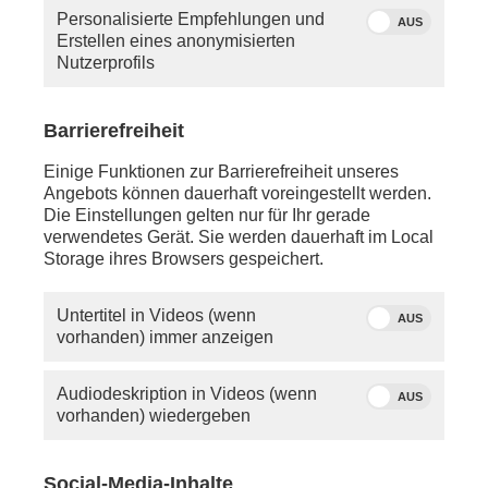
Personalisierte Empfehlungen und
AUS
Erstellen eines anonymisierten
Nutzerprofils
Barrierefreiheit
Einige Funktionen zur Barrierefreiheit unseres
Außenminister Wadephul
Quelle: dpa
Angebots können dauerhaft voreingestellt werden.
besucht China
Die Einstellungen gelten nur für Ihr gerade
verwendetes Gerät. Sie werden dauerhaft im Local
Storage ihres Browsers gespeichert.
Untertitel in Videos (wenn
AUS
vorhanden) immer anzeigen
Audiodeskription in Videos (wenn
AUS
vorhanden) wiedergeben
Social-Media-Inhalte