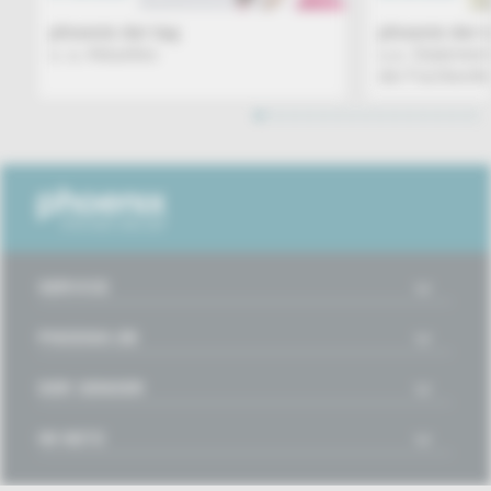
phoenix der tag
phoenix der 
u. a. Aktuelles
u.a. Statemen
der Fachkonfe
1
2
3
4
5
6
7
8
9
10
11
12
13
14
15
16
SERVICE
PHOENIX.DE
DER SENDER
IM NETZ