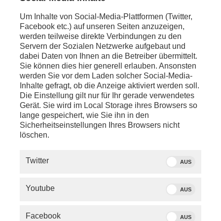
Quelle: phoenix
Anja Charlet
Um Inhalte von Social-Media-Plattformen (Twitter,
Facebook etc.) auf unseren Seiten anzuzeigen,
werden teilweise direkte Verbindungen zu den
Dienstag, 9. Dezember
Servern der Sozialen Netzwerke aufgebaut und
dabei Daten von Ihnen an die Betreiber übermittelt.
ca. 23:00 Uhr - Guangzhou:
Sie können dies hier generell erlauben. Ansonsten
Statement von
Johann
werden Sie vor dem Laden solcher Social-Media-
Wadephul
(Bundesaußenminister) zum Abschluss
Inhalte gefragt, ob die Anzeige aktiviert werden soll.
seiner China-Reised, dazu ein Schaltgespräch mit
Die Einstellung gilt nur für Ihr gerade verwendetes
Miriam Steimer
(ZDF-Korrespondentin) in Peking
Gerät. Sie wird im Local Storage ihres Browsers so
lange gespeichert, wie Sie ihn in den
anschl. - Berlin:
Sicherheitseinstellungen Ihres Browsers nicht
phoenix tagesgespräch mit
Wolfgang
löschen.
Ischinger
(Botschafter a.D., Vorsitzender der
Münchner Sicherheitskonferenz (MSC)) zur neuen
US-Sicherheitsstrategie und zur deutsch-
Twitter
AUS
chinesischen Außenpolitik
Youtube
anschl.
:
AUS
Talk mit
Engin Eroglu
(Vorsitzender der China-
Delegation im Europäischen Parlament)
Facebook
AUS