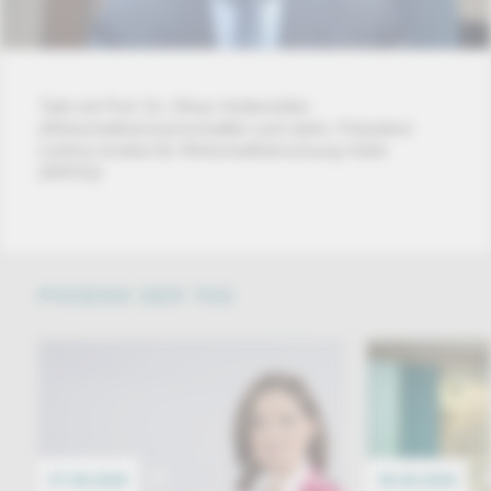
Talk mit Prof. Dr. Oliver Holtemöller
(Wirtschaftswissenschaftler und stellv. Präsident
Leibniz-Institut für Wirtschaftsforschung Halle
(IWHH))
PHOENIX DER TAG
07.08.2026
EREIGNIS
06.08.2026