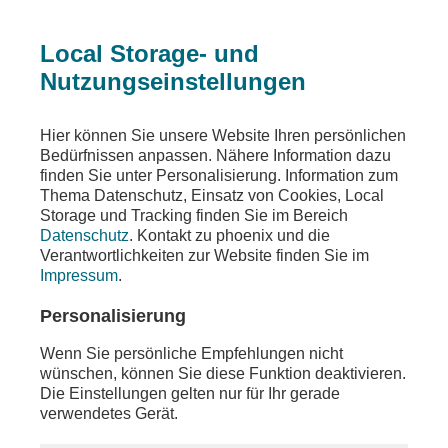
Local Storage- und
Nutzungseinstellungen
Sendungen
Ereignisse
phoenix der tag
Hier können Sie unsere Website Ihren persönlichen
Bedürfnissen anpassen. Nähere Information dazu
phoenix der tag
finden Sie unter Personalisierung. Information zum
Thema Datenschutz, Einsatz von Cookies, Local
u.a. zur Energiesteuer und dem EU-Gipfel
Storage und Tracking finden Sie im Bereich
Datenschutz
. Kontakt zu phoenix und die
Teilen
Verantwortlichkeiten zur Website finden Sie im
Impressum
.
Moderation: Tobias Ufer
Personalisierung
Wenn Sie persönliche Empfehlungen nicht
wünschen, können Sie diese Funktion deaktivieren.
Die Einstellungen gelten nur für Ihr gerade
verwendetes Gerät.