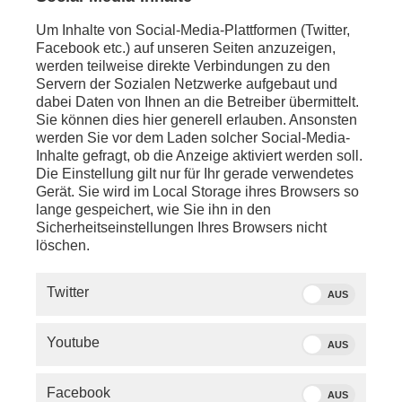
Analyse des EU-Gipfels
Um Inhalte von Social-Media-Plattformen (Twitter,
anschl. - Nikosia
:
Facebook etc.) auf unseren Seiten anzuzeigen,
Pressekonferenz zum Abschluss des EU-Gipels mit
werden teilweise direkte Verbindungen zu den
Statements von
Ursula von der Leyen
(EU-
Servern der Sozialen Netzwerke aufgebaut und
Kommissionspräsidentin) und
Friedrich Merz
(CDU,
dabei Daten von Ihnen an die Betreiber übermittelt.
Bundeskanzler)
Sie können dies hier generell erlauben. Ansonsten
werden Sie vor dem Laden solcher Social-Media-
anschl. - Washington:
Inhalte gefragt, ob die Anzeige aktiviert werden soll.
Pressekonferenz mit
Pete Hegseth
(US-
Die Einstellung gilt nur für Ihr gerade verwendetes
Verteidigungsminister) zum Iran
Gerät. Sie wird im Local Storage ihres Browsers so
lange gespeichert, wie Sie ihn in den
Sicherheitseinstellungen Ihres Browsers nicht
löschen.
Twitter
AUS
Youtube
AUS
Facebook
AUS