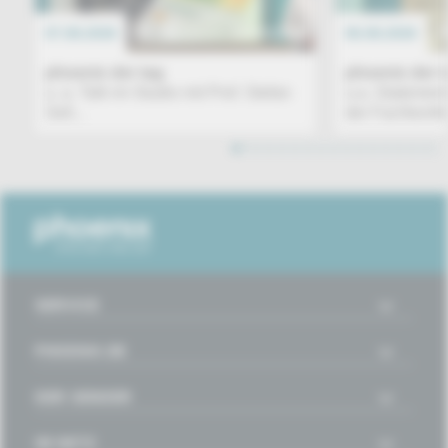
07.08.2026
EREIGNIS
06.08.2026
phoenix der tag
phoenix der 
u. a. Talk im Studio mit Prof. Stefan
u.a. Statemen
Sell...
der Fachkonfe
1
2
3
4
5
6
7
8
9
10
11
12
13
14
15
16
SERVICE
PHOENIX.DE
DER SENDER
IM NETZ