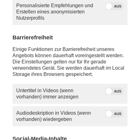
Personalisierte Empfehlungen und
AUS
Erstellen eines anonymisierten
Nutzerprofils
Quelle: phoenix
Barrierefreiheit
phoenix-Moderator Tobias Ufer
Einige Funktionen zur Barrierefreiheit unseres
Angebots können dauerhaft voreingestellt werden.
Freitag, 24. April 2026
Die Einstellungen gelten nur für Ihr gerade
verwendetes Gerät. Sie werden dauerhaft im Local
ca. 17:30 Uhr
-
LIVE - Berlin:
Storage ihres Browsers gespeichert.
Schaltgespräch mit
Thorsten Alsleben
(Geschäftsführer - INSM Initiative Neue Soziale
Marktwirtschaft) zur Energiesteuer
Untertitel in Videos (wenn
AUS
vorhanden) immer anzeigen
anschl. - Berlin:
Statement von
Lars Klingbeil
(SPD,
Bundesfinanzminister) zur Senkung der
Audiodeskription in Videos (wenn
AUS
Energiesteuern
vorhanden) wiedergeben
anschl. - LIVE - Nikosia:
Schaltgespräch mit
Thomas Gutschker
(FAZ) zur
Social-Media-Inhalte