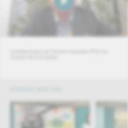
Schaltgespräch mit Thomas Gutschker (FAZ) zur
Analyse des EU-Gipfels
PHOENIX DER TAG