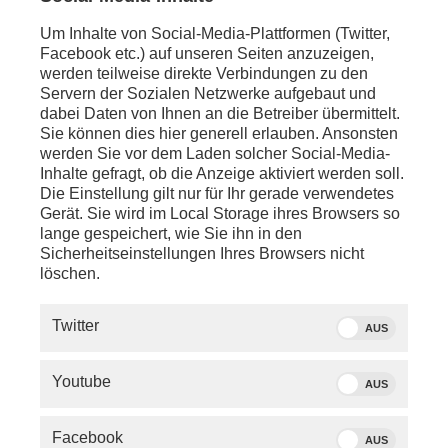
Frankfurt - Institute for Monetary and Financial
Stability (IMFS)) zur Debatte über das Rentenpaket
Um Inhalte von Social-Media-Plattformen (Twitter,
Facebook etc.) auf unseren Seiten anzuzeigen,
anschl. - LIVE - Kiew:
werden teilweise direkte Verbindungen zu den
Schaltgespräch mit
Alica Jung
(ZDF-
Servern der Sozialen Netzwerke aufgebaut und
Korrespondentin)
dabei Daten von Ihnen an die Betreiber übermittelt.
Sie können dies hier generell erlauben. Ansonsten
anschl. - Luanda:
werden Sie vor dem Laden solcher Social-Media-
Statements von Bundeskanzler
Friedrich Merz
,
Inhalte gefragt, ob die Anzeige aktiviert werden soll.
Urusula von der Leyen
(Präsidentin der
Die Einstellung gilt nur für Ihr gerade verwendetes
Europäischen Kommission) und
Antonio Costa
Gerät. Sie wird im Local Storage ihres Browsers so
(Premierminister Portugal) zu
lange gespeichert, wie Sie ihn in den
Friedensverhandlungen im Ukraine-Krieg
Sicherheitseinstellungen Ihres Browsers nicht
löschen.
anschl. - Berlin:
Statements der Bundestagsfraktionen zur
Twitter
Haushaltswoche
AUS
Zu Gast in der Sendung:
Youtube
AUS
-
Andreas Heinemann-Grüder
(Politikwissenschaftler)
Facebook
AUS