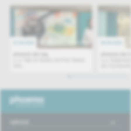
07.08.2026
EREIGNIS
06.08.2026
phoenix der tag
phoenix der 
u. a. Talk im Studio mit Prof. Stefan
u.a. Statemen
Sell...
der Fachkonfe
1
2
3
4
5
6
7
8
9
10
11
12
13
14
15
16
SERVICE