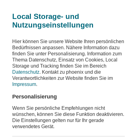
Local Storage- und
Nutzungseinstellungen
Sendungen
Ereignisse
phoenix der tag
Hier können Sie unsere Website Ihren persönlichen
Bedürfnissen anpassen. Nähere Information dazu
phoenix der tag
finden Sie unter Personalisierung. Information zum
Thema Datenschutz, Einsatz von Cookies, Local
u.a. Schaltgespräch mit Prof. Volker Wieland
Storage und Tracking finden Sie im Bereich
(Wirtschaftswissenschaftler, Goethe-Universität
Datenschutz
. Kontakt zu phoenix und die
Frankfurt - Institute for Monetary and Financial
Verantwortlichkeiten zur Website finden Sie im
Stability (IMFS)) zur Debatte über das
Impressum
.
Rentenpaket
Personalisierung
Teilen
Wenn Sie persönliche Empfehlungen nicht
Moderation: Constanze Abratzky
wünschen, können Sie diese Funktion deaktivieren.
Die Einstellungen gelten nur für Ihr gerade
verwendetes Gerät.