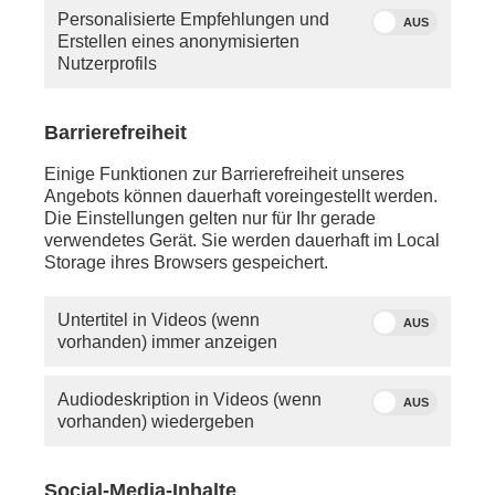
Personalisierte Empfehlungen und
AUS
Erstellen eines anonymisierten
Nutzerprofils
Barrierefreiheit
Einige Funktionen zur Barrierefreiheit unseres
Angebots können dauerhaft voreingestellt werden.
Die Einstellungen gelten nur für Ihr gerade
verwendetes Gerät. Sie werden dauerhaft im Local
Storage ihres Browsers gespeichert.
Quelle: phoenix
Untertitel in Videos (wenn
AUS
Moderatorin Constanze Abratzky
vorhanden) immer anzeigen
Montag, 24. November 2025
Audiodeskription in Videos (wenn
AUS
vorhanden) wiedergeben
ca. 17:30 Uhr - LIVE -
Frankfurt am Main
:
Schaltgespräch mit Prof.
Volker Wieland
(Wirtschaftswissenschaftler, Goethe-Universität
Social-Media-Inhalte