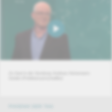
Zu Gast in der Sendung: Andreas Heinemann-
Grüder (Politikwissenschaftler)
PHOENIX DER TAG