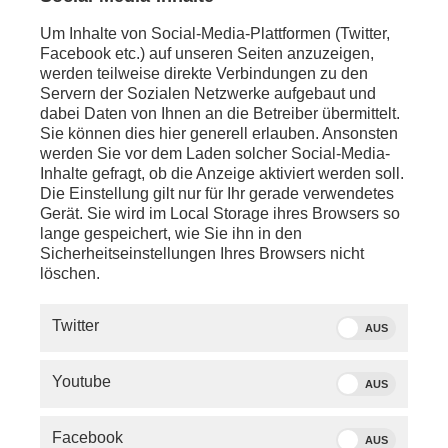
(SPD, Bundesministerin für Arbeit und Soziales)
Um Inhalte von Social-Media-Plattformen (Twitter,
anschl. - Paris:
Facebook etc.) auf unseren Seiten anzuzeigen,
Pressekonferenz mit
Nicolas Forissier
werden teilweise direkte Verbindungen zu den
(Handelsminister Frankreich) zum Abschluss des G7-
Servern der Sozialen Netzwerke aufgebaut und
Handelsministertreffen
dabei Daten von Ihnen an die Betreiber übermittelt.
Sie können dies hier generell erlauben. Ansonsten
werden Sie vor dem Laden solcher Social-Media-
Inhalte gefragt, ob die Anzeige aktiviert werden soll.
Die Einstellung gilt nur für Ihr gerade verwendetes
Gerät. Sie wird im Local Storage ihres Browsers so
lange gespeichert, wie Sie ihn in den
Sicherheitseinstellungen Ihres Browsers nicht
löschen.
Twitter
AUS
Youtube
AUS
Facebook
AUS