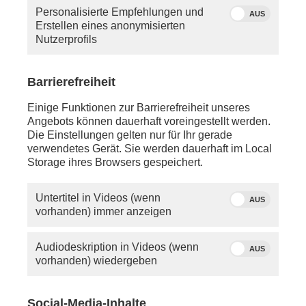
Personalisierte Empfehlungen und
AUS
Erstellen eines anonymisierten
Nutzerprofils
Barrierefreiheit
Quelle: phoenix
phoenix-Moderator Tobias Ufer
Einige Funktionen zur Barrierefreiheit unseres
Angebots können dauerhaft voreingestellt werden.
Die Einstellungen gelten nur für Ihr gerade
Mittwoch, 06. Mai 2026
verwendetes Gerät. Sie werden dauerhaft im Local
Storage ihres Browsers gespeichert.
ca. 17:30 Uhr - LIVE - Düsseldorf:
Rede
Friedrich Merz
(CDU/ Bundeskanzler) zum
Unternehmertag NRW
Untertitel in Videos (wenn
AUS
vorhanden) immer anzeigen
anschl. - LIVE - Berlin:
Schaltgespräch mit Prof.
Markus Rudolf
(WHU-Otto
Beisheim School of Management) zur Einordnung
Audiodeskription in Videos (wenn
AUS
aktueller Themen
vorhanden) wiedergeben
anschl. - Berlin:
Befragung der Bundesregierung mit
Bärbel Bas
Social-Media-Inhalte