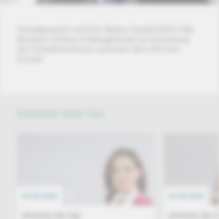
Schaltgespräch mit Prof. Markus Rudolf (WHU-Otto
Beisheim School of Management) zur Einordnung
des Schulterschlusses zwischen den USA und
Europa
PHOENIX DER TAG
06.08.2026
EREIGNIS
05.08.2026
phoenix der tag
phoenix der 