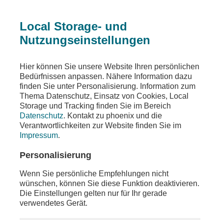
Local Storage- und
Nutzungseinstellungen
Sendungen
Ereignisse
phoenix der tag
Hier können Sie unsere Website Ihren persönlichen
Bedürfnissen anpassen. Nähere Information dazu
phoenix der tag
finden Sie unter Personalisierung. Information zum
Thema Datenschutz, Einsatz von Cookies, Local
u.a. Rede Friedrich Merz (CDU/
Storage und Tracking finden Sie im Bereich
Bundeskanzler) zum Unternehmertag NRW
Datenschutz
. Kontakt zu phoenix und die
Verantwortlichkeiten zur Website finden Sie im
Teilen
Impressum
.
Moderation: Tobias Ufer
Personalisierung
Wenn Sie persönliche Empfehlungen nicht
wünschen, können Sie diese Funktion deaktivieren.
Die Einstellungen gelten nur für Ihr gerade
verwendetes Gerät.