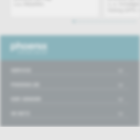
u.a. Aktuelles
u. a. Schaltge
Döring (SPD, A
1
2
3
4
5
6
7
8
9
10
11
12
13
14
15
16
SERVICE
PHOENIX.DE
DER SENDER
IM NETZ