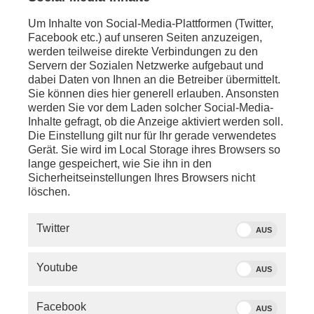
anschl. - Berlin:
Florian Hahn
(CSU, Sprecher für
Um Inhalte von Social-Media-Plattformen (Twitter,
Verteidigungspolitik) und
Rüdiger Lucassen
(AfD,
Facebook etc.) auf unseren Seiten anzuzeigen,
Verteidigungspolitischer Sprecher) nach Sitzung des
werden teilweise direkte Verbindungen zu den
Verteidigungsausschusses zu einer neuen Form des
Servern der Sozialen Netzwerke aufgebaut und
Wehrdienstes
dabei Daten von Ihnen an die Betreiber übermittelt.
Sie können dies hier generell erlauben. Ansonsten
anschl. - Paris:
werden Sie vor dem Laden solcher Social-Media-
Pressekonferenz mit
Emmanuel Macron
Inhalte gefragt, ob die Anzeige aktiviert werden soll.
(Staatspräsident Frankreich) zu den Neuwahlen in
Die Einstellung gilt nur für Ihr gerade verwendetes
Frankreich, dazu ein Schaltgespräch mit
Frederike
Gerät. Sie wird im Local Storage ihres Browsers so
Hofmann
(ARD-Korrespondentin)
lange gespeichert, wie Sie ihn in den
Sicherheitseinstellungen Ihres Browsers nicht
anschl. - Berlin:
löschen.
Aktuelle Stunde im Bundestag zu den Ergebnissen
der Ukraine-Wiederaufbaukonferenz
Twitter
AUS
anschl. - Berlin:
Schaltgespräch mit
Ljudmyla Melnyk
(Institut für
Youtube
AUS
Europäische Politik e.V.)
anschl. - Budapest:
Facebook
AUS