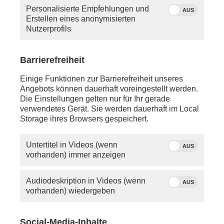
Personalisierte Empfehlungen und
AUS
Erstellen eines anonymisierten
Nutzerprofils
Barrierefreiheit
Quelle: phoenix
Tina Dauster
Einige Funktionen zur Barrierefreiheit unseres
Angebots können dauerhaft voreingestellt werden.
Die Einstellungen gelten nur für Ihr gerade
Mittwoch, 12. Juni 2024
verwendetes Gerät. Sie werden dauerhaft im Local
Storage ihres Browsers gespeichert.
ca. 23:00 Uhr - Berlin/Bundespressekonferenz:
Statement von
Boris Pistorius
(SPD,
Bundesverteidigungsminister) zum neuen
Untertitel in Videos (wenn
AUS
Wehrdienst-Modell
vorhanden) immer anzeigen
anschl. - Berlin:
Interview mit
Marcus Faber
(FDP, Neuer
Audiodeskription in Videos (wenn
AUS
Vorsitzender des Verteidigungsausschusses im
vorhanden) wiedergeben
Bundestag) zu den Wehrdienst-Plänen von
Verteidigungsminister Boris Pistorius
Social-Media-Inhalte