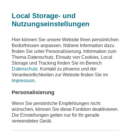
Local Storage- und
Nutzungseinstellungen
Sendungen
Ereignisse
phoenix der tag
Hier können Sie unsere Website Ihren persönlichen
Bedürfnissen anpassen. Nähere Information dazu
phoenix der tag
finden Sie unter Personalisierung. Information zum
Thema Datenschutz, Einsatz von Cookies, Local
u.a. Pressekonferenz von Antony Blinken (US-
Storage und Tracking finden Sie im Bereich
AUßenminister) zum Besuch in Katar
Datenschutz
. Kontakt zu phoenix und die
Verantwortlichkeiten zur Website finden Sie im
Teilen
Impressum
.
Moderation: Tina Dauster
Personalisierung
Wenn Sie persönliche Empfehlungen nicht
wünschen, können Sie diese Funktion deaktivieren.
Die Einstellungen gelten nur für Ihr gerade
verwendetes Gerät.