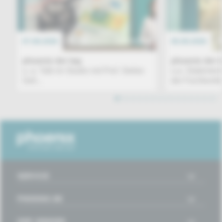
07.08.2026
EREIGNIS
06.08.2026
phoenix der tag
phoenix der 
u. a. Talk im Studio mit Prof. Stefan
u.a. Statemen
Sell...
der Fachkonfe
1
2
3
4
5
6
7
8
9
10
11
12
13
14
15
16
SERVICE
PHOENIX.DE
DER SENDER