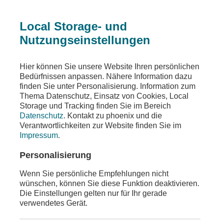
Local Storage- und
Nutzungseinstellungen
Sendungen
Ereignisse
phoenix der tag
Hier können Sie unsere Website Ihren persönlichen
Bedürfnissen anpassen. Nähere Information dazu
phoenix der tag
finden Sie unter Personalisierung. Information zum
Thema Datenschutz, Einsatz von Cookies, Local
u.a. Hintergrundgespräch mit ARD-
Storage und Tracking finden Sie im Bereich
Terrorismusexperte Holger Schmidt
Datenschutz
. Kontakt zu phoenix und die
Verantwortlichkeiten zur Website finden Sie im
Teilen
Impressum
.
Moderation: Lena Mosel
Personalisierung
Wenn Sie persönliche Empfehlungen nicht
wünschen, können Sie diese Funktion deaktivieren.
Die Einstellungen gelten nur für Ihr gerade
verwendetes Gerät.