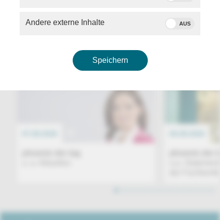
Andere externe Inhalte
AUS
PHOENIX DER TAG
Speichern
07.08.2026
EREIGNIS
06.08.2026
phoenix der tag
phoenix der 
u. a. Aktuelles
u.a. Statemen
der Fachkonfe
1
2
3
4
5
6
7
8
9
10
11
12
13
14
15
16