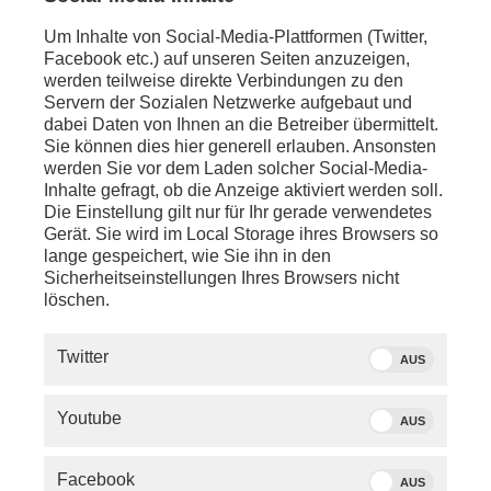
ca. 17:30 Uhr - LIVE - Bonn:
Um Inhalte von Social-Media-Plattformen (Twitter,
Hintergrundgespräche mit ARD-Terrorismusexperte
Facebook etc.) auf unseren Seiten anzuzeigen,
Holger Schmidt
u.a. zur aktuellen Lage in der
werden teilweise direkte Verbindungen zu den
Ukraine
Servern der Sozialen Netzwerke aufgebaut und
dabei Daten von Ihnen an die Betreiber übermittelt.
anschl. - Berlin/Bundespressekonferenz:
Sie können dies hier generell erlauben. Ansonsten
Statements zum Stand der Ermittlungen zur Nord-
werden Sie vor dem Laden solcher Social-Media-
Stream-2-Explosion
Inhalte gefragt, ob die Anzeige aktiviert werden soll.
Die Einstellung gilt nur für Ihr gerade verwendetes
anschl. - Berlin/BPK:
Gerät. Sie wird im Local Storage ihres Browsers so
Ausschnitte aus der Bundespressekonferenz zum
lange gespeichert, wie Sie ihn in den
Bundeshaushalt
Sicherheitseinstellungen Ihres Browsers nicht
löschen.
Twitter
AUS
Holger Schmidt zu den Ermittlungen an den Nord-
Stream-Gasleitungen
Youtube
AUS
Facebook
AUS