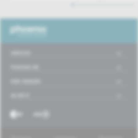
1
2
3
4
5
6
7
8
9
10
11
12
13
14
15
16
SERVICE
PHOENIX.DE
DER SENDER
IM NETZ