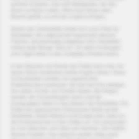
wohnen Kodama. Das sind Waldgeister, die den
Baum schützen sollen. Wird einer dieser alten
Bäume gefällt, so soll das Unglück bringen.
Neben den Großstädten findet sich noch Platz für
Reisfelder, die aufgrund der begrenzten ebenen
Flächen, terrassenartig aufgebaut sind. Reisfelder
ziehen jede Menge Tiere an. Vor allem Schlangen
und Vögel leben in den sumpfigen Reisterrassen.
In den Bäumen am Rande der Felder kann man mit
etwas Glück mysteriöse weiße Kugeln sehen. Diese
Schaumballen werden von japanischen
Ruderfröschen produziert, die dort ihre Eier ablegen.
Sie sollen Schutz vor Feinden bieten. Bei Regen
werden die Schaumkugeln weich und die
Kaulquappen fallen in das Wasser der Reisfelder. Ein
Drittel des japanischen Süßwassers fließt auf die
Reisfelder. Damit Wasser nicht knapp wird, leiten es
die Einheimischen in ihre Hütten um. Sie verwenden
es zum Waschen von Obst und Gemüse. Die Abfälle
fressen Karpfen. Das dadurch wieder völlig reine