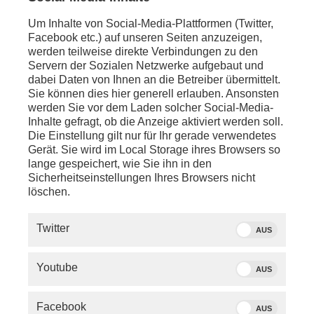
"Der Weg der Weisheit - Auf
Quelle: dpa/robichon,
Um Inhalte von Social-Media-Plattformen (Twitter,
Pilgerpfaden durch Japan", am
franck
Facebook etc.) auf unseren Seiten anzuzeigen,
30.11.21.
werden teilweise direkte Verbindungen zu den
Servern der Sozialen Netzwerke aufgebaut und
dabei Daten von Ihnen an die Betreiber übermittelt.
Honshu, die größte japanische Insel, ist bekannt
Sie können dies hier generell erlauben. Ansonsten
für städtische Ballungsräume und unendliche
werden Sie vor dem Laden solcher Social-Media-
Wildnis. Die beeindruckende Kirschbaumblüte im
Inhalte gefragt, ob die Anzeige aktiviert werden soll.
Frühling lockt zahlreiche Touristen aus aller Welt
Die Einstellung gilt nur für Ihr gerade verwendetes
an.
Die Japaner leben hier im Einklang mit der
Gerät. Sie wird im Local Storage ihres Browsers so
Natur. Nicht selten kommt es vor, dass Wildtiere -
lange gespeichert, wie Sie ihn in den
wie etwa Marderhunde - mitten in der
Sicherheitseinstellungen Ihres Browsers nicht
Großmetropole Tokio zu sehen sind.
löschen.
Außerhalb der Hauptstadt stößt man auf Reisfelder,
Twitter
mysteriöse Waldgeister und Hirsche, die als heilig
AUS
gelten. Die japanische Stadt Nara ist bekannt für ihre
tausende Jahre alten Tempel, darunter das größte
Youtube
AUS
Holzgebäude der Welt - der gewaltige Todaiji-Tempel
mit der weltweit größten Buddha-Statue aus Bronze.
Die eigentliche Attraktion sind aber die Sika-Hirsche.
Facebook
AUS