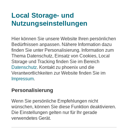
Local Storage- und
Nutzungseinstellungen
Sendungen
Dokumentationen
Hier können Sie unsere Website Ihren persönlichen
Bedürfnissen anpassen. Nähere Information dazu
Wildes Japan - Land der tausend
finden Sie unter Personalisierung. Information zum
Thema Datenschutz, Einsatz von Cookies, Local
Inseln
Storage und Tracking finden Sie im Bereich
Honshu
Datenschutz
. Kontakt zu phoenix und die
Verantwortlichkeiten zur Website finden Sie im
Teilen
Impressum
.
Film von Gavin Maxwell, ORF/3sat 2020
Personalisierung
Wenn Sie persönliche Empfehlungen nicht
wünschen, können Sie diese Funktion deaktivieren.
Die Einstellungen gelten nur für Ihr gerade
verwendetes Gerät.