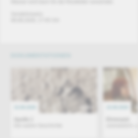
Wasser wird dann für die Reisfelder verwendet.
Sendehinweis:
08.08.2026, 17:45 Uhr
DOKUMENTATIONEN
10.08.2026
DOKU
10.08.2026
Apollo 1
Ehrenamt
Die wahre Geschichte
unersetzlich, 