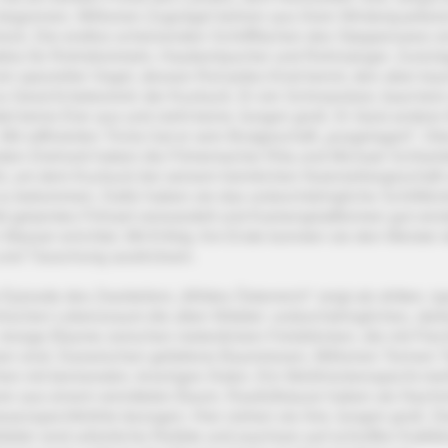
begonnen. Millionen Zugvögel kehren aus ihren Winterquartiere
rück. Die endlos scheinenden Schilfflächen des Steppensees si
dies für Rohrdommeln, Haubentaucher und Rohrsänger. Zurück
ein spezieller Vogel, dessen Ruf jedes Kind kennt, den aber ka
u Gesicht bekommt: der Kuckuck. Er ein Schmarotzer, baut kei
tet keine Eier aus und zieht keine Jungen groß. Er lässt andere 
 Mit raffinierten Tricks hat er sein Brutgeschäft „ausgelagert“. Üb
oden Drehzeit haben die Filmemacher Rita und Michael Schlam
t, um dem Kuckuck bei seinem heimlichen Nutznießergeschäft 
u bekommen. Dafür haben sie das undurchdringliche Schilfdicki
kt getarntes Filmset verwandelt und Kameraplattformen gut vers
n Wasser errichtet. Mit Erfolg: Am Ende konnten sie den Meister 
und Täuschung austricksen.
 Episode des Zweiteilers „Wildes Österreich“ zeigt als dritten, ty
hischen Lebensraum die alten Wälder: undurchdringliches, steil
 riesige Bäume zwischen meterdicken Felsblöcken, die mit Flec
n sind. Dazwischen gefallene Baumriesen, Millionen Tonnen T
hen mit bemoosten, knorrigen Ästen. Ein Weißrückenspecht mei
ven aus einem verrotteten Baum. Raufußkäuze haben als Nachm
warzspechthöhle bezogen. Hier ziehen sie ihre Jungen groß. D
lder sind urtümliche Relikte und wachsen auf schroffen Kalkfe