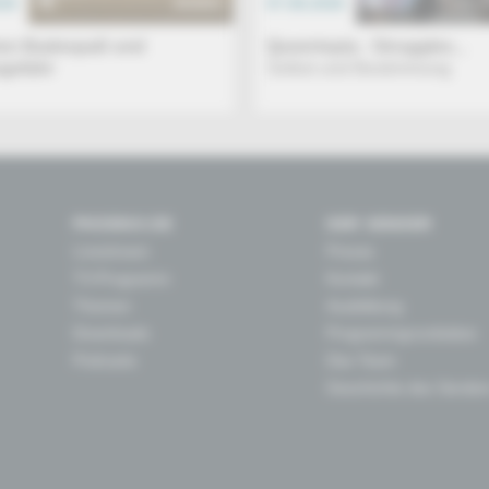
026
DOKU
07.08.2026
en Badespaß und
Queertopia - Struggles...
gefahr
Selbst und Bestimmung
PHOENIX.DE
DER SENDER
Livestream
Presse
TV-Programm
Kontakt
Themen
Ausbildung
Downloads
Programmgrundsätze
Podcasts
Das Team
Geschichte des Sender