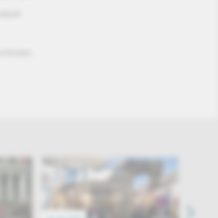
alpark
schönsten