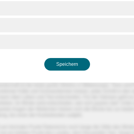
enigen Ländern sind so viele verschiedene Landschaften a
Raum vereint wie in Österreich. Schroffes Hochgebirge un
deckte Gletscher sind Lebensraum für Steinadler und Gä
 und Steinböcke. Die ausgedehnten Schilfflächen des Neus
ten ideale Brutplätze für Rohrdommeln, Haubentaucher,
er und einen ganz besonders trickreichen Brutparasiten: 
.
 Österreichs sind eine faszinierende Bergwelt mit rund 950
Speichern
ndern. Darunter sind berühmte Gipfel wie der Dachstein, der S
roßglockner, der höchste Berg von allen. Der 3.789 Meter hohe
anteste Spitze im Nationalpark Hohe Tauern. Die alpine
ndschaft ist die letzte große Wildnis in Mitteleuropa. Tiere und
tremer Kälte und Schneestürmen trotzen, jeder Schritt in den s
ann über Leben und Tod entscheiden. Für die Gämsen geht es 
eben. Im Winter wird entschieden, wer sich paaren darf. Unter
amen Augen der Weibchen hetzen sich die Böcke bis zur totale
ng, bis einer der Kontrahenten aufgibt.
am höchsten Punkt Österreichs noch lange die Stille des Winte
 hat am tiefsten Punkt des Landes, dem Neusiedler See, längst 