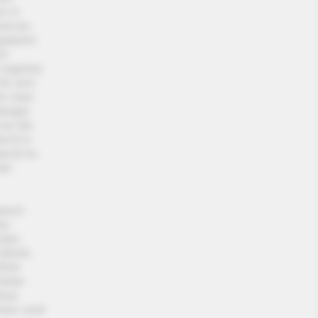
n in
nd ein
gekehrt
um
n eigenes
für sich
er zwei
berger
vor die
cht in
teckt im
der
pisch
es
hten
otholz.
ßelt
ieter
iese
lsen rund