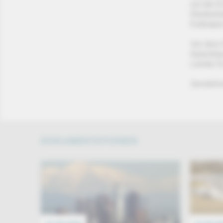
um die E
Niederöst
Kalkalpen
Vor dem 
Naturdok
Länder E
Sendehin
DOKUMENTATIONEN