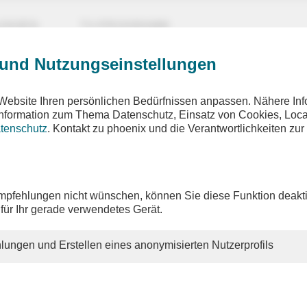
UNGEN
TV-PROGRAMM
 und Nutzungseinstellungen
Website Ihren persönlichen Bedürfnissen anpassen. Nähere Inf
 Information zum Thema Datenschutz, Einsatz von Cookies, Loca
tenschutz
. Kontakt zu phoenix und die Verantwortlichkeiten zur
s Österreich
pfel und Steppensee
pfehlungen nicht wünschen, können Sie diese Funktion deakti
 für Ihr gerade verwendetes Gerät.
 Michael und Rita Schlamberger, NDR 2019
lungen und Erstellen eines anonymisierten Nutzerprofils