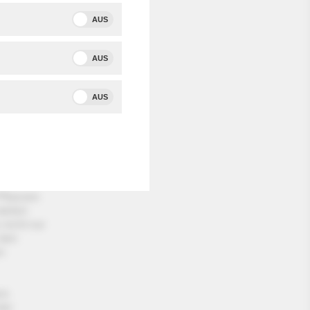
AUS
uf
d
msen,
AUS
iedler
AUS
den
onnblick
 Berg ist
 Pflanzen
teilen
nicht nur
 den
n
rs
der