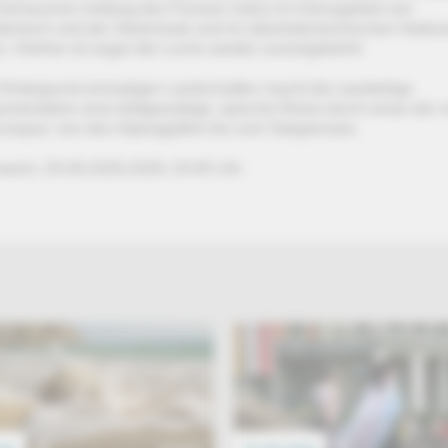
isenwurzen entlang des Flusses Salza im Grenzgebiet von
erreich und der Steiermark und im oberösterreichischen Nation
. Hierher ist sogar der Luchs wieder zurückgekehrt.
Hintergrund einmaliger Landschaften macht die zweiteilige
umentation eine bildgewaltige, epische Reise durch eines der 
uropas: von den Alpengipfeln bis zum Steppensee.
weis: 25.06.2026.2026, 03:45 Uhr