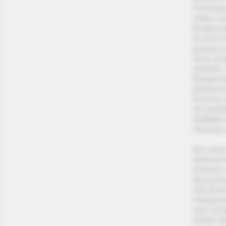
Frühling 
Afrika zu
Brutpara
ist auch 
jemand z
Nest, brü
arbeiten.
Brutperi
gebrauch
Kamera z
ein perfe
hüfttiefe
Tarnung 
Die erste
österreic
Dickicht,
bewachse
Alte Buc
Käferlar
eine Sch
wilden Wä