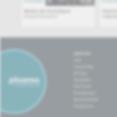
07.08.2026
DOKU
07.08.2
Meister der Apokalypse
Zwisch
Roland Emmerich
Lebens
SERVICE
FAQ
Android App
iOS App
Newsletter
RSS-Feed
Einstellungen
Barrierefreiheit
Frequenzen