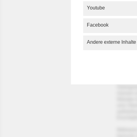
Youtube
In nur w
engstem 
Facebook
schneebe
Edelweiß
Sees bie
Andere externe Inhalte
Rohrsäng
Kuckuck
Die Alpen
Dreitause
und der G
die mark
Gebirgsla
müssen ex
Wänden k
ums Überl
aufmerks
Erschöpfu
Während 
herrscht,