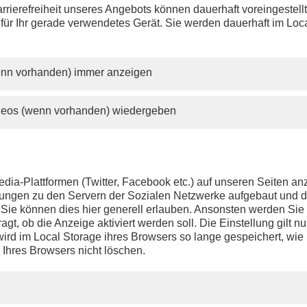
rrierefreiheit unseres Angebots können dauerhaft voreingestell
 für Ihr gerade verwendetes Gerät. Sie werden dauerhaft im Loc
wenn vorhanden) immer anzeigen
ideos (wenn vorhanden) wiedergeben
dia-Plattformen (Twitter, Facebook etc.) auf unseren Seiten a
ndungen zu den Servern der Sozialen Netzwerke aufgebaut und 
t. Sie können dies hier generell erlauben. Ansonsten werden Si
agt, ob die Anzeige aktiviert werden soll. Die Einstellung gilt nu
ird im Local Storage ihres Browsers so lange gespeichert, wie 
 Ihres Browsers nicht löschen.
PHOENIX.DE
DER SENDER
Livestream
Presse
TV-Programm
Kontakt