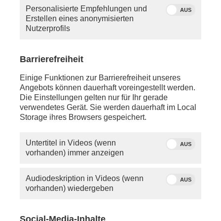
Personalisierte Empfehlungen und
AUS
Erstellen eines anonymisierten
Nutzerprofils
Barrierefreiheit
Venedig
Quelle: dpa/ John
Einige Funktionen zur Barrierefreiheit unseres
Walter
Angebots können dauerhaft voreingestellt werden.
Die Einstellungen gelten nur für Ihr gerade
Hinter prachtvollen Fassaden, im Labyrinth von
verwendetes Gerät. Sie werden dauerhaft im Local
Gassen und Kanälen verbergen sich finstere
Storage ihres Browsers gespeichert.
Geheimnisse und faszinierende Geschichten -
von einer mysteriösen Bruderschaft, rätselhaften
Untertitel in Videos (wenn
Gebeinen im Markusdom und einer sagenhaften
AUS
vorhanden) immer anzeigen
Schiffsflotte.
DIE LETZTE RUHESTÄTTE?
Audiodeskription in Videos (wenn
AUS
vorhanden) wiedergeben
Der Legende nach war Markus einst Bischof von
Alexandria in Ägypten. 68 nach Christus starb er den
Märtyrertod. Im 9. Jahrhundert entführten zwei
Social-Media-Inhalte