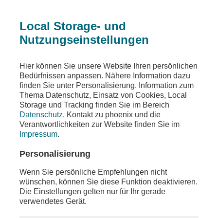
Local Storage- und
Nutzungseinstellungen
Sendungen
Dokumentationen
Hier können Sie unsere Website Ihren persönlichen
Bedürfnissen anpassen. Nähere Information dazu
Geheimes Venedig
finden Sie unter Personalisierung. Information zum
Thema Datenschutz, Einsatz von Cookies, Local
Rätselhafte Orte der Geschichte
Storage und Tracking finden Sie im Bereich
Datenschutz
. Kontakt zu phoenix und die
Teilen
Verantwortlichkeiten zur Website finden Sie im
Impressum
.
Film von Maxine Brückner, ZDF 2025
Personalisierung
Wenn Sie persönliche Empfehlungen nicht
wünschen, können Sie diese Funktion deaktivieren.
Die Einstellungen gelten nur für Ihr gerade
verwendetes Gerät.