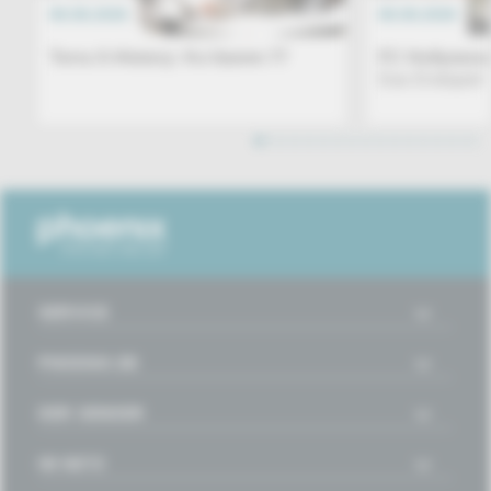
08.08.2026
DOKU
08.08.2026
Terra X-History: Ku'damm 77
FC Hollywood 
Das Endspiel
1
2
3
4
5
6
7
8
9
10
11
12
13
14
15
16
SERVICE
PHOENIX.DE
DER SENDER
IM NETZ