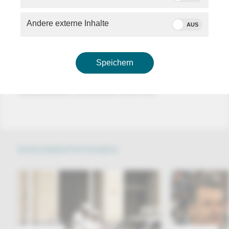
hinter den Mauern?
Blutrünstige Körperstrafen, Hinrichtungen und eine
Andere externe Inhalte
AUS
geheimnisumwitterte Bruderschaft versetzten die
Venezianer einst in Angst und Schrecken. Immer am
Richtplatz dabei: die Brüder der Scuola von San
Fantin - Die Brüder des Todes. Wer waren diese
Speichern
geheimnisvollen Männer in dunklen Kutten?
Sendehinweis: 22.06.2026, 16:45 Uhr.
DOKUMENTATIONEN