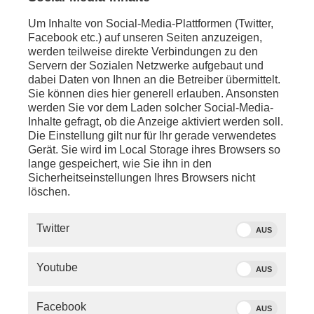
venezianische Kaufleute die sterblichen Überreste
und brachten sie in die Lagunenstadt, wo sie im
Um Inhalte von Social-Media-Plattformen (Twitter,
Markusdom ihre Grablege fanden. Doch ein britischer
Facebook etc.) auf unseren Seiten anzuzeigen,
Archäologe sieht das anders: Im Dom liege kein
werden teilweise direkte Verbindungen zu den
Markus begraben, sondern ein Superstar der Antike:
Servern der Sozialen Netzwerke aufgebaut und
Alexander der Große.
dabei Daten von Ihnen an die Betreiber übermittelt.
Sie können dies hier generell erlauben. Ansonsten
DIE GEISTER DER STADT
werden Sie vor dem Laden solcher Social-Media-
Inhalte gefragt, ob die Anzeige aktiviert werden soll.
Mitten in der Lagune von Venedig, in einem Labyrinth
Die Einstellung gilt nur für Ihr gerade verwendetes
von Marschen und Untiefen liegt die Insel Poveglia.
Gerät. Sie wird im Local Storage ihres Browsers so
Seit rund 50 Jahren ist sie verlassen - ein Lost Place,
lange gespeichert, wie Sie ihn in den
den nur Eingeweihte kennen. Angeblich spukt es
Sicherheitseinstellungen Ihres Browsers nicht
hier: Ein sadistischer Arzt soll in einem Pflegeheim
löschen.
einst Menschen gequält haben. Was ist dran an
diesen Gruselgeschichten?
Twitter
AUS
BLUTIGE GESCHICHTE
Youtube
Das Arsenal von Venedig gehörte einmal zu den
AUS
geheimsten Orten der Stadt. In der ehemaligen
Schiffswerft wurde Venedigs Flotte gebaut, die zu
Facebook
AUS
den besten Europas zählte. Was verbirgt sich heute