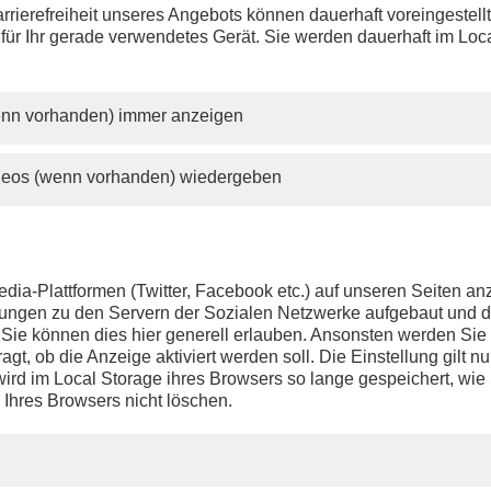
rrierefreiheit unseres Angebots können dauerhaft voreingestell
 für Ihr gerade verwendetes Gerät. Sie werden dauerhaft im Loc
wenn vorhanden) immer anzeigen
ideos (wenn vorhanden) wiedergeben
dia-Plattformen (Twitter, Facebook etc.) auf unseren Seiten a
ndungen zu den Servern der Sozialen Netzwerke aufgebaut und 
t. Sie können dies hier generell erlauben. Ansonsten werden Si
agt, ob die Anzeige aktiviert werden soll. Die Einstellung gilt nu
ird im Local Storage ihres Browsers so lange gespeichert, wie 
 Ihres Browsers nicht löschen.
PHOENIX.DE
DER SENDER
Livestream
Presse
TV-Programm
Kontakt