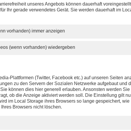
rrierefreiheit unseres Angebots können dauerhaft voreingestell
 für Ihr gerade verwendetes Gerät. Sie werden dauerhaft im Loc
wenn vorhanden) immer anzeigen
ideos (wenn vorhanden) wiedergeben
dia-Plattformen (Twitter, Facebook etc.) auf unseren Seiten a
ndungen zu den Servern der Sozialen Netzwerke aufgebaut und 
t. Sie können dies hier generell erlauben. Ansonsten werden Si
agt, ob die Anzeige aktiviert werden soll. Die Einstellung gilt nu
ird im Local Storage ihres Browsers so lange gespeichert, wie 
 Ihres Browsers nicht löschen.
PHOENIX.DE
DER SENDER
Livestream
Presse
TV-Programm
Kontakt