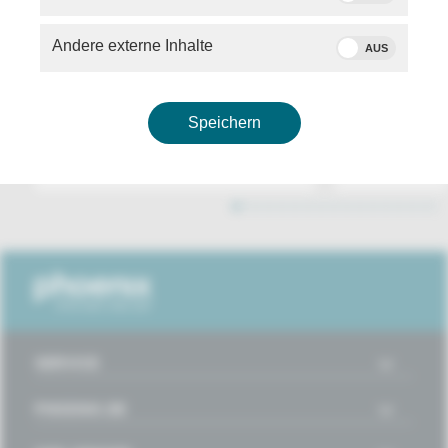
Andere externe Inhalte
AUS
07.08.2026
DOKU
07.08.2026
Speichern
Meister der Apokalypse
Zwischen Ba
Roland Emmerich
Lebensgefah
1
2
3
4
5
6
7
8
9
10
11
12
13
14
15
16
SERVICE
PHOENIX.DE