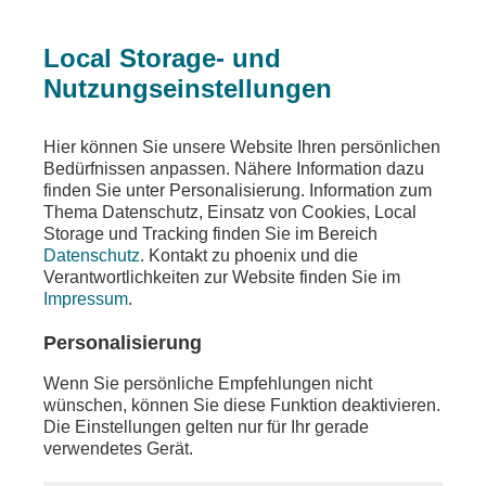
Local Storage- und
Nutzungseinstellungen
Sendungen
Dokumentationen
Hier können Sie unsere Website Ihren persönlichen
Bedürfnissen anpassen. Nähere Information dazu
Campervan - Roadtrip nach
finden Sie unter Personalisierung. Information zum
Thema Datenschutz, Einsatz von Cookies, Local
Schottland
Storage und Tracking finden Sie im Bereich
Datenschutz
. Kontakt zu phoenix und die
Teilen
Verantwortlichkeiten zur Website finden Sie im
Impressum
.
Film von Tanja Höschele und Maike Tschorn, HR
2022
Personalisierung
Wenn Sie persönliche Empfehlungen nicht
wünschen, können Sie diese Funktion deaktivieren.
Die Einstellungen gelten nur für Ihr gerade
verwendetes Gerät.