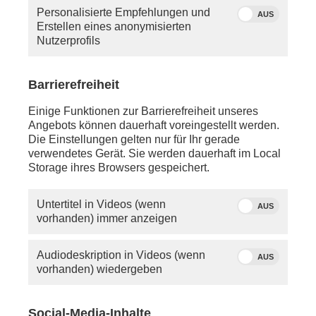
Personalisierte Empfehlungen und
AUS
Erstellen eines anonymisierten
Nutzerprofils
Barrierefreiheit
Einige Funktionen zur Barrierefreiheit unseres
Angebots können dauerhaft voreingestellt werden.
Das Eilean Donan Castle im
Quelle: colourbox.de
Die Einstellungen gelten nur für Ihr gerade
schottischen Hochland.
verwendetes Gerät. Sie werden dauerhaft im Local
Storage ihres Browsers gespeichert.
Kilometerlange Sandstrände, sanfte Hügel und
glitzernde Seen - die Landschaft Schottlands ist
Untertitel in Videos (wenn
AUS
atemberaubend. Die anvisierte Route der beiden
vorhanden) immer anzeigen
Filmemacherinnen Maike Tschorn und Tanja
Höschele führt über die Inseln Arran und Mull bis
Audiodeskription in Videos (wenn
hoch nach Skye.
AUS
vorhanden) wiedergeben
Bei diesem Campervan-Roadtrip warten gleich
mehrere Herausforderungen auf die beiden: In
Schottland herrscht Linksverkehr und das wird bei
Social-Media-Inhalte