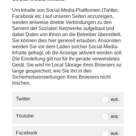
den engen Straßen dort mit Camper nicht einfach.
Um Inhalte von Social-Media-Plattformen (Twitter,
Außerdem haben sich beide fest vorgenommen, eine
Facebook etc.) auf unseren Seiten anzuzeigen,
Nacht wildzelten zu gehen. Denn das ist in
werden teilweise direkte Verbindungen zu den
Schottland unter bestimmten Bedingungen erlaubt.
Servern der Sozialen Netzwerke aufgebaut und
Außerdem treffen sie wieder auf zahlreiche
dabei Daten von Ihnen an die Betreiber übermittelt.
Menschen, die entweder schon immer an der
Sie können dies hier generell erlauben. Ansonsten
Westküste Schottlands leben oder sich ganz bewusst
werden Sie vor dem Laden solcher Social-Media-
für ein Leben in dieser wunderschönen Region im
Inhalte gefragt, ob die Anzeige aktiviert werden soll.
Nordwesten entschieden haben. Eine Reise voller
Die Einstellung gilt nur für Ihr gerade verwendetes
spannender Eindrücke, einzigartiger Ausblicke und
Gerät. Sie wird im Local Storage ihres Browsers so
unvergesslicher Erlebnisse.
lange gespeichert, wie Sie ihn in den
Sicherheitseinstellungen Ihres Browsers nicht
Sendehinweis: 14.05.2026, 17:45 Uhr
löschen.
Twitter
AUS
DOKUMENTATIONEN
Youtube
AUS
Facebook
AUS